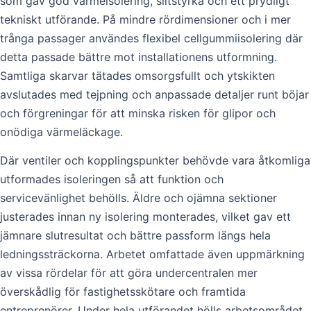
som gav god värmeisolering, slitstyrka och ett prydligt
tekniskt utförande. På mindre rördimensioner och i mer
trånga passager användes flexibel cellgummiisolering där
detta passade bättre mot installationens utformning.
Samtliga skarvar tätades omsorgsfullt och ytskikten
avslutades med tejpning och anpassade detaljer runt böjar
och förgreningar för att minska risken för glipor och
onödiga värmeläckage.
Där ventiler och kopplingspunkter behövde vara åtkomliga
utformades isoleringen så att funktion och
servicevänlighet behölls. Äldre och ojämna sektioner
justerades innan ny isolering monterades, vilket gav ett
jämnare slutresultat och bättre passform längs hela
ledningssträckorna. Arbetet omfattade även uppmärkning
av vissa rördelar för att göra undercentralen mer
överskådlig för fastighetsskötare och framtida
entreprenörer. Under hela utförandet hölls arbetsområdet