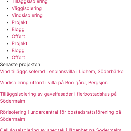
Tilläggsisolering
Väggisolering
Vindsisolering
Projekt
Blogg
Offert
Projekt
Blogg
Offert
Senaste projekten
Vind tilläggsisolerad i enplansvilla i Lidhem, Söderbärke
Vindisolering utförd i villa på Boo gård, Bergsjön
Tilläggsisolering av gavelfasader i flerbostadshus på
Södermalm
Rörisolering i undercentral för bostadsrättsförening på
Södermalm
Cellulosaisolering av snedtak i lägenhet på Södermalm