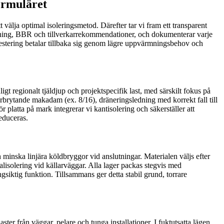
ormuläret
 välja optimal isoleringsmetod. Därefter tar vi fram ett transparent
ggning, BBR och tillverkarrekommendationer, och dokumenterar varje
n investering betalar tillbaka sig genom lägre uppvärmningsbehov och
t regionalt tjäldjup och projektspecifik last, med särskilt fokus på
ärbrytande makadam (ex. 8/16), dräneringsledning med korrekt fall till
 platta på mark integrerar vi kantisolering och säkerställer att
educeras.
 minska linjära köldbryggor vid anslutningar. Materialen väljs efter
alisolering vid källarväggar. Alla lager packas stegvis med
siktig funktion. Tillsammans ger detta stabil grund, torrare
ter från väggar, pelare och tunga installationer. I fuktutsatta lägen