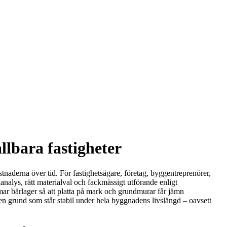
llbara fastigheter
tnaderna över tid. För fastighetsägare, företag, byggentreprenörer,
nalys, rätt materialval och fackmässigt utförande enligt
rmar bärlager så att platta på mark och grundmurar får jämn
 en grund som står stabil under hela byggnadens livslängd – oavsett