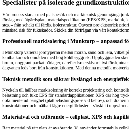
Specialister på isolerade grundkonstrukti
Vår process startar med platsbesök och markteknisk genomgång: jordart, 
förslag med åtgärdsplan, materialspecifikation (EPS/XPS, markduk, k
steg – från schakt till färdig isolerstruktur. Oavsett projektstorlek pr
minskad risk för fuktskador. Skicka din förfrågan via vårt kontaktform
Professionell markisolering i Munktorp – anpassad f
I Munktorp varierar jordtyperna mellan morän, sand och lera, vilket på
kantbalkar och områden med hög köldbryggrisk. Uppbyggnaden sker i defi
brunn, noggrant packat bärlager, därefter isolerskivor i två förskjutna
dagvatten leds bort från konstruktionen. Med denna metodik motverkas
Teknisk metodik som säkrar livslängd och energieffekt
Nyckeln till hållbar markisolering är korrekt projektering och kontrol
belastning och fukt: EPS för standardapplikationer, XPS där hög tryckh
dokumenterad bärighet (plattbelastningsprov vid behov), och dränerings
konstruktioner och mätbart lägre energiförluster – särskilt i uppvärm
Materialval och utförande – cellplast, XPS och kapill
Rätt material på rätt plats är avgörande. Vi använder formstabila cellp