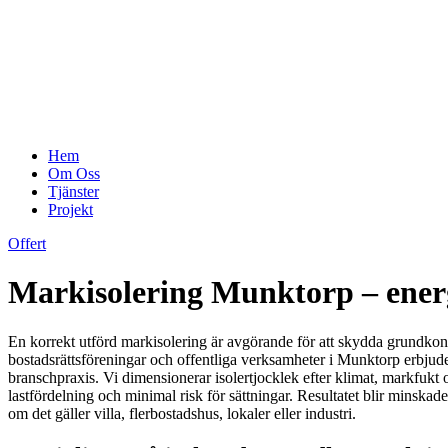
Hem
Om Oss
Tjänster
Projekt
Offert
Markisolering Munktorp – energi
En korrekt utförd markisolering är avgörande för att skydda grundkonst
bostadsrättsföreningar och offentliga verksamheter i Munktorp erbjude
branschpraxis. Vi dimensionerar isolertjocklek efter klimat, markfukt 
lastfördelning och minimal risk för sättningar. Resultatet blir minska
om det gäller villa, flerbostadshus, lokaler eller industri.