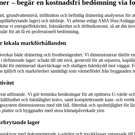
oner – begär en kostnadsfri bedömning via f
grundvattennivå, infiltration och befintlig dränering analyseras för att
apillärbrytande lager) och tidslinje. Vi arbetar enligt AMA Hus/Anlä
ioriterar vi energieffektivitet, fuktsäkerhet och driftsekonomi, så att di
ulär för att få en professionell bedömning.
ör lokala markförhållanden
verkar både dränering och frostbenägenhet. Vi dimensionerar därför enlig
nierade lager: schakt till rätt nivå, geotextil för att separera, kapill
 skikt för minimerad skarvläckage och slutligen fuktskydd mot väggar. För
 tjällyft och markrörelser samtidigt som värmeflödet från byggnaden r
ivitet
lerat utförande. Vi gör termiska beräkningar för att optimera U-värde och
ållfasthet och fukttålighet krävs, samt kompletterande kant- och vertik
system dimensioneras med rätt fall, filterduk och spolmöjlighet för lång
da plattor och byggnader med stora klimatpåverkade ytor.
ärbrytande lager
lastskivor med dokumenterade λ-värden och tryckklasser anpassade till las