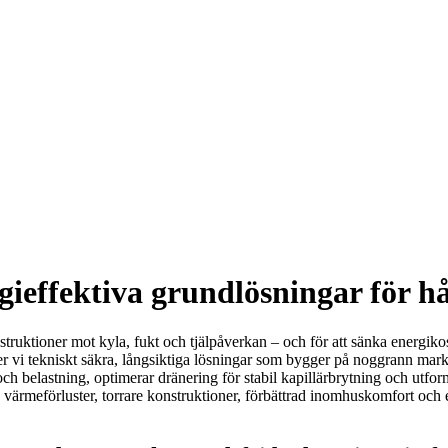
effektiva grundlösningar för hå
ruktioner mot kyla, fukt och tjälpåverkan – och för att sänka energikos
r vi tekniskt säkra, långsiktiga lösningar som bygger på noggrann marka
och belastning, optimerar dränering för stabil kapillärbrytning och utfo
de värmeförluster, torrare konstruktioner, förbättrad inomhuskomfort och