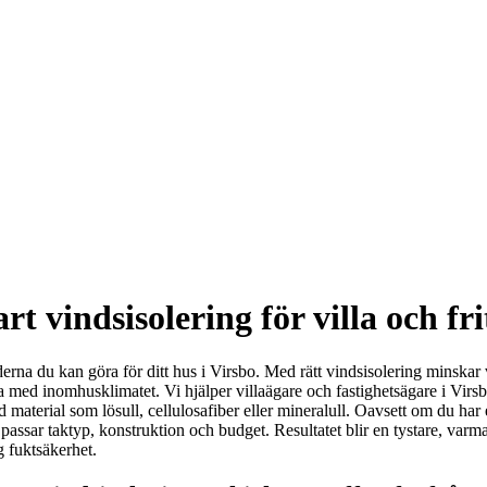
rt vindsisolering för villa och fr
rderna du kan göra för ditt hus i Virsbo. Med rätt vindsisolering mins
med inomhusklimatet. Vi hjälper villaägare och fastighetsägare i Virsbo
 material som lösull, cellulosafiber eller mineralull. Oavsett om du har e
passar taktyp, konstruktion och budget. Resultatet blir en tystare, varma
 fuktsäkerhet.