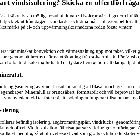
rt vindsisolering? Skicka en offertförfråga
t säkra bästa möjliga resultat. Innan vi isolerar går vi igenom lufttäth
jocklek utifrån dagens standarder och dina mål – till exempel för att nå
ilket märks på el- och uppvärmningskostnaderna redan första vintern.
lerar rätt minskar konvektion och värmestrålning upp mot taket, vilket 
svalare genom att bromsa värmeinträngning från solvarmt tak. För Virsb
n förbättrad isolering bidra till ett tystare hem genom att dämpa ljud ut
mineralull
 för tilläggsisolering av vind. Lösull är smidig att blåsa in och ger jämn 
egenskaper. Mineralull är brandsäkert, formstabilt och väl beprövat i ka
och vindavledare vid takfoten så att isoleringen fungerar tillsammans med 
solering
trollerar befintlig isolering, ångbroms/ångspärr, vindslucka, genomföri
 och offert. Vid installation täthetsanpassar vi kring genomföringar, säk
esultatet med dig, så att du vet exakt vad som gjorts och hur du sköter 