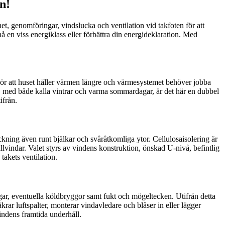
n!
et, genomföringar, vindslucka och ventilation vid takfoten för att
 en viss energiklass eller förbättra din energideklaration. Med
gör att huset håller värmen längre och värmesystemet behöver jobba
o, med både kalla vintrar och varma sommardagar, är det här en dubbel
ifrån.
täckning även runt bjälkar och svåråtkomliga ytor. Cellulosaisolering är
llvindar. Valet styrs av vindens konstruktion, önskad U‑nivå, befintlig
takets ventilation.
ngar, eventuella köldbryggor samt fukt och mögeltecken. Utifrån detta
rar luftspalter, monterar vindavledare och blåser in eller lägger
vindens framtida underhåll.