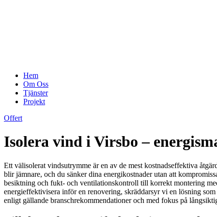
Hem
Om Oss
Tjänster
Projekt
Offert
Isolera vind i Virsbo – energisma
Ett välisolerat vindsutrymme är en av de mest kostnadseffektiva åtgä
blir jämnare, och du sänker dina energikostnader utan att kompromissa 
besiktning och fukt- och ventilationskontroll till korrekt montering med
energieffektivisera inför en renovering, skräddarsyr vi en lösning som 
enligt gällande branschrekommendationer och med fokus på långsiktig