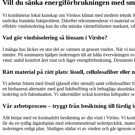
Vill du sänka energiförbrukningen med sma
Vi kombinerar lokal kunskap om Virsbos klimat med modern teknik för at
undvika framtida fuktproblem. Därefter rekommenderar vi material och t
effektiv vindsisolering kan du ofta minska värmeförlusten markant, v
Vad gör vindsisolering så lönsam i Virsbo?
I många hus läcker en stor del av värmen ut genom vinden. När vi iso
mindre. På sommaren hjälper isoleringen till att hålla övervåningen 
vinst: stabil komfort året runt och lägre energiförbrukning. Dessutom ka
Rätt material på rätt plats: lösull, cellulosafiber eller 
Vi arbetar främst med lösull (glasull eller stenull) samt cellulosafiber
ett biobaserat alternativ med god fuktbuffring och behagliga akustiska 
isolering och fuktsituation. Vi säkerställer också korrekta luftspalter 
Vår arbetsprocess – tryggt från besiktning till färdig i
Allt börjar med en kostnadsfri besiktning av din vind i Virsbo. Vi kon
får du en tydlig åtgärdsplan med rekommenderad isolertjocklek, material
isoleringen enligt plan. Slutligen städar vi av vinden och går igenom r