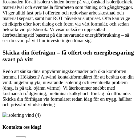
Kostnaden för att isolera vinden beror på yta, önskad isolertjocklek,
materialval och eventuella förarbeten som tätning och gångbryggor.
Vi ger alltid fast pris i offerten och redovisar arbetskostnad och
material separat, samt hur ROT påverkar slutpriset. Ofta kan vi ge
ett riktpris efter kort dialog och foton via vårt formulär, och sedan
bekräfta vid platsbesök. Vi visar också en uppskattad
återbetalningstid baserat på din nuvarande energiförbrukning – så
ser du svart på vitt hur investeringen lönar sig.
Skicka din förfrågan – få offert och energibesparing
svart på vitt
Redo att sänka dina uppvärmningskostnader och öka komforten
hemma i Hökåsen? Använd kontaktformuläret för att berätta om din
vind: ungefärlig yta, nuvarande isolering och eventuella problem
(drag, is på tak, ojämn värme). Vi återkommer snabbt med
kostnadsfri rådgivning, preliminär kalkyl och förslag på utförande.
Skicka din förfrågan via formuläret redan idag för en trygg, hållbar
och prisvärd vindsisolering.
Kontakta oss idag!