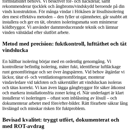
formstabilitet behövs. Vi beskriver för- och nackdelar, samt
rekommenderar tjocklek och ångbroms/vindskydd beroende på din
vinds konstruktion. För många vindar i Hökåsen är lösullsisolering
den mest effektiva metoden – den fyller ut ojämnheter, går snabbt att
installera och ger en tät, obruten isoleringsmatta som minimerar
köldbryggor. Vi använder dammreducerande teknik och lämnar
vinden välstädad efter slutfört arbete.
Metod med precision: fuktkontroll, lufttäthet och tät
vindslucka
En hållbar isolering börjar med en ordentlig genomgång. Vi
kontrollerar befintlig isolering, mäter fukt, identifierar luftläckage
runt genomföringar och ser över ångspärren. Vid behov åtgärdar vi
läckor, tätar el- och ventilationsgenomföringar, monterar
vindavledare vid takfoten och säkerställer att vindsluckan isoleras
och tätas korrekt. Vi kan även lägga gångbryggor för säker åtkomst
och markera installationsfria zoner kring el. När underlaget är klart
installerar vi isoleringen – oftast som inblåsning av lösull – och
dokumenterar arbetet med före/efter-bilder. Rätt förarbete säkrar lång
livslängd och minskar risken för fuktproblem.
Bevisad kvalitet: tryggt utfört, dokumenterat och
med ROT-avdrag