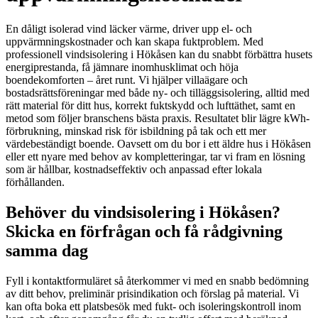
En dåligt isolerad vind läcker värme, driver upp el- och
uppvärmningskostnader och kan skapa fuktproblem. Med
professionell vindsisolering i Hökåsen kan du snabbt förbättra husets
energiprestanda, få jämnare inomhusklimat och höja
boendekomforten – året runt. Vi hjälper villaägare och
bostadsrättsföreningar med både ny- och tilläggsisolering, alltid med
rätt material för ditt hus, korrekt fuktskydd och lufttäthet, samt en
metod som följer branschens bästa praxis. Resultatet blir lägre kWh-
förbrukning, minskad risk för isbildning på tak och ett mer
värdebeständigt boende. Oavsett om du bor i ett äldre hus i Hökåsen
eller ett nyare med behov av kompletteringar, tar vi fram en lösning
som är hållbar, kostnadseffektiv och anpassad efter lokala
förhållanden.
Behöver du vindsisolering i Hökåsen?
Skicka en förfrågan och få rådgivning
samma dag
Fyll i kontaktformuläret så återkommer vi med en snabb bedömning
av ditt behov, preliminär prisindikation och förslag på material. Vi
kan ofta boka ett platsbesök med fukt- och isoleringskontroll inom