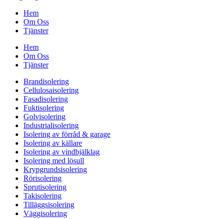
Hem
Om Oss
Tjänster
Hem
Om Oss
Tjänster
Brandisolering
Cellulosaisolering
Fasadisolering
Fuktisolering
Golvisolering
Industrialisolering
Isolering av förråd & garage
Isolering av källare
Isolering av vindbjälklag
Isolering med lösull
Krypgrundsisolering
Rörisolering
Sprutisolering
Takisolering
Tilläggsisolering
Väggisolering