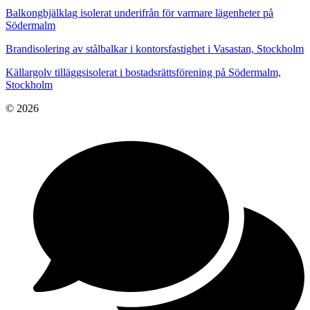
Balkongbjälklag isolerat underifrån för varmare lägenheter på
Södermalm
Brandisolering av stålbalkar i kontorsfastighet i Vasastan, Stockholm
Källargolv tilläggsisolerat i bostadsrättsförening på Södermalm,
Stockholm
© 2026