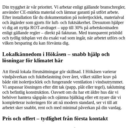
Din trygghet är vår prioritet. Vi arbetar enligt gällande branschregler,
använder CE-märkta material och lämnar garanti på utfört arbete.
Efter installation får du dokumentation på isolertjocklek, materialval
och åtgärder som gjorts för luft- och fuktsäkerhet. Dessutom hjälper
vi dig att nyttja ROT-avdraget – upp till 30% på arbetskostnaden
enligt gällande regler – direkt på fakturan. Med transparent prisbild
och tydlig tidsplan vet du exakt vad som ingår, när arbetet utförs och
vilken besparing du kan förvänta dig.
Lokalkännedom i Hökåsen – snabb hjälp och
lösningar för klimatet här
Att förstå lokala förutsättningar gör skillnad. I Hökåsen varierar
vindpåverkan och fuktbelastning över året, vilket ställer krav på
både rätt isolertjocklek och fungerande ventilation i vindsutrymmet.
Vi anpassar lösningen efter ditt tak (papp, plåt eller tegel), taklutning
och befintlig konstruktion. Oavsett om du har ett äldre hus där vi
behöver hantera sågspån och ojämna bjälklag eller ett nyare där vi
kompletterar isoleringen för att nå modern standard, ser vi till att
arbetet sker snabbt, rent och med minimal påverkan på din vardag.
Pris och offert – tydlighet från första kontakt