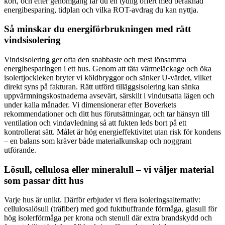
kort, och efter genomgång får du en tydlig offert med beräknad
energibesparing, tidplan och vilka ROT-avdrag du kan nyttja.
Så minskar du energiförbrukningen med rätt
vindsisolering
Vindsisolering ger ofta den snabbaste och mest lönsamma
energibesparingen i ett hus. Genom att täta värmeläckage och öka
isolertjockleken bryter vi köldbryggor och sänker U-värdet, vilket
direkt syns på fakturan. Rätt utförd tilläggsisolering kan sänka
uppvärmningskostnaderna avsevärt, särskilt i vindutsatta lägen och
under kalla månader. Vi dimensionerar efter Boverkets
rekommendationer och ditt hus förutsättningar, och tar hänsyn till
ventilation och vindavledning så att fukten leds bort på ett
kontrollerat sätt. Målet är hög energieffektivitet utan risk för kondens
– en balans som kräver både materialkunskap och noggrant
utförande.
Lösull, cellulosa eller mineralull – vi väljer material
som passar ditt hus
Varje hus är unikt. Därför erbjuder vi flera isoleringsalternativ:
cellulosalösull (träfiber) med god fuktbuffrande förmåga, glasull för
hög isolerförmåga per krona och stenull där extra brandskydd och