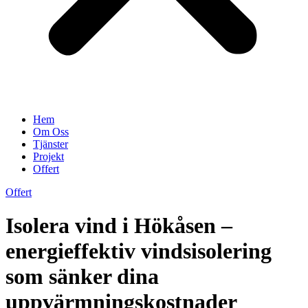
Hem
Om Oss
Tjänster
Projekt
Offert
Offert
Isolera vind i Hökåsen –
energieffektiv vindsisolering
som sänker dina
uppvärmningskostnader