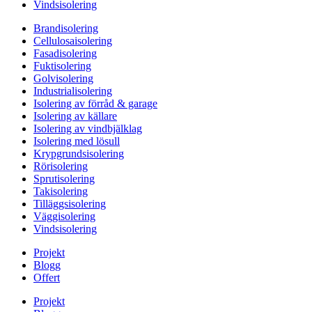
Vindsisolering
Brandisolering
Cellulosaisolering
Fasadisolering
Fuktisolering
Golvisolering
Industrialisolering
Isolering av förråd & garage
Isolering av källare
Isolering av vindbjälklag
Isolering med lösull
Krypgrundsisolering
Rörisolering
Sprutisolering
Takisolering
Tilläggsisolering
Väggisolering
Vindsisolering
Projekt
Blogg
Offert
Projekt