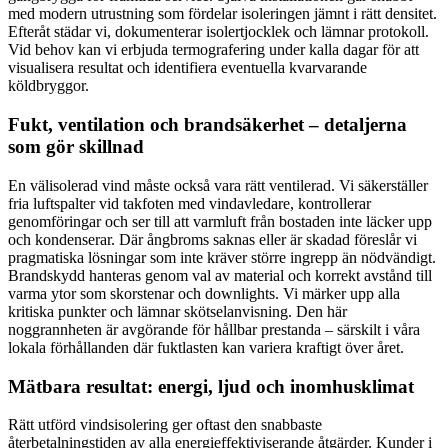
med modern utrustning som fördelar isoleringen jämnt i rätt densitet.
Efteråt städar vi, dokumenterar isolertjocklek och lämnar protokoll.
Vid behov kan vi erbjuda termografering under kalla dagar för att
visualisera resultat och identifiera eventuella kvarvarande
köldbryggor.
Fukt, ventilation och brandsäkerhet – detaljerna
som gör skillnad
En välisolerad vind måste också vara rätt ventilerad. Vi säkerställer
fria luftspalter vid takfoten med vindavledare, kontrollerar
genomföringar och ser till att varmluft från bostaden inte läcker upp
och kondenserar. Där ångbroms saknas eller är skadad föreslår vi
pragmatiska lösningar som inte kräver större ingrepp än nödvändigt.
Brandskydd hanteras genom val av material och korrekt avstånd till
varma ytor som skorstenar och downlights. Vi märker upp alla
kritiska punkter och lämnar skötselanvisning. Den här
noggrannheten är avgörande för hållbar prestanda – särskilt i våra
lokala förhållanden där fuktlasten kan variera kraftigt över året.
Mätbara resultat: energi, ljud och inomhusklimat
Rätt utförd vindsisolering ger oftast den snabbaste
återbetalningstiden av alla energieffektiviserande åtgärder. Kunder i