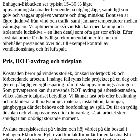
Enhagen‑Ekbacken ser typiskt 15–30 % lägre
uppvärmningskostnader beroende på utgångsläge, samtidigt som
golv och väggar upplevs varmare och drag minskar. Bonusen är
lägre ljudnivå från vind och trafik, samt jämnare temperaturer mellan
våningsplan. Vi optimerar också vindsluckan med tätning och
isolerande luckskiva – en liten detalj som ofta ger stor effekt. Efter
avslutat arbete får du tydliga rekommendationer för hur du
bibehåller prestandan över tid, till exempel kontroll av
ventilationsintag och fri luftspalt.
Pris, ROT‑avdrag och tidsplan
Kostnaden beror på vindens storlek, önskad isolertjocklek och
förberedande arbeten. I många fall ryms hela projektet på en dag och
ger en påtaglig energibesparing från första uppvärmningssäsongen.
Som privatperson kan du använda ROT‑avdrag på arbetskostnaden,
vilket sänker totalpriset betydligt. Vi lämnar fast pris efter besiktning
och inkluderar allt nödvändigt: material, installation, tätningar,
gångbrygga där det behövs och bortforsling av spill. Du får en tydlig
tidsplan och vi anpassar oss efter din vardag, så att arbetet sker
smidigt utan onödigt störande moment.
Avsluta energislöseriet på vinden och höj värdet på din bostad i
Enhagen‑Ekbacken. Fyll i vårt kontaktformulär för en kostnadsfri