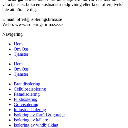
våra tjänster, boka en kostnadsfri rådgivning eller få en offert, tveka
inte att höra av dig.
E-mail:
offert@isoleringsfirma.se
Webb: www.
isoleringsfirma.se
.se
Navigering
Hem
Om Oss
Tjänster
Hem
Om Oss
Tjänster
Brandisolering
Cellulosaisolering
Fasadisolering
Fuktisolering
Golvisolering
Industrialisolering
Isolering av förråd & garage
Isolering av källare
Isolering av vindbjälklag