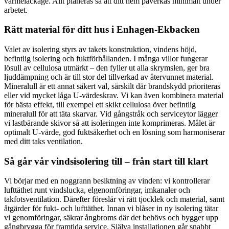
värmeläckage. Allt planeras så att ditt hem påverkas minimalt under
arbetet.
Rätt material för ditt hus i Enhagen‑Ekbacken
Valet av isolering styrs av takets konstruktion, vindens höjd,
befintlig isolering och fuktförhållanden. I många villor fungerar
lösull av cellulosa utmärkt – den fyller ut alla skrymslen, ger bra
ljuddämpning och är till stor del tillverkad av återvunnet material.
Mineralull är ett annat säkert val, särskilt där brandskydd prioriteras
eller vid mycket låga U‑värdeskrav. Vi kan även kombinera material
för bästa effekt, till exempel ett skikt cellulosa över befintlig
mineralull för att täta skarvar. Vid gångstråk och serviceytor lägger
vi lastbärande skivor så att isoleringen inte komprimeras. Målet är
optimalt U‑värde, god fuktsäkerhet och en lösning som harmoniserar
med ditt taks ventilation.
Så går vår vindsisolering till – från start till klart
Vi börjar med en noggrann besiktning av vinden: vi kontrollerar
lufttäthet runt vindslucka, elgenomföringar, imkanaler och
takfotsventilation. Därefter föreslår vi rätt tjocklek och material, samt
åtgärder för fukt- och lufttäthet. Innan vi blåser in ny isolering tätar
vi genomföringar, säkrar ångbroms där det behövs och bygger upp
gångbrygga för framtida service. Själva installationen går snabbt