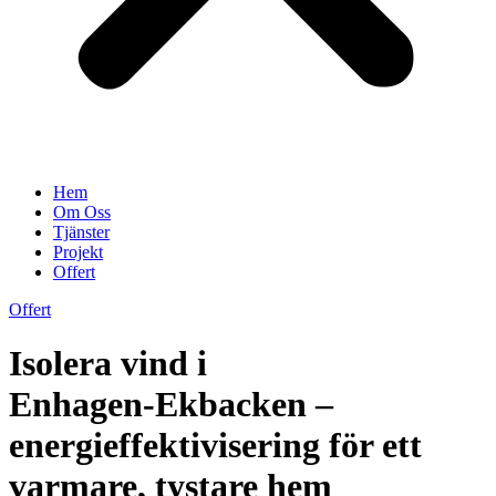
Hem
Om Oss
Tjänster
Projekt
Offert
Offert
Isolera vind i
Enhagen‑Ekbacken –
energieffektivisering för ett
varmare, tystare hem