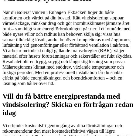
När du isolerar vinden i Enhagen‑Ekbacken höjer du både
komforten och värdet på din bostad. Rätt vindsisolering stoppar
värmeläckage, minskar drag och gör inomhusklimatet jämnare året
runt – samtidigt som energiförbrukningen går ner. I ett område med
både nyare villor och radhus kan behoven skilja sig: vissa hus
saknar tillräcklig lösull, andra behöver kompletteras med ångbroms,
lufttätning vid genomföringar eller förbättrad ventilation i takfoten.
Vi arbetar metodiskt enligt gällande branschregler (BBR), väljer
material efter husets förutsättningar och säkerställer att fukt skyddas.
Resultatet blir en trygg, snygg och långsiktig lösning som passar
Mälarregionens klimat med snödrev, växlande temperaturer och
fuktiga perioder. Med en professionell installation får du snabb
effekt på både energiräkningen och boendekomforten – och en
lösning som håller över tid.
Vill du få bättre energiprestanda med
vindsisolering? Skicka en förfrågan redan
idag
Vi erbjuder kostnadsfri genomgång av dina förutsättningar och
rekommenderar den mest kostnadseffektiva vägen till lägre