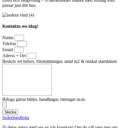
offert och rådgivning – vi återkommer snabbt med förslag som
passar just ditt hus.
Kontakta oss idag!
Namn
Telefon
Email
Adress + Ort
Beskriv ert behov, förutsättningar, antal m2 & önskat startdatum
Bifoga gärna bilder, handlingar, ritningar m.m.
Skicka
Isoleringsfirma
Vi delar gärna med oss av vår kunskap! Om du vill veta mer om