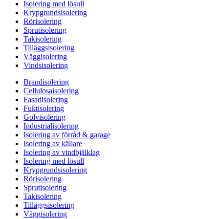
Isolering med lösull
Krypgrundsisolering
Rörisolering
Sprutisolering
Takisolering
Tilläggsisolering
Väggisolering
Vindsisolering
Brandisolering
Cellulosaisolering
Fasadisolering
Fuktisolering
Golvisolering
Industrialisolering
Isolering av förråd & garage
Isolering av källare
Isolering av vindbjälklag
Isolering med lösull
Krypgrundsisolering
Rörisolering
Sprutisolering
Takisolering
Tilläggsisolering
Väggisolering