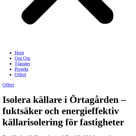
Hem
Om Oss
Tjänster
Projekt
Offert
Offert
Isolera källare i Örtagården –
fuktsäker och energieffektiv
källarisolering för fastigheter