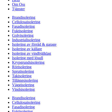
Om Oss
Tjänster
Brandisolering
Cellulosaisolering
Fasadisolering
Fuktisolering
Golvisolering
Industrialisolering
Isolering av förråd & garage
Isolering av källare
Isolering av vindbjälklag
Isolering med lösull
Krypgrundsisolering
Rörisolering
Sprutisolering
Takisolering
Tilläggsisolering
Väggisolering
Vindsisolering
Brandisolering
Cellulosaisolering
Fasadisolering
Fuktisolering