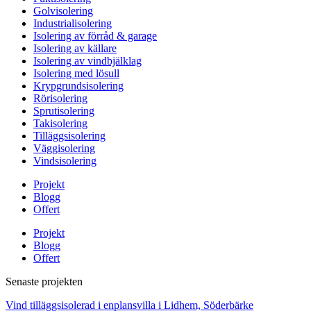
Golvisolering
Industrialisolering
Isolering av förråd & garage
Isolering av källare
Isolering av vindbjälklag
Isolering med lösull
Krypgrundsisolering
Rörisolering
Sprutisolering
Takisolering
Tilläggsisolering
Väggisolering
Vindsisolering
Projekt
Blogg
Offert
Projekt
Blogg
Offert
Senaste projekten
Vind tilläggsisolerad i enplansvilla i Lidhem, Söderbärke