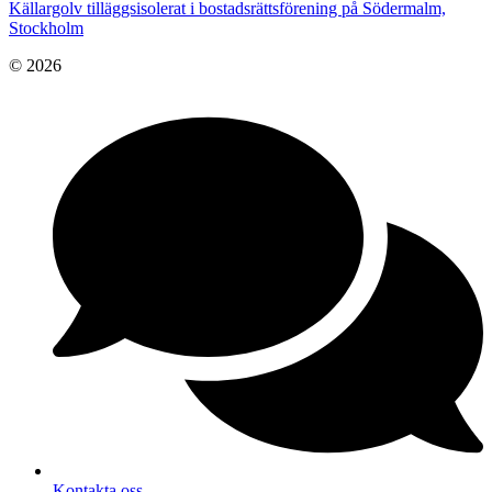
Källargolv tilläggsisolerat i bostadsrättsförening på Södermalm,
Stockholm
© 2026
Kontakta oss