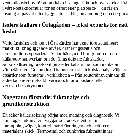
ventilationsbehov för att undvika instängd fukt och nya skador. Fyll
i vårt kontaktformulär för en offert eller platsbesök – du får en
lösning anpassad efter byggnadens ålder, användning och energimål.
Isolera källare i Örtagården – lokal expertis för rätt
beslut
Varje fastighet och tomt i Örtagården har egna förutsättningar:
markfukt, kringliggande nivåer, dräneringsstatus och
konstruktionstyp varierar. Vi tar hänsyn till hur grundmur och
källargolv samverkar, om det finns tidigare fuktskador,
saltkristallisering, avskavd puts eller kalla murar som indikerar
värmeläckage. Genom lokal kännedom och teknisk analys väljer vi
åtgärder som fungerar i verkligheten – från souterrängvåningar till
äldre källare som ska bli varma och torra bostads- eller
verksamhetsutrymmen.
Noggrann förstudie: fuktanalys och
grundkonstruktion
En säker källarisolering börjar med mätning och diagnostik. Vi
kartlägger fuktnivåer i väggar och golv, identifierar
inträngningsvägar, kontrollerar dräneringen och bedömer
materialens skick. Termografi och punktvisa fuktmätningar