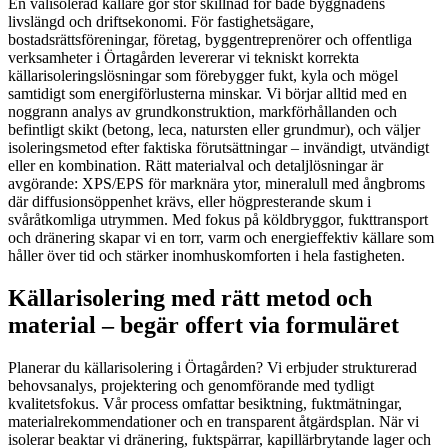
En välisolerad källare gör stor skillnad för både byggnadens
livslängd och driftsekonomi. För fastighetsägare,
bostadsrättsföreningar, företag, byggentreprenörer och offentliga
verksamheter i Örtagården levererar vi tekniskt korrekta
källarisoleringslösningar som förebygger fukt, kyla och mögel
samtidigt som energiförlusterna minskar. Vi börjar alltid med en
noggrann analys av grundkonstruktion, markförhållanden och
befintligt skikt (betong, leca, natursten eller grundmur), och väljer
isoleringsmetod efter faktiska förutsättningar – invändigt, utvändigt
eller en kombination. Rätt materialval och detaljlösningar är
avgörande: XPS/EPS för marknära ytor, mineralull med ångbroms
där diffusionsöppenhet krävs, eller högpresterande skum i
svåråtkomliga utrymmen. Med fokus på köldbryggor, fukttransport
och dränering skapar vi en torr, varm och energieffektiv källare som
håller över tid och stärker inomhuskomforten i hela fastigheten.
Källarisolering med rätt metod och
material – begär offert via formuläret
Planerar du källarisolering i Örtagården? Vi erbjuder strukturerad
behovsanalys, projektering och genomförande med tydligt
kvalitetsfokus. Vår process omfattar besiktning, fuktmätningar,
materialrekommendationer och en transparent åtgärdsplan. När vi
isolerar beaktar vi dränering, fuktspärrar, kapillärbrytande lager och