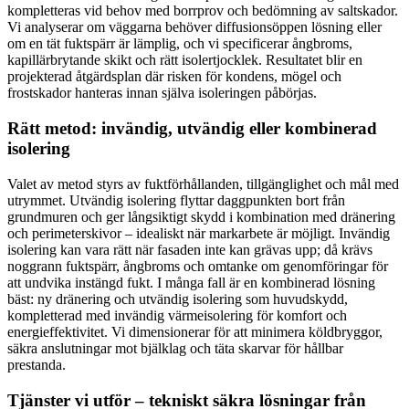
kompletteras vid behov med borrprov och bedömning av saltskador.
Vi analyserar om väggarna behöver diffusionsöppen lösning eller
om en tät fuktspärr är lämplig, och vi specificerar ångbroms,
kapillärbrytande skikt och rätt isolertjocklek. Resultatet blir en
projekterad åtgärdsplan där risken för kondens, mögel och
frostskador hanteras innan själva isoleringen påbörjas.
Rätt metod: invändig, utvändig eller kombinerad
isolering
Valet av metod styrs av fuktförhållanden, tillgänglighet och mål med
utrymmet. Utvändig isolering flyttar daggpunkten bort från
grundmuren och ger långsiktigt skydd i kombination med dränering
och perimeterskivor – idealiskt när markarbete är möjligt. Invändig
isolering kan vara rätt när fasaden inte kan grävas upp; då krävs
noggrann fuktspärr, ångbroms och omtanke om genomföringar för
att undvika instängd fukt. I många fall är en kombinerad lösning
bäst: ny dränering och utvändig isolering som huvudskydd,
kompletterad med invändig värmeisolering för komfort och
energieffektivitet. Vi dimensionerar för att minimera köldbryggor,
säkra anslutningar mot bjälklag och täta skarvar för hållbar
prestanda.
Tjänster vi utför – tekniskt säkra lösningar från