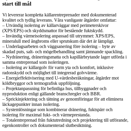
start till mål
Vi levererar kompletta källarentreprenader med dokumenterad
kvalitet och tydlig leverans. Våra vanligaste åtgärder omfattar:
– Utvändig isolering av källarväggar med perimeterskivor
(XPS/EPS) och skyddsmattor för bestående fuktskydd.
– Invändig värmeisolering anpassad till utrymmet: XPS/EPS,
mineralull med ångbroms eller sprutskum där det är lämpligt.
– Underlagsarbeten och väggsanering före isolering – byte av
skadad puts, salt- och mögelbehandling samt jämnande spackling.
– Nydränering, dräneringsmatta och kapillärbrytande lager utförda i
samma entreprenad som isoleringen.
– Isolering av källargolv för varm yta och komfort, inklusive
radonskydd och möjlighet till integrerad golvvärme.
– Energieffektivisering med U-värdesberäkningar, åtgärder mot
köldbryggor och termografisk uppföljning.
– Projektanpassning för befintliga hus, tillbyggnader och
nyproduktion enligt gällande branschregler och BBR.
– Sprickinjektering och tätning av genomföringar för att eliminera
läckagepunkter innan isolering.
– Systemlösningar som kombinerar dränering, fuktspärr och
isolering för maximal fukt- och värmeprestanda.
– Totalentreprenad från fuktutredning och projektering till utförande,
egenkontroller och dokumenterad slutbesiktning.