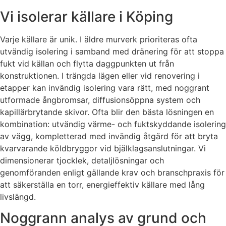
Vi isolerar källare i Köping
Varje källare är unik. I äldre murverk prioriteras ofta
utvändig isolering i samband med dränering för att stoppa
fukt vid källan och flytta daggpunkten ut från
konstruktionen. I trängda lägen eller vid renovering i
etapper kan invändig isolering vara rätt, med noggrant
utformade ångbromsar, diffusionsöppna system och
kapillärbrytande skivor. Ofta blir den bästa lösningen en
kombination: utvändig värme- och fuktskyddande isolering
av vägg, kompletterad med invändig åtgärd för att bryta
kvarvarande köldbryggor vid bjälklagsanslutningar. Vi
dimensionerar tjocklek, detaljlösningar och
genomföranden enligt gällande krav och branschpraxis för
att säkerställa en torr, energieffektiv källare med lång
livslängd.
Noggrann analys av grund och