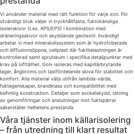
prestanda
Vi använder material med rätt funktion för varje zon. För
utvändigt bruk väljer vi tryckhållfasta, fuktokänsliga
isolerskivor (t.ex. XPS/EPS) i kombination med
dräneringsskivor och skyddande geotextil. Invändigt
arbetar vi med mineralullssystem som är hydrofoberade
och diffusionsöppna, cellplast där fuktbelastningen är
kontrollerad samt sprutskum i specifika detaljpunkter med
krav på lufttäthet. Golv isoleras med kapillärbrytande
lager, ångbroms och lastfördelande skiva för stabilitet och
komfort. Alla material väljs utifrån lambda-värde,
fuktegenskaper, brandklass och kompatibilitet med
befintlig konstruktion. Detaljer som sockelskydd, tätning
av genomföringar och anslutningar mot fuktspärrar
säkerställer helhetens prestanda.
Våra tjänster inom källarisolering
– från utredning till klart resultat