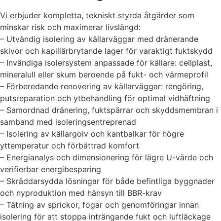
Vi erbjuder kompletta, tekniskt styrda åtgärder som
minskar risk och maximerar livslängd:
– Utvändig isolering av källarväggar med dränerande
skivor och kapillärbrytande lager för varaktigt fuktskydd
– Invändiga isolersystem anpassade för källare: cellplast,
mineralull eller skum beroende på fukt- och värmeprofil
– Förberedande renovering av källarväggar: rengöring,
putsreparation och ytbehandling för optimal vidhäftning
– Samordnad dränering, fuktspärrar och skyddsmembran i
samband med isoleringsentreprenad
– Isolering av källargolv och kantbalkar för högre
yttemperatur och förbättrad komfort
– Energianalys och dimensionering för lägre U-värde och
verifierbar energibesparing
– Skräddarsydda lösningar för både befintliga byggnader
och nyproduktion med hänsyn till BBR-krav
– Tätning av sprickor, fogar och genomföringar innan
isolering för att stoppa inträngande fukt och luftläckage