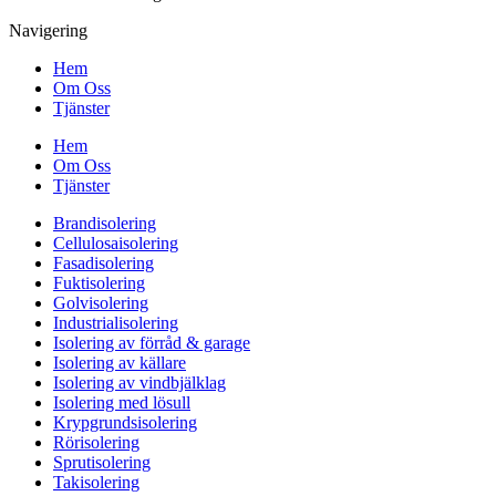
Navigering
Hem
Om Oss
Tjänster
Hem
Om Oss
Tjänster
Brandisolering
Cellulosaisolering
Fasadisolering
Fuktisolering
Golvisolering
Industrialisolering
Isolering av förråd & garage
Isolering av källare
Isolering av vindbjälklag
Isolering med lösull
Krypgrundsisolering
Rörisolering
Sprutisolering
Takisolering