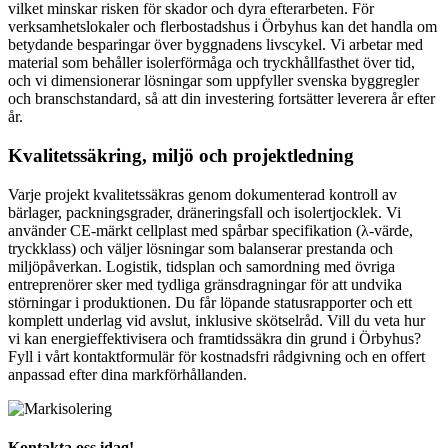
vilket minskar risken för skador och dyra efterarbeten. För
verksamhetslokaler och flerbostadshus i Örbyhus kan det handla om
betydande besparingar över byggnadens livscykel. Vi arbetar med
material som behåller isolerförmåga och tryckhållfasthet över tid,
och vi dimensionerar lösningar som uppfyller svenska byggregler
och branschstandard, så att din investering fortsätter leverera år efter
år.
Kvalitetssäkring, miljö och projektledning
Varje projekt kvalitetssäkras genom dokumenterad kontroll av
bärlager, packningsgrader, dräneringsfall och isolertjocklek. Vi
använder CE-märkt cellplast med spårbar specifikation (λ-värde,
tryckklass) och väljer lösningar som balanserar prestanda och
miljöpåverkan. Logistik, tidsplan och samordning med övriga
entreprenörer sker med tydliga gränsdragningar för att undvika
störningar i produktionen. Du får löpande statusrapporter och ett
komplett underlag vid avslut, inklusive skötselråd. Vill du veta hur
vi kan energieffektivisera och framtidssäkra din grund i Örbyhus?
Fyll i vårt kontaktformulär för kostnadsfri rådgivning och en offert
anpassad efter dina markförhållanden.
Kontakta oss idag!