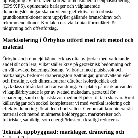
uppsugning av fukt. Med korrekt dimensionerad cellplastisolering
(EPS/XPS), optimerade bärlager och välplanerade
dräneringslösningar skapar vi energieffektiva och robusta
grundkonstruktioner som uppfyller gällande branschkrav och
rekommendationer. Kontakta oss via kontaktformuläret för
rådgivning och offertförslag.
Markisolering i Örbyhus utförd med rätt metod och
material
Örbyhus och omnejd kännetecknas ofta av jordar med varierande
andel silt och lera, vilket ställer krav på geoteknisk bedömning och
en väl avvägd isoleringslösning. Vi börjar med platsbesök och
markanalys, bedömer dräneringsförutsättningar, grundvattennivåer
och frostlinje, och dimensionerar därefter isolertjocklek och
tryckklass utifrån last och användning. För platta på mark använder
vi kapillärbrytande lager av tvättad makadam, geotextil för
separering, samt cellplastskivor med not/fjäder för täta skarvar. Runt
källarväggar och sockel kompletterar vi med vertikal isolering och
effektiv dränering för att leda bort vatten. Genom att kombinera rätt
material och metod minimeras köldbryggor, markrörelser och
fuktrisker, samtidigt som energiförlusterna kraftigt reduceras.
Teknisk uppbyggnad: marklager, dränering och