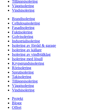
Tilläggsisolering
Väggisolering
Vindsisolering
Brandisolering
Cellulosaisolering
Fasadisolering
Fuktisolering
Golvisolering
Industrialisolering
Isolering av förråd & garage
Isolering av källare
Isolering av vindbjälklag
Isolering med lösull
Krypgrundsisolering
Rörisolering
Sprutisolering
Takisolering
Tilläggsisolering
Väggisolering
Vindsisolering
Projekt
Blogg
Offert