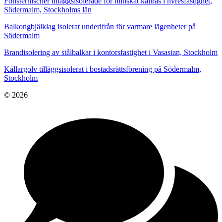
Fönsternischer tilläggsisolerade för minskat kallras i hyresfastighet,
Södermalm, Stockholms län
Balkongbjälklag isolerat underifrån för varmare lägenheter på
Södermalm
Brandisolering av stålbalkar i kontorsfastighet i Vasastan, Stockholm
Källargolv tilläggsisolerat i bostadsrättsförening på Södermalm,
Stockholm
© 2026