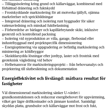
– Tilläggsisolering kring grund och källarväggar, kombinerad med
förbättrad dränering och fuktskydd
– Frostskyddande markisolering för att motverka tjällyft, ojämna
markrörelser och sprickbildningar
– Integrerad dränering och isolering runt byggnader för säker
vattenavledning och minskad fuktbelastning
– Förberedelse av bärlager och kapillärbrytande skikt, inklusive
geotextil och kontrollerad packning
– Isolering vid nyproduktion av villa, garage, flerbostad eller
industribyggnad med projektspecifik dimensionering
– Energioptimering via uppgradering av befintlig markisolering och
minimering av köldbryggor
– Skräddarsydda lösningar efter jordtyp, laster och frostrisk med
geoteknisk vägledning vid behov
– Helhetsansvar för markisoleringsprojekt – från behovsanalys och
projektering till slutbesiktning och dokumentation
Energieffektivitet och livslängd: mätbara resultat för
fastigheter
Väl dimensionerad markisolering sänker U-värdet i
grundkonstruktionen och reducerar energibehovet för uppvärmning,
vilket ger lägre driftkostnader och jämnare komfort. Samtidigt
skyddas platta, grundsulor och källarväggar mot frost och fukt,