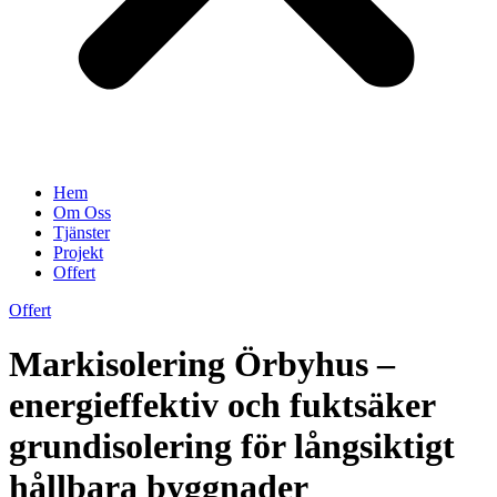
Hem
Om Oss
Tjänster
Projekt
Offert
Offert
Markisolering Örbyhus –
energieffektiv och fuktsäker
grundisolering för långsiktigt
hållbara byggnader