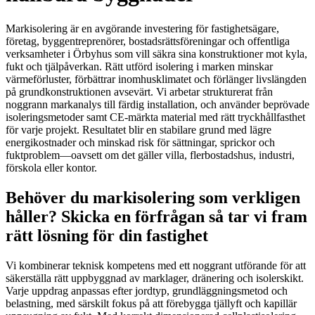
Markisolering är en avgörande investering för fastighetsägare,
företag, byggentreprenörer, bostadsrättsföreningar och offentliga
verksamheter i Örbyhus som vill säkra sina konstruktioner mot kyla,
fukt och tjälpåverkan. Rätt utförd isolering i marken minskar
värmeförluster, förbättrar inomhusklimatet och förlänger livslängden
på grundkonstruktionen avsevärt. Vi arbetar strukturerat från
noggrann markanalys till färdig installation, och använder beprövade
isoleringsmetoder samt CE-märkta material med rätt tryckhållfasthet
för varje projekt. Resultatet blir en stabilare grund med lägre
energikostnader och minskad risk för sättningar, sprickor och
fuktproblem—oavsett om det gäller villa, flerbostadshus, industri,
förskola eller kontor.
Behöver du markisolering som verkligen
håller? Skicka en förfrågan så tar vi fram
rätt lösning för din fastighet
Vi kombinerar teknisk kompetens med ett noggrant utförande för att
säkerställa rätt uppbyggnad av marklager, dränering och isolerskikt.
Varje uppdrag anpassas efter jordtyp, grundläggningsmetod och
belastning, med särskilt fokus på att förebygga tjällyft och kapillär