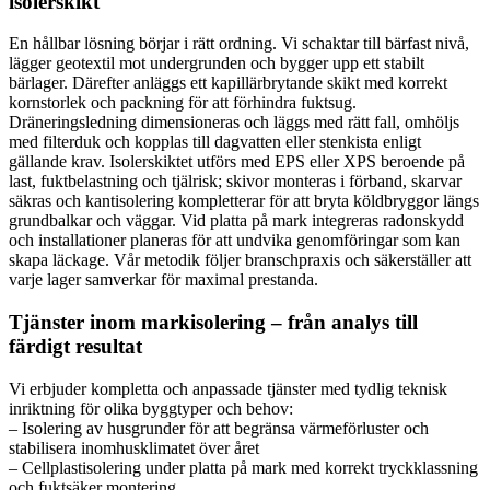
isolerskikt
En hållbar lösning börjar i rätt ordning. Vi schaktar till bärfast nivå,
lägger geotextil mot undergrunden och bygger upp ett stabilt
bärlager. Därefter anläggs ett kapillärbrytande skikt med korrekt
kornstorlek och packning för att förhindra fuktsug.
Dräneringsledning dimensioneras och läggs med rätt fall, omhöljs
med filterduk och kopplas till dagvatten eller stenkista enligt
gällande krav. Isolerskiktet utförs med EPS eller XPS beroende på
last, fuktbelastning och tjälrisk; skivor monteras i förband, skarvar
säkras och kantisolering kompletterar för att bryta köldbryggor längs
grundbalkar och väggar. Vid platta på mark integreras radonskydd
och installationer planeras för att undvika genomföringar som kan
skapa läckage. Vår metodik följer branschpraxis och säkerställer att
varje lager samverkar för maximal prestanda.
Tjänster inom markisolering – från analys till
färdigt resultat
Vi erbjuder kompletta och anpassade tjänster med tydlig teknisk
inriktning för olika byggtyper och behov:
– Isolering av husgrunder för att begränsa värmeförluster och
stabilisera inomhusklimatet över året
– Cellplastisolering under platta på mark med korrekt tryckklassning
och fuktsäker montering