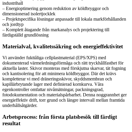
industrihall
– Energioptimering genom reduktion av köldbryggor och
dimensionerad isolertjocklek
– Projektspecifika lösningar anpassade till lokala markförhållanden
och jordtyp
– Komplett åtagande från markanalys och projektering till
färdigställd grundlösning
Materialval, kvalitetssäkring och energieffektivitet
Vi använder fukttåliga cellplastmaterial (EPS/XPS) med
dokumenterad värmeledningsförmåga och rätt tryckhållfasthet för
aktuella laster. Skivor monteras med förskjutna skarvar, tät fogning
och kantisolering för att minimera köldbryggor. Där det krävs
kompletterar vi med dräneringsskivor, skyddsmembran och
kapillärbrytande lager med definierad kornkurva. Våra
egenkontroller omfattar nivåmätningar, packningsgrad,
fotodokumentation och materialspårbarhet. Denna noggrannhet ger
energieffektiv drift, torr grund och längre intervall mellan framtida
underhållsåtgärder.
Arbetsprocess: från första platsbesök till färdigt
resultat