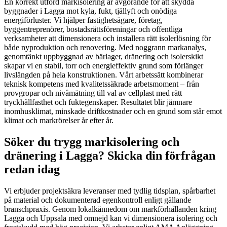
En korrekt utförd markisolering är avgörande för att skydda
byggnader i Lagga mot kyla, fukt, tjällyft och onödiga
energiförluster. Vi hjälper fastighetsägare, företag,
byggentreprenörer, bostadsrättsföreningar och offentliga
verksamheter att dimensionera och installera rätt isolerlösning för
både nyproduktion och renovering. Med noggrann markanalys,
genomtänkt uppbyggnad av bärlager, dränering och isolerskikt
skapar vi en stabil, torr och energieffektiv grund som förlänger
livslängden på hela konstruktionen. Vårt arbetssätt kombinerar
teknisk kompetens med kvalitetssäkrade arbetsmoment – från
provgropar och nivåmätning till val av cellplast med rätt
tryckhållfasthet och fuktegenskaper. Resultatet blir jämnare
inomhusklimat, minskade driftkostnader och en grund som står emot
klimat och markrörelser år efter år.
Söker du trygg markisolering och
dränering i Lagga? Skicka din förfrågan
redan idag
Vi erbjuder projektsäkra leveranser med tydlig tidsplan, spårbarhet
på material och dokumenterad egenkontroll enligt gällande
branschpraxis. Genom lokalkännedom om markförhållanden kring
Lagga och Uppsala med omnejd kan vi dimensionera isolering och