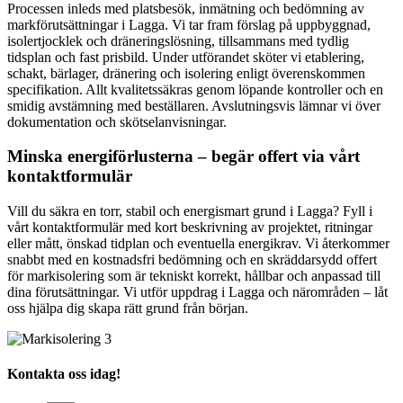
Processen inleds med platsbesök, inmätning och bedömning av
markförutsättningar i Lagga. Vi tar fram förslag på uppbyggnad,
isolertjocklek och dräneringslösning, tillsammans med tydlig
tidsplan och fast prisbild. Under utförandet sköter vi etablering,
schakt, bärlager, dränering och isolering enligt överenskommen
specifikation. Allt kvalitetssäkras genom löpande kontroller och en
smidig avstämning med beställaren. Avslutningsvis lämnar vi över
dokumentation och skötselanvisningar.
Minska energiförlusterna – begär offert via vårt
kontaktformulär
Vill du säkra en torr, stabil och energismart grund i Lagga? Fyll i
vårt kontaktformulär med kort beskrivning av projektet, ritningar
eller mått, önskad tidplan och eventuella energikrav. Vi återkommer
snabbt med en kostnadsfri bedömning och en skräddarsydd offert
för markisolering som är tekniskt korrekt, hållbar och anpassad till
dina förutsättningar. Vi utför uppdrag i Lagga och närområden – låt
oss hjälpa dig skapa rätt grund från början.
Kontakta oss idag!