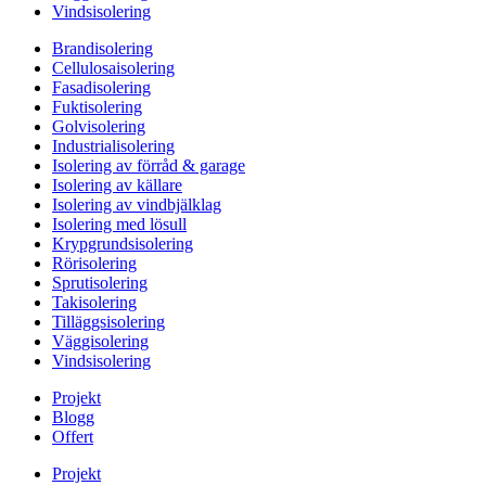
Vindsisolering
Brandisolering
Cellulosaisolering
Fasadisolering
Fuktisolering
Golvisolering
Industrialisolering
Isolering av förråd & garage
Isolering av källare
Isolering av vindbjälklag
Isolering med lösull
Krypgrundsisolering
Rörisolering
Sprutisolering
Takisolering
Tilläggsisolering
Väggisolering
Vindsisolering
Projekt
Blogg
Offert
Projekt