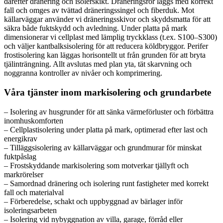
därefter dränering och isolerskikt. Dräneringsrör läggs med korrekt
fall och omges av tvättad dräneringssingel och fiberduk. Mot
källarväggar använder vi dräneringsskivor och skyddsmatta för att
säkra både fuktskydd och avledning. Under platta på mark
dimensionerar vi cellplast med lämplig tryckklass (t.ex. S100–S300)
och väljer kantbalksisolering för att reducera köldbryggor. Perifer
frostisolering kan läggas horisontellt ut från grunden för att bryta
tjälinträngning. Allt avslutas med plan yta, tät skarvning och
noggranna kontroller av nivåer och komprimering.
Våra tjänster inom markisolering och grundarbete
– Isolering av husgrunder för att sänka värmeförluster och förbättra
inomhuskomforten
– Cellplastisolering under platta på mark, optimerad efter last och
energikrav
– Tilläggsisolering av källarväggar och grundmurar för minskat
fuktpåslag
– Frostskyddande markisolering som motverkar tjällyft och
markrörelser
– Samordnad dränering och isolering runt fastigheter med korrekt
fall och materialval
– Förberedelse, schakt och uppbyggnad av bärlager inför
isoleringsarbeten
– Isolering vid nybyggnation av villa, garage, förråd eller