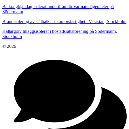
Balkongbjälklag isolerat underifrån för varmare lägenheter på
Södermalm
Brandisolering av stålbalkar i kontorsfastighet i Vasastan, Stockholm
Källargolv tilläggsisolerat i bostadsrättsförening på Södermalm,
Stockholm
© 2026