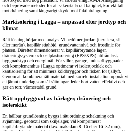
frostskydd med hög precision. Vi arbetar enligt AMA Anläggning
och beprövade metoder för att säkerställa rätt bärighet, korrekt fall
mot dränering samt långvarigt skydd mot fuktinträngning.
Markisolering i Lagga – anpassad efter jordtyp och
klimat
Rätt lösning börjar med analys. Vi bedömer jordart (t.ex. lera, silt
eller morän), kapillär stighöjd, grundvattennivå och frostlinje för
platsen. Därefter dimensionerar vi kapillärbrytande lager,
dräneringssystem och cellplastisolering (EPS/XPS) utifrån last,
byggnadstyp och energimål. För villor, garage, industribyggnader
och komplementhus i Lagga optimerar vi isolertjocklek och
kantisolering för att minimera köldbryggor och risken för tjällyft.
Genom att kombinera rätt material med korrekt installation uppnår vi
ett jämnt underlag som tål sättningar, leder bort vatten effektivt och
ger en torr, värmestabil grund.
Rätt uppbyggnad av bärlager, dränering och
isolerskikt
En hållbar grundlösning byggs i rätt ordning: schaktning och
avjämning, geotextil som skiljelager, väl komprimerat
kapillärbrytande material (t.ex. makadam 8–16 eller 16–32 mm),