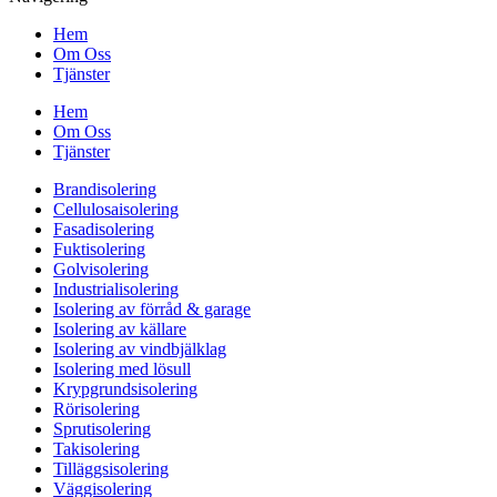
Hem
Om Oss
Tjänster
Hem
Om Oss
Tjänster
Brandisolering
Cellulosaisolering
Fasadisolering
Fuktisolering
Golvisolering
Industrialisolering
Isolering av förråd & garage
Isolering av källare
Isolering av vindbjälklag
Isolering med lösull
Krypgrundsisolering
Rörisolering
Sprutisolering
Takisolering
Tilläggsisolering
Väggisolering