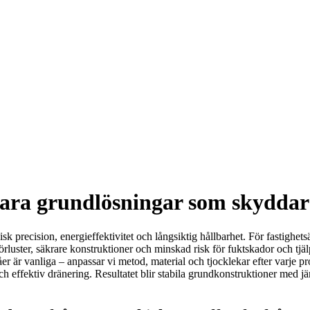
ara grundlösningar som skyddar m
k precision, energieffektivitet och långsiktig hållbarhet. För fastighet
giförluster, säkrare konstruktioner och minskad risk för fuktskador oc
r är vanliga – anpassar vi metod, material och tjocklekar efter varje 
effektiv dränering. Resultatet blir stabila grundkonstruktioner med jä