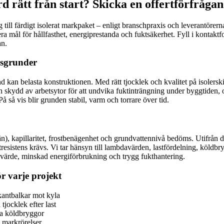
 rätt från start? Skicka en offertförfrågan
g till färdigt isolerat markpaket – enligt branschpraxis och leverantöre
ra mål för hållfasthet, energiprestanda och fuktsäkerhet. Fyll i kontak
an.
usgrunder
nd kan belasta konstruktionen. Med rätt tjocklek och kvalitet på isolersk
h skydd av arbetsytor för att undvika fuktinträngning under byggtiden, 
å så vis blir grunden stabil, varm och torrare över tid.
n), kapillaritet, frostbenägenhet och grundvattennivå bedöms. Utifrån det
tresistens krävs. Vi tar hänsyn till lambdavärden, lastfördelning, köld
 U-värde, minskad energiförbrukning och trygg fukthantering.
r varje projekt
kantbalkar mot kyla
jocklek efter last
era köldbryggor
h markrörelser