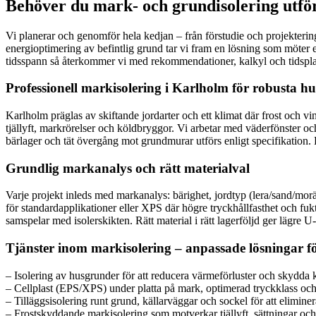
Behöver du mark- och grundisolering utförd
Vi planerar och genomför hela kedjan – från förstudie och projekterin
energioptimering av befintlig grund tar vi fram en lösning som möter e
tidsspann så återkommer vi med rekommendationer, kalkyl och tidspl
Professionell markisolering i Karlholm för robusta h
Karlholm präglas av skiftande jordarter och ett klimat där frost och vi
tjällyft, markrörelser och köldbryggor. Vi arbetar med väderfönster oc
bärlager och tät övergång mot grundmurar utförs enligt specifikation. P
Grundlig markanalys och rätt materialval
Varje projekt inleds med markanalys: bärighet, jordtyp (lera/sand/morä
för standardapplikationer eller XPS där högre tryckhållfasthet och fuk
samspelar med isolerskikten. Rätt material i rätt lagerföljd ger lägre
Tjänster inom markisolering – anpassade lösningar fö
– Isolering av husgrunder för att reducera värmeförluster och skydda 
– Cellplast (EPS/XPS) under platta på mark, optimerad tryckklass och t
– Tilläggsisolering runt grund, källarväggar och sockel för att elimin
– Frostskyddande markisolering som motverkar tjällyft, sättningar oc