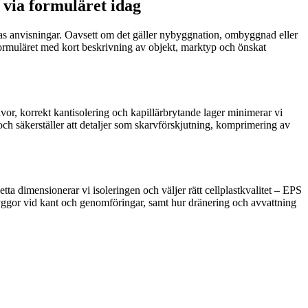
 via formuläret idag
rnas anvisningar. Oavsett om det gäller nybyggnation, ombyggnad eller
tformuläret med kort beskrivning av objekt, marktyp och önskat
ivor, korrekt kantisolering och kapillärbrytande lager minimerar vi
och säkerställer att detaljer som skarvförskjutning, komprimering av
ta dimensionerar vi isoleringen och väljer rätt cellplastkvalitet – EPS
bryggor vid kant och genomföringar, samt hur dränering och avvattning