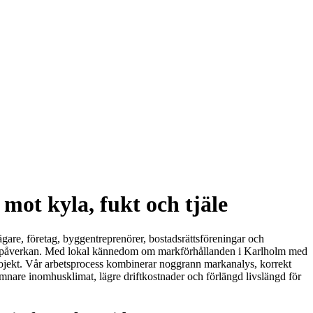
ot kyla, fukt och tjäle
sägare, företag, byggentreprenörer, bostadsrättsföreningar och
h tjälpåverkan. Med lokal kännedom om markförhållanden i Karlholm med
projekt. Vår arbetsprocess kombinerar noggrann markanalys, korrekt
mnare inomhusklimat, lägre driftkostnader och förlängd livslängd för