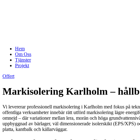
Hem
Om Oss
Tjänster
Projekt
Offert
Markisolering Karlholm – hållb
Vi levererar professionell markisolering i Karlholm med fokus på teknis
offentliga verksamheter innebär rätt utförd markisolering lägre ener
omnejd – där variationer mellan lera, morän och höga grundvattennivåe
uppbyggnad av bärlager, väl dimensionerade isolerskikt (EPS/XPS) och 
platta, kantbalk och källarväggar.