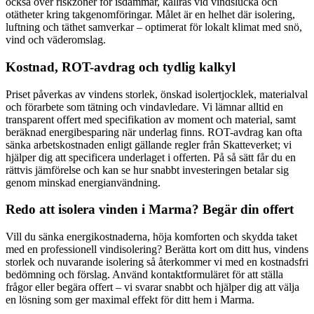
också över riskzoner för isdammar, kallras vid vindslucka och
otätheter kring takgenomföringar. Målet är en helhet där isolering,
luftning och täthet samverkar – optimerat för lokalt klimat med snö,
vind och väderomslag.
Kostnad, ROT-avdrag och tydlig kalkyl
Priset påverkas av vindens storlek, önskad isolertjocklek, materialval
och förarbete som tätning och vindavledare. Vi lämnar alltid en
transparent offert med specifikation av moment och material, samt
beräknad energibesparing när underlag finns. ROT-avdrag kan ofta
sänka arbetskostnaden enligt gällande regler från Skatteverket; vi
hjälper dig att specificera underlaget i offerten. På så sätt får du en
rättvis jämförelse och kan se hur snabbt investeringen betalar sig
genom minskad energianvändning.
Redo att isolera vinden i Marma? Begär din offert
Vill du sänka energikostnaderna, höja komforten och skydda taket
med en professionell vindisolering? Berätta kort om ditt hus, vindens
storlek och nuvarande isolering så återkommer vi med en kostnadsfri
bedömning och förslag. Använd kontaktformuläret för att ställa
frågor eller begära offert – vi svarar snabbt och hjälper dig att välja
en lösning som ger maximal effekt för ditt hem i Marma.