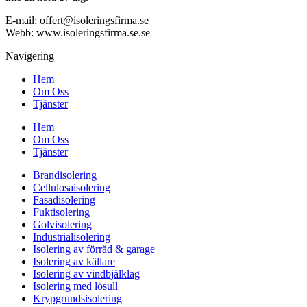
E-mail:
offert@isoleringsfirma.se
Webb: www.
isoleringsfirma.se
.se
Navigering
Hem
Om Oss
Tjänster
Hem
Om Oss
Tjänster
Brandisolering
Cellulosaisolering
Fasadisolering
Fuktisolering
Golvisolering
Industrialisolering
Isolering av förråd & garage
Isolering av källare
Isolering av vindbjälklag
Isolering med lösull
Krypgrundsisolering