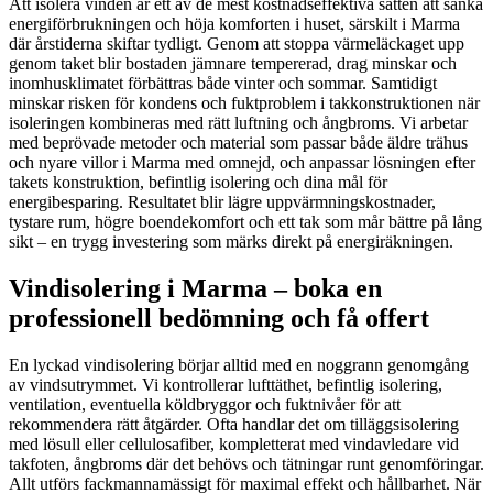
Att isolera vinden är ett av de mest kostnadseffektiva sätten att sänka
energiförbrukningen och höja komforten i huset, särskilt i Marma
där årstiderna skiftar tydligt. Genom att stoppa värmeläckaget upp
genom taket blir bostaden jämnare tempererad, drag minskar och
inomhusklimatet förbättras både vinter och sommar. Samtidigt
minskar risken för kondens och fuktproblem i takkonstruktionen när
isoleringen kombineras med rätt luftning och ångbroms. Vi arbetar
med beprövade metoder och material som passar både äldre trähus
och nyare villor i Marma med omnejd, och anpassar lösningen efter
takets konstruktion, befintlig isolering och dina mål för
energibesparing. Resultatet blir lägre uppvärmningskostnader,
tystare rum, högre boendekomfort och ett tak som mår bättre på lång
sikt – en trygg investering som märks direkt på energiräkningen.
Vindisolering i Marma – boka en
professionell bedömning och få offert
En lyckad vindisolering börjar alltid med en noggrann genomgång
av vindsutrymmet. Vi kontrollerar lufttäthet, befintlig isolering,
ventilation, eventuella köldbryggor och fuktnivåer för att
rekommendera rätt åtgärder. Ofta handlar det om tilläggsisolering
med lösull eller cellulosafiber, kompletterat med vindavledare vid
takfoten, ångbroms där det behövs och tätningar runt genomföringar.
Allt utförs fackmannamässigt för maximal effekt och hållbarhet. När