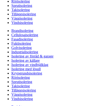
Rörisolering
Sprutisolering
Takisolering
Tilläggsisolering
Väggisolering
Vindsisolering
Brandisolering
Cellulosaisolering
Fasadisolering
Fuktisolering
Golvisolering
Industrialisolering
Isolering av förråd & garage
Isolering av källare
Isolering av vindbjälklag
Isolering med lösull
Krypgrundsisolering
Rörisolering
Sprutisolering
Takisolering
Tilläggsisolering
Väggisolering
Vindsisolering