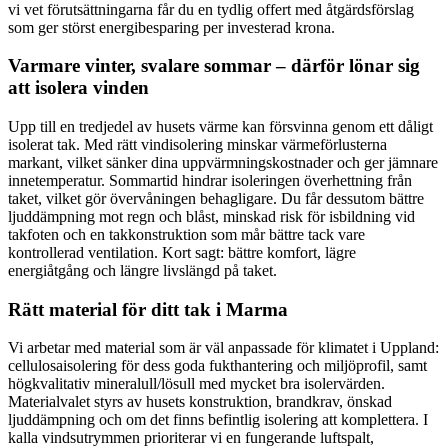
vi vet förutsättningarna får du en tydlig offert med åtgärdsförslag
som ger störst energibesparing per investerad krona.
Varmare vinter, svalare sommar – därför lönar sig
att isolera vinden
Upp till en tredjedel av husets värme kan försvinna genom ett dåligt
isolerat tak. Med rätt vindisolering minskar värmeförlusterna
markant, vilket sänker dina uppvärmningskostnader och ger jämnare
innetemperatur. Sommartid hindrar isoleringen överhettning från
taket, vilket gör övervåningen behagligare. Du får dessutom bättre
ljuddämpning mot regn och blåst, minskad risk för isbildning vid
takfoten och en takkonstruktion som mår bättre tack vare
kontrollerad ventilation. Kort sagt: bättre komfort, lägre
energiåtgång och längre livslängd på taket.
Rätt material för ditt tak i Marma
Vi arbetar med material som är väl anpassade för klimatet i Uppland:
cellulosaisolering för dess goda fukthantering och miljöprofil, samt
högkvalitativ mineralull/lösull med mycket bra isolervärden.
Materialvalet styrs av husets konstruktion, brandkrav, önskad
ljuddämpning och om det finns befintlig isolering att komplettera. I
kalla vindsutrymmen prioriterar vi en fungerande luftspalt,