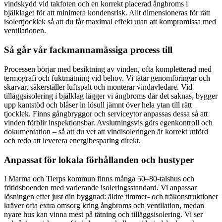
vindskydd vid takfoten och en korrekt placerad ångbroms i
bjälklaget för att minimera kondensrisk. Allt dimensioneras för rätt
isolertjocklek så att du får maximal effekt utan att kompromissa med
ventilationen.
Så går vår fackmannamässiga process till
Processen börjar med besiktning av vinden, ofta kompletterad med
termografi och fuktmätning vid behov. Vi tätar genomföringar och
skarvar, säkerställer luftspalt och monterar vindavledare. Vid
tilläggsisolering i bjälklag lägger vi ångbroms där det saknas, bygger
upp kantstöd och blåser in lösull jämnt över hela ytan till rätt
tjocklek. Finns gångbryggor och serviceytor anpassas dessa så att
vinden förblir inspektionsbar. Avslutningsvis görs egenkontroll och
dokumentation – så att du vet att vindisoleringen är korrekt utförd
och redo att leverera energibesparing direkt.
Anpassat för lokala förhållanden och hustyper
I Marma och Tierps kommun finns många 50–80-talshus och
fritidsboenden med varierande isoleringsstandard. Vi anpassar
lösningen efter just din byggnad: äldre timmer- och träkonstruktioner
kräver ofta extra omsorg kring ångbroms och ventilation, medan
nyare hus kan vinna mest på tätning och tilläggsisolering. Vi ser