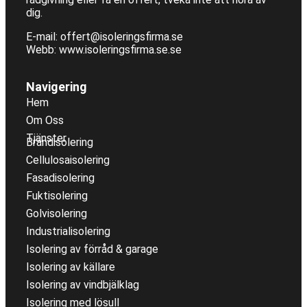
dig.
E-mail:
offert@isoleringsfirma.se
Webb: www.
isoleringsfirma.se
.se
Navigering
Hem
Om Oss
Tjänster
Brandisolering
Cellulosaisolering
Fasadisolering
Fuktisolering
Golvisolering
Industrialisolering
Isolering av förråd & garage
Isolering av källare
Isolering av vindbjälklag
Isolering med lösull