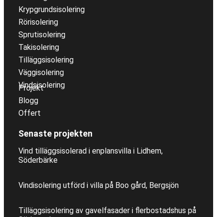
Krypgrundsisolering
Rörisolering
Sprutisolering
Takisolering
Tilläggsisolering
Väggisolering
Vindsisolering
Projekt
Blogg
Offert
Senaste projekten
Vind tilläggsisolerad i enplansvilla i Lidhem,
Söderbärke
Vindisolering utförd i villa på Boo gård, Bergsjön
Tilläggsisolering av gavelfasader i flerbostadshus på