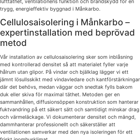
lufttäthet, ventilationens funktion och brandskydd för en
trygg, energieffektiv byggnad i Månkarbo.
Cellulosaisolering i Månkarbo –
expertinstallation med beprövad
metod
Vår installation av cellulosaisolering sker som inblåsning
med kontrollerad densitet så att materialet fyller varje
hålrum utan glipor. På vindar och bjälklag lägger vi ett
jämnt lösullsskikt med vindavledare och kantförstärkningar
där det behövs, medan väggar och snedtak fylls bakom
duk eller skiva för maximal täthet. Metoden ger en
sammanhållen, diffusionsöppen konstruktion som hanterar
fuktvandring på ett säkert sätt och samtidigt minskar drag
och värmeläckage. Vi dokumenterar densitet och mängd,
dammhanterar professionellt och säkerställer att
ventilationen samverkar med den nya isoleringen för ett
friskt inomhusklimat.