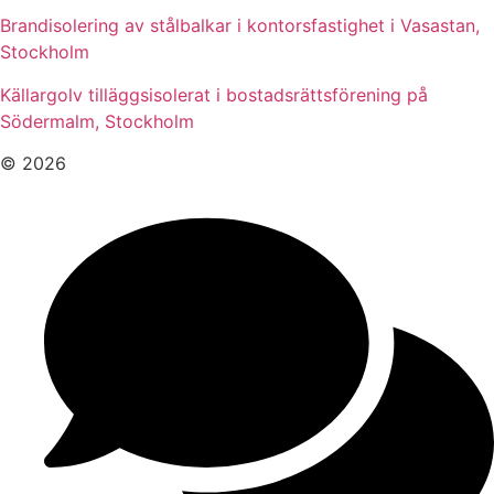
Brandisolering av stålbalkar i kontorsfastighet i Vasastan,
Stockholm
Källargolv tilläggsisolerat i bostadsrättsförening på
Södermalm, Stockholm
© 2026