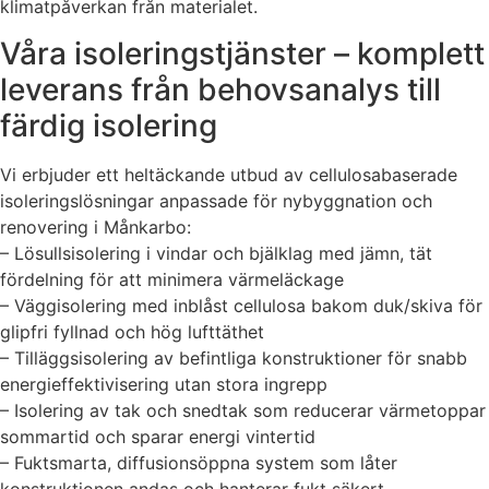
klimatpåverkan från materialet.
Våra isoleringstjänster – komplett
leverans från behovsanalys till
färdig isolering
Vi erbjuder ett heltäckande utbud av cellulosabaserade
isoleringslösningar anpassade för nybyggnation och
renovering i Månkarbo:
– Lösullsisolering i vindar och bjälklag med jämn, tät
fördelning för att minimera värmeläckage
– Väggisolering med inblåst cellulosa bakom duk/skiva för
glipfri fyllnad och hög lufttäthet
– Tilläggsisolering av befintliga konstruktioner för snabb
energieffektivisering utan stora ingrepp
– Isolering av tak och snedtak som reducerar värmetoppar
sommartid och sparar energi vintertid
– Fuktsmarta, diffusionsöppna system som låter
konstruktionen andas och hanterar fukt säkert