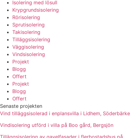
Isolering med lösull
Krypgrundsisolering
Rörisolering
Sprutisolering
Takisolering
Tilläggsisolering
Väggisolering
Vindsisolering
Projekt
Blogg
Offert
Projekt
Blogg
Offert
Senaste projekten
Vind tilläggsisolerad i enplansvilla i Lidhem, Söderbärke
Vindisolering utförd i villa på Boo gård, Bergsjön
Tilläggsisolering av gavelfasader i flerbostadshus på