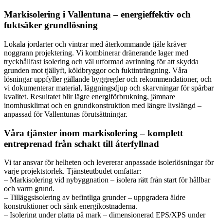
Markisolering i Vallentuna – energieffektiv och
fuktsäker grundlösning
Lokala jordarter och vintrar med återkommande tjäle kräver
noggrann projektering. Vi kombinerar dränerande lager med
tryckhållfast isolering och väl utformad avrinning för att skydda
grunden mot tjällyft, köldbryggor och fuktinträngning. Våra
lösningar uppfyller gällande byggregler och rekommendationer, och
vi dokumenterar material, läggningsdjup och skarvningar för spårbar
kvalitet. Resultatet blir lägre energiförbrukning, jämnare
inomhusklimat och en grundkonstruktion med längre livslängd –
anpassad för Vallentunas förutsättningar.
Våra tjänster inom markisolering – komplett
entreprenad från schakt till återfyllnad
Vi tar ansvar för helheten och levererar anpassade isolerlösningar för
varje projektstorlek. Tjänsteutbudet omfattar:
– Markisolering vid nybyggnation – isolera rätt från start för hållbar
och varm grund.
– Tilläggsisolering av befintliga grunder – uppgradera äldre
konstruktioner och sänk energikostnaderna.
– Isolering under platta på mark – dimensionerad EPS/XPS under