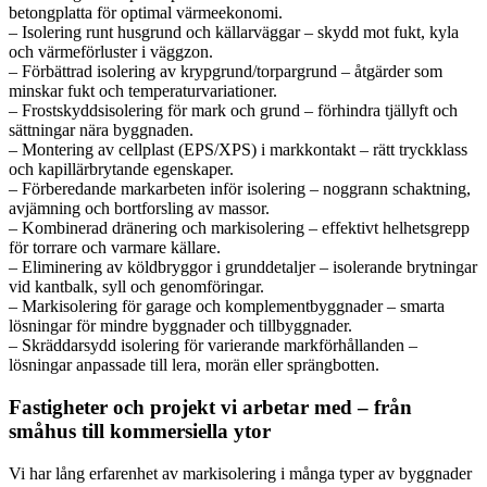
betongplatta för optimal värmeekonomi.
– Isolering runt husgrund och källarväggar – skydd mot fukt, kyla
och värmeförluster i väggzon.
– Förbättrad isolering av krypgrund/torpargrund – åtgärder som
minskar fukt och temperaturvariationer.
– Frostskyddsisolering för mark och grund – förhindra tjällyft och
sättningar nära byggnaden.
– Montering av cellplast (EPS/XPS) i markkontakt – rätt tryckklass
och kapillärbrytande egenskaper.
– Förberedande markarbeten inför isolering – noggrann schaktning,
avjämning och bortforsling av massor.
– Kombinerad dränering och markisolering – effektivt helhetsgrepp
för torrare och varmare källare.
– Eliminering av köldbryggor i grunddetaljer – isolerande brytningar
vid kantbalk, syll och genomföringar.
– Markisolering för garage och komplementbyggnader – smarta
lösningar för mindre byggnader och tillbyggnader.
– Skräddarsydd isolering för varierande markförhållanden –
lösningar anpassade till lera, morän eller sprängbotten.
Fastigheter och projekt vi arbetar med – från
småhus till kommersiella ytor
Vi har lång erfarenhet av markisolering i många typer av byggnader