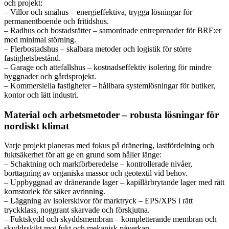
och projekt:
– Villor och småhus – energieffektiva, trygga lösningar för
permanentboende och fritidshus.
– Radhus och bostadsrätter – samordnade entreprenader för BRF:er
med minimal störning.
– Flerbostadshus – skalbara metoder och logistik för större
fastighetsbestånd.
– Garage och attefallshus – kostnadseffektiv isolering för mindre
byggnader och gårdsprojekt.
– Kommersiella fastigheter – hållbara systemlösningar för butiker,
kontor och lätt industri.
Material och arbetsmetoder – robusta lösningar för
nordiskt klimat
Varje projekt planeras med fokus på dränering, lastfördelning och
fuktsäkerhet för att ge en grund som håller länge:
– Schaktning och markförberedelse – kontrollerade nivåer,
borttagning av organiska massor och geotextil vid behov.
– Uppbyggnad av dränerande lager – kapillärbrytande lager med rätt
kornstorlek för säker avrinning.
– Läggning av isolerskivor för marktryck – EPS/XPS i rätt
tryckklass, noggrant skarvade och förskjutna.
– Fuktskydd och skyddsmembran – kompletterande membran och
skyddsskikt mot fukt och mekanisk påverkan.