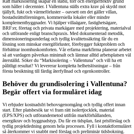
Rätt markisolering skapar en stabil, torr och energieffektiv grund
som håller i decennier. I Vallentuna ställs extra krav på skydd mot
tjällyft, fukt och värmeförluster – oavsett om det gäller villan,
bostadsrättsföreningen, kommersiella lokaler eller mindre
komplementbyggnader. Vi hjälper villaägare, fastighetsägare,
BRF:er, företag och privata markägare med projektering, materialval
och utförande enligt branschpraxis. Med dokumenterad metodik,
dimensioneringsunderlag och tydlig kvalitetssäkring får du en
lösning som minskar energiförluster, förebygger fuktproblem och
förbättrar inomhuskomforten. Vår erfarna markfirma planerar arbetet
så att vardagen påverkas minimalt och lämnar alltid arbetsplatsen väl
återställd. Söker du “Markisolering – Vallentuna” och vill ha ett
pålitligt resultat? Vi levererar kompletta helhetslösningar – från
första besiktning till färdig återfyllnad och egenkontroller.
Behöver du grundisolering i Vallentuna?
Begär offert via formuläret idag
Vi erbjuder kostnadsfri behovsgenomgång och tydlig offert innan
start. Efter platsbesök tar vi fram rätt isolertjocklek, material
(EPS/XPS) och utförandemetod utifrån markförhållanden,
energikrav och byggnadstyp. Du får en tidsplan, fast prisförslag och
tydlig projektledning genom hela processen. Fyll i kontaktformuläret
så återkommer vi snabbt med förslag och preliminär tidsbokning.