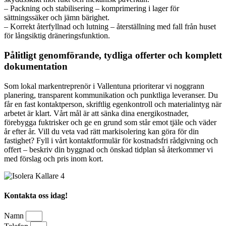
– Packning och stabilisering – komprimering i lager för
sättningssäker och jämn bärighet.
– Korrekt återfyllnad och lutning – återställning med fall från huset
för långsiktig dräneringsfunktion.
Pålitligt genomförande, tydliga offerter och komplett
dokumentation
Som lokal markentreprenör i Vallentuna prioriterar vi noggrann
planering, transparent kommunikation och punktliga leveranser. Du
får en fast kontaktperson, skriftlig egenkontroll och materialintyg när
arbetet är klart. Vårt mål är att sänka dina energikostnader,
förebygga fuktrisker och ge en grund som står emot tjäle och väder
år efter år. Vill du veta vad rätt markisolering kan göra för din
fastighet? Fyll i vårt kontaktformulär för kostnadsfri rådgivning och
offert – beskriv din byggnad och önskad tidplan så återkommer vi
med förslag och pris inom kort.
Kontakta oss idag!
Namn