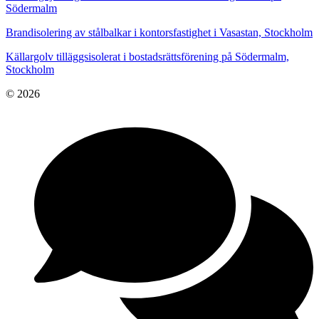
Södermalm
Brandisolering av stålbalkar i kontorsfastighet i Vasastan, Stockholm
Källargolv tilläggsisolerat i bostadsrättsförening på Södermalm,
Stockholm
© 2026