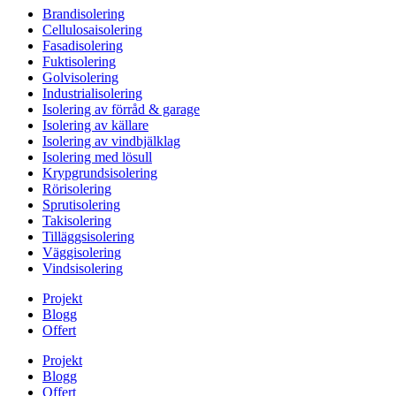
Brandisolering
Cellulosaisolering
Fasadisolering
Fuktisolering
Golvisolering
Industrialisolering
Isolering av förråd & garage
Isolering av källare
Isolering av vindbjälklag
Isolering med lösull
Krypgrundsisolering
Rörisolering
Sprutisolering
Takisolering
Tilläggsisolering
Väggisolering
Vindsisolering
Projekt
Blogg
Offert
Projekt
Blogg
Offert