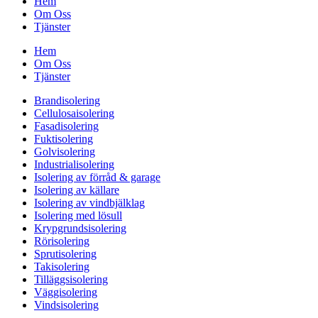
Hem
Om Oss
Tjänster
Hem
Om Oss
Tjänster
Brandisolering
Cellulosaisolering
Fasadisolering
Fuktisolering
Golvisolering
Industrialisolering
Isolering av förråd & garage
Isolering av källare
Isolering av vindbjälklag
Isolering med lösull
Krypgrundsisolering
Rörisolering
Sprutisolering
Takisolering
Tilläggsisolering
Väggisolering
Vindsisolering