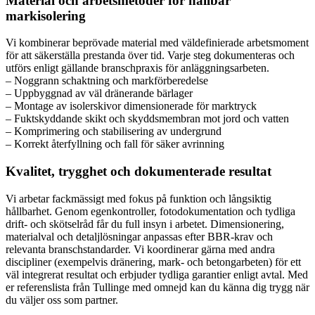
Material och arbetsmetoder för hållbar
markisolering
Vi kombinerar beprövade material med väldefinierade arbetsmoment
för att säkerställa prestanda över tid. Varje steg dokumenteras och
utförs enligt gällande branschpraxis för anläggningsarbeten.
– Noggrann schaktning och markförberedelse
– Uppbyggnad av väl dränerande bärlager
– Montage av isolerskivor dimensionerade för marktryck
– Fuktskyddande skikt och skyddsmembran mot jord och vatten
– Komprimering och stabilisering av undergrund
– Korrekt återfyllning och fall för säker avrinning
Kvalitet, trygghet och dokumenterade resultat
Vi arbetar fackmässigt med fokus på funktion och långsiktig
hållbarhet. Genom egenkontroller, fotodokumentation och tydliga
drift- och skötselråd får du full insyn i arbetet. Dimensionering,
materialval och detaljlösningar anpassas efter BBR-krav och
relevanta branschstandarder. Vi koordinerar gärna med andra
discipliner (exempelvis dränering, mark- och betongarbeten) för ett
väl integrerat resultat och erbjuder tydliga garantier enligt avtal. Med
er referenslista från Tullinge med omnejd kan du känna dig trygg när
du väljer oss som partner.