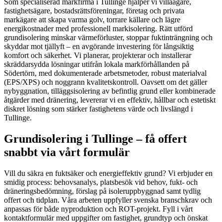
Som specialiserad markfirma i Tullinge hjälper vi villaägare,
fastighetsägare, bostadsrättsföreningar, företag och privata
markägare att skapa varma golv, torrare källare och lägre
energikostnader med professionell markisolering. Rätt utförd
grundisolering minskar värmeförluster, stoppar fuktinträngning och
skyddar mot tjällyft – en avgörande investering för långsiktig
komfort och säkerhet. Vi planerar, projekterar och installerar
skräddarsydda lösningar utifrån lokala markförhållanden på
Södertörn, med dokumenterade arbetsmetoder, robust materialval
(EPS/XPS) och noggrann kvalitetskontroll. Oavsett om det gäller
nybyggnation, tilläggsisolering av befintlig grund eller kombinerade
åtgärder med dränering, levererar vi en effektiv, hållbar och estetiskt
diskret lösning som stärker fastighetens värde och livslängd i
Tullinge.
Grundisolering i Tullinge – få offert
snabbt via vårt formulär
Vill du säkra en fuktsäker och energieffektiv grund? Vi erbjuder en
smidig process: behovsanalys, platsbesök vid behov, fukt- och
dräneringsbedömning, förslag på isoleruppbyggnad samt tydlig
offert och tidplan. Våra arbeten uppfyller svenska branschkrav och
anpassas för både nyproduktion och ROT-projekt. Fyll i vårt
kontaktformulär med uppgifter om fastighet, grundtyp och önskat