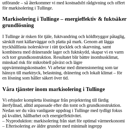
utförande – så återkommer vi med kostnadsfri rådgivning och offert
för markisolering i Tullinge.
Markisolering i Tullinge – energieffektiv & fuktsäker
grundlösning
I Tullinge är risken för tjäle, fuktvandring och köldbryggor påtaglig,
särskilt runt källarväggar och platta på mark. Genom att lägga
tryckhållfasta isolerskivor i rätt tjocklek och skarvning, samt
kombinera med dränerande lager och fuktskydd, skapar vi en varm
och torr grundkonstruktion. Resultatet blir bättre inomhusklimat,
minskad risk för mikrobiell påväxt och lägre
uppvärmningskostnader. Vi arbetar med dimensionering som tar
hänsyn till marktryck, belastning, dränering och lokalt klimat – för
en lösning som håller säkert över tid.
Våra tjänster inom markisolering i Tullinge
Vi erbjuder kompletta lösningar från projektering till färdig
återfyllnad, alltid anpassade efter din tomt och grundkonstruktion.
Nedan ser du våra vanligaste uppdrag i Tullinge med tydligt fokus
på kvalitet, hållbarhet och energieffektivitet.
– Nyproduktion: markisolering från start för optimal värmeekonomi
– Efterisolering av äldre grunder med minimalt ingrepp