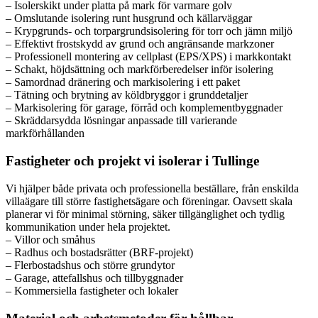
– Isolerskikt under platta på mark för varmare golv
– Omslutande isolering runt husgrund och källarväggar
– Krypgrunds- och torpargrundsisolering för torr och jämn miljö
– Effektivt frostskydd av grund och angränsande markzoner
– Professionell montering av cellplast (EPS/XPS) i markkontakt
– Schakt, höjdsättning och markförberedelser inför isolering
– Samordnad dränering och markisolering i ett paket
– Tätning och brytning av köldbryggor i grunddetaljer
– Markisolering för garage, förråd och komplementbyggnader
– Skräddarsydda lösningar anpassade till varierande
markförhållanden
Fastigheter och projekt vi isolerar i Tullinge
Vi hjälper både privata och professionella beställare, från enskilda
villaägare till större fastighetsägare och föreningar. Oavsett skala
planerar vi för minimal störning, säker tillgänglighet och tydlig
kommunikation under hela projektet.
– Villor och småhus
– Radhus och bostadsrätter (BRF-projekt)
– Flerbostadshus och större grundytor
– Garage, attefallshus och tillbyggnader
– Kommersiella fastigheter och lokaler