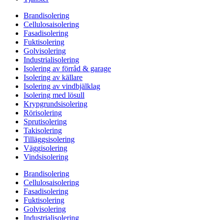
Brandisolering
Cellulosaisolering
Fasadisolering
Fuktisolering
Golvisolering
Industrialisolering
Isolering av förråd & garage
Isolering av källare
Isolering av vindbjälklag
Isolering med lösull
Krypgrundsisolering
Rörisolering
Sprutisolering
Takisolering
Tilläggsisolering
Väggisolering
Vindsisolering
Brandisolering
Cellulosaisolering
Fasadisolering
Fuktisolering
Golvisolering
Industrialisolering