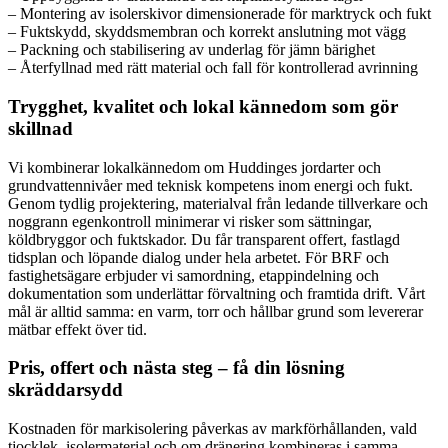
– Montering av isolerskivor dimensionerade för marktryck och fukt
– Fuktskydd, skyddsmembran och korrekt anslutning mot vägg
– Packning och stabilisering av underlag för jämn bärighet
– Återfyllnad med rätt material och fall för kontrollerad avrinning
Trygghet, kvalitet och lokal kännedom som gör
skillnad
Vi kombinerar lokalkännedom om Huddinges jordarter och
grundvattennivåer med teknisk kompetens inom energi och fukt.
Genom tydlig projektering, materialval från ledande tillverkare och
noggrann egenkontroll minimerar vi risker som sättningar,
köldbryggor och fuktskador. Du får transparent offert, fastlagd
tidsplan och löpande dialog under hela arbetet. För BRF och
fastighetsägare erbjuder vi samordning, etappindelning och
dokumentation som underlättar förvaltning och framtida drift. Vårt
mål är alltid samma: en varm, torr och hållbar grund som levererar
mätbar effekt över tid.
Pris, offert och nästa steg – få din lösning
skräddarsydd
Kostnaden för markisolering påverkas av markförhållanden, vald
tjocklek, isolermaterial och om dränering kombineras i samma