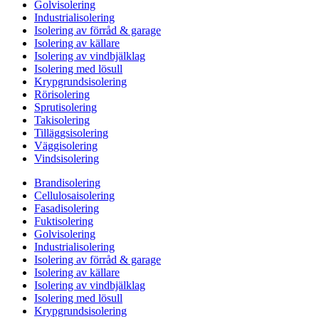
Golvisolering
Industrialisolering
Isolering av förråd & garage
Isolering av källare
Isolering av vindbjälklag
Isolering med lösull
Krypgrundsisolering
Rörisolering
Sprutisolering
Takisolering
Tilläggsisolering
Väggisolering
Vindsisolering
Brandisolering
Cellulosaisolering
Fasadisolering
Fuktisolering
Golvisolering
Industrialisolering
Isolering av förråd & garage
Isolering av källare
Isolering av vindbjälklag
Isolering med lösull
Krypgrundsisolering