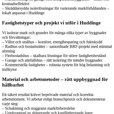
kostnadseffektivt
– Skräddarsydda isolerlösningar för varierande markförhållanden –
lokalt anpassat i Huddinge
Fastighetstyper och projekt vi utför i Huddinge
Vi isolerar mark och grunder för många olika typer av byggnader
och förvaltningar:
– Villor och småhus – komfort, energibesparing och fuktskydd
– Radhus och bostadsrätter – samordnade BRF-projekt med minimal
störning
– Flerbostadshus – skalbara lösningar för större fastighetsbestånd
– Garage och attefallshus – rätt isolering för mindre byggnader
– Kommersiella fastigheter – robusta system för hög belastning och
trafikytor
Material och arbetsmetoder – rätt uppbyggnad för
hållbarhet
Ett säkert resultat kräver beprövade material och korrekta
arbetsmoment. Vi arbetar enligt branschpraxis och dokumenterar
varje steg:
– Schaktning och noggrann markförberedelse
– Uppbyggnad av dränerande och kapillärbrytande lager