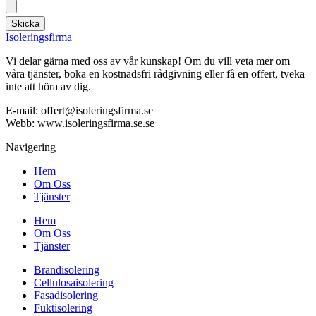
Skicka
Isoleringsfirma
Vi delar gärna med oss av vår kunskap! Om du vill veta mer om
våra tjänster, boka en kostnadsfri rådgivning eller få en offert, tveka
inte att höra av dig.
E-mail:
offert@isoleringsfirma.se
Webb: www.
isoleringsfirma.se
.se
Navigering
Hem
Om Oss
Tjänster
Hem
Om Oss
Tjänster
Brandisolering
Cellulosaisolering
Fasadisolering
Fuktisolering