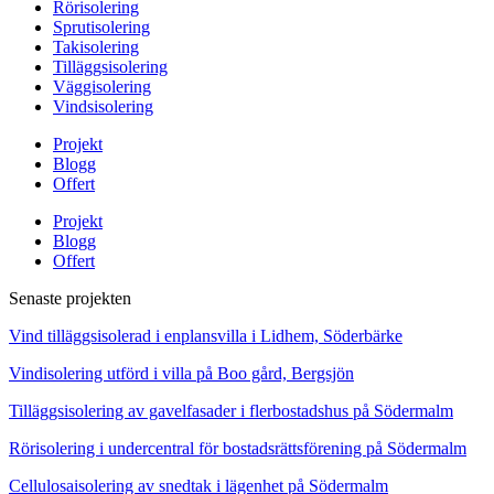
Rörisolering
Sprutisolering
Takisolering
Tilläggsisolering
Väggisolering
Vindsisolering
Projekt
Blogg
Offert
Projekt
Blogg
Offert
Senaste projekten
Vind tilläggsisolerad i enplansvilla i Lidhem, Söderbärke
Vindisolering utförd i villa på Boo gård, Bergsjön
Tilläggsisolering av gavelfasader i flerbostadshus på Södermalm
Rörisolering i undercentral för bostadsrättsförening på Södermalm
Cellulosaisolering av snedtak i lägenhet på Södermalm