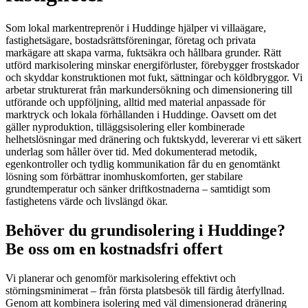
Som lokal markentreprenör i Huddinge hjälper vi villaägare,
fastighetsägare, bostadsrättsföreningar, företag och privata
markägare att skapa varma, fuktsäkra och hållbara grunder. Rätt
utförd markisolering minskar energiförluster, förebygger frostskador
och skyddar konstruktionen mot fukt, sättningar och köldbryggor. Vi
arbetar strukturerat från markundersökning och dimensionering till
utförande och uppföljning, alltid med material anpassade för
marktryck och lokala förhållanden i Huddinge. Oavsett om det
gäller nyproduktion, tilläggsisolering eller kombinerade
helhetslösningar med dränering och fuktskydd, levererar vi ett säkert
underlag som håller över tid. Med dokumenterad metodik,
egenkontroller och tydlig kommunikation får du en genomtänkt
lösning som förbättrar inomhuskomforten, ger stabilare
grundtemperatur och sänker driftkostnaderna – samtidigt som
fastighetens värde och livslängd ökar.
Behöver du grundisolering i Huddinge?
Be oss om en kostnadsfri offert
Vi planerar och genomför markisolering effektivt och
störningsminimerat – från första platsbesök till färdig återfyllnad.
Genom att kombinera isolering med väl dimensionerad dränering