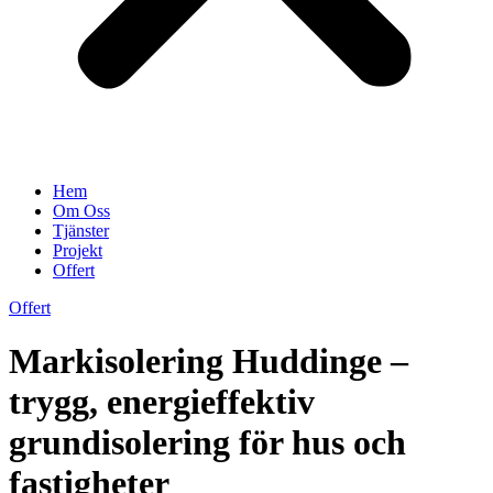
Hem
Om Oss
Tjänster
Projekt
Offert
Offert
Markisolering Huddinge –
trygg, energieffektiv
grundisolering för hus och
fastigheter