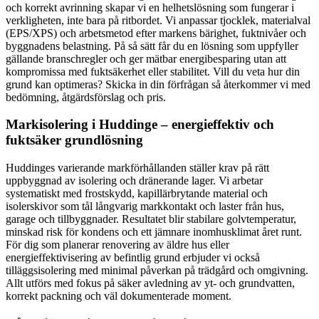
och korrekt avrinning skapar vi en helhetslösning som fungerar i
verkligheten, inte bara på ritbordet. Vi anpassar tjocklek, materialval
(EPS/XPS) och arbetsmetod efter markens bärighet, fuktnivåer och
byggnadens belastning. På så sätt får du en lösning som uppfyller
gällande branschregler och ger mätbar energibesparing utan att
kompromissa med fuktsäkerhet eller stabilitet. Vill du veta hur din
grund kan optimeras? Skicka in din förfrågan så återkommer vi med
bedömning, åtgärdsförslag och pris.
Markisolering i Huddinge – energieffektiv och
fuktsäker grundlösning
Huddinges varierande markförhållanden ställer krav på rätt
uppbyggnad av isolering och dränerande lager. Vi arbetar
systematiskt med frostskydd, kapillärbrytande material och
isolerskivor som tål långvarig markkontakt och laster från hus,
garage och tillbyggnader. Resultatet blir stabilare golvtemperatur,
minskad risk för kondens och ett jämnare inomhusklimat året runt.
För dig som planerar renovering av äldre hus eller
energieffektivisering av befintlig grund erbjuder vi också
tilläggsisolering med minimal påverkan på trädgård och omgivning.
Allt utförs med fokus på säker avledning av yt- och grundvatten,
korrekt packning och väl dokumenterade moment.