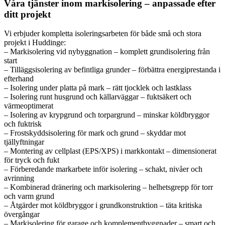
Våra tjänster inom markisolering – anpassade efter
ditt projekt
Vi erbjuder kompletta isoleringsarbeten för både små och stora
projekt i Huddinge:
– Markisolering vid nybyggnation – komplett grundisolering från
start
– Tilläggsisolering av befintliga grunder – förbättra energiprestanda i
efterhand
– Isolering under platta på mark – rätt tjocklek och lastklass
– Isolering runt husgrund och källarväggar – fuktsäkert och
värmeoptimerat
– Isolering av krypgrund och torpargrund – minskar köldbryggor
och fuktrisk
– Frostskyddsisolering för mark och grund – skyddar mot
tjällyftningar
– Montering av cellplast (EPS/XPS) i markkontakt – dimensionerat
för tryck och fukt
– Förberedande markarbete inför isolering – schakt, nivåer och
avrinning
– Kombinerad dränering och markisolering – helhetsgrepp för torr
och varm grund
– Åtgärder mot köldbryggor i grundkonstruktion – täta kritiska
övergångar
– Markisolering för garage och komplementbyggnader – smart och