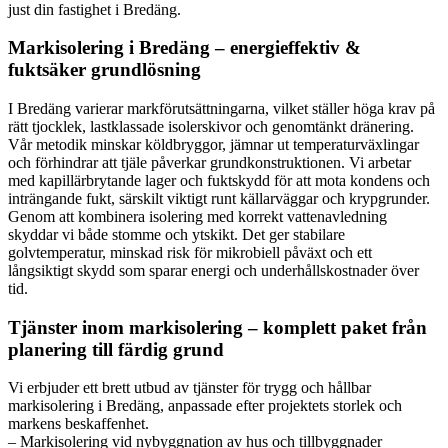
just din fastighet i Bredäng.
Markisolering i Bredäng – energieffektiv &
fuktsäker grundlösning
I Bredäng varierar markförutsättningarna, vilket ställer höga krav på
rätt tjocklek, lastklassade isolerskivor och genomtänkt dränering.
Vår metodik minskar köldbryggor, jämnar ut temperaturväxlingar
och förhindrar att tjäle påverkar grundkonstruktionen. Vi arbetar
med kapillärbrytande lager och fuktskydd för att mota kondens och
inträngande fukt, särskilt viktigt runt källarväggar och krypgrunder.
Genom att kombinera isolering med korrekt vattenavledning
skyddar vi både stomme och ytskikt. Det ger stabilare
golvtemperatur, minskad risk för mikrobiell påväxt och ett
långsiktigt skydd som sparar energi och underhållskostnader över
tid.
Tjänster inom markisolering – komplett paket från
planering till färdig grund
Vi erbjuder ett brett utbud av tjänster för trygg och hållbar
markisolering i Bredäng, anpassade efter projektets storlek och
markens beskaffenhet.
– Markisolering vid nybyggnation av hus och tillbyggnader