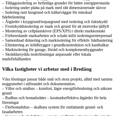
– Tilläggsisolering av befintliga grunder för bättre energiprestanda
– Isolering under platta på mark med rätt dimensionerade skivor
– Isolering runt husgrund och källarväggar för minskad
fuktbelastning
– Åtgärder i krypgrund/torpargrund med isolering och fuktskydd
– Frostskyddsisolering av mark och grund för att motverka tjällyft
– Montering av cellplastskivor (EPS/XPS) i direkt markkontakt
– Förberedande markarbeten och schakt inför isoleringsentreprenad
– Samordnad dränering och markisolering för effektiv fukthantering
– Eliminering av köldbryggor i grundkonstruktion och kantbalkar
– Markisolering för garage, förråd och komplementbyggnader
– Skräddarsydda isolerlösningar anpassade efter lokala
markförhållanden
Vilka fastigheter vi arbetar med i Bredäng
Våra lösningar passar både små och stora projekt, alltid med samma
noggrannhet i utförandet och dokumentation.
– Villor och småhus – komfort, lägre energiförbrukning och säkrare
grund
– Radhus och bostadsrätter – kostnadseffektiva åtgärder för hela
föreningar
– Flerbostadshus – skalbara system för omfattande grund- och
fasadarbeten