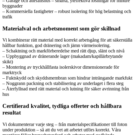
– Garage och attefallshus – smarta, yteffektiva lösningar för mindre
byggnader
– Kommersiella fastigheter – robust isolering för hög belastning och
trafik
Materialval och arbetsmoment som gör skillnad
Vi kombinerar rätt material med korrekt arbetsgång för att säkerställa
hållbar funktion, god dränering och jämn värmeisolering.
– Schaktning och markförberedelse med rätt djup, slänt och nivå
– Uppbyggnad av dränerande lager (makadam/kapillärbrytande
skikt)
– Montering av tryckhållfasta isolerskivor dimensionerade för
marktryck
– Fuktskydd och skyddsmembran som hindrar inträngande markfukt
– Noggrann packning och stabilisering av underlaget i flera steg
– Återfyllnad med rätt material och lutning för säker avrinning från
hus
Certifierad kvalitet, tydliga offerter och hållbara
resultat
Vi dokumenterar varje steg – från materialspecifikationer till foton
under produktion – så att du vet att arbetet utförs korrekt. Våra