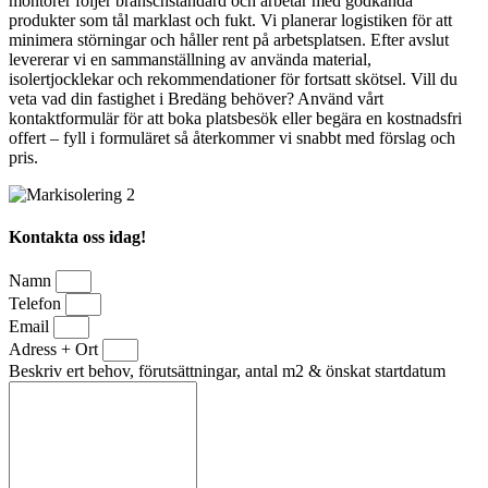
montörer följer branschstandard och arbetar med godkända
produkter som tål marklast och fukt. Vi planerar logistiken för att
minimera störningar och håller rent på arbetsplatsen. Efter avslut
levererar vi en sammanställning av använda material,
isolertjocklekar och rekommendationer för fortsatt skötsel. Vill du
veta vad din fastighet i Bredäng behöver? Använd vårt
kontaktformulär för att boka platsbesök eller begära en kostnadsfri
offert – fyll i formuläret så återkommer vi snabbt med förslag och
pris.
Kontakta oss idag!
Namn
Telefon
Email
Adress + Ort
Beskriv ert behov, förutsättningar, antal m2 & önskat startdatum