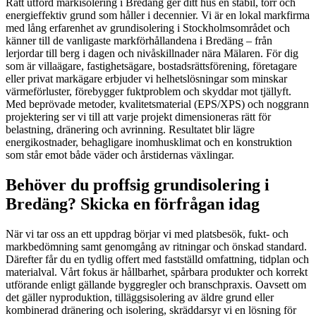
Rätt utförd markisolering i Bredäng ger ditt hus en stabil, torr och
energieffektiv grund som håller i decennier. Vi är en lokal markfirma
med lång erfarenhet av grundisolering i Stockholmsområdet och
känner till de vanligaste markförhållandena i Bredäng – från
lerjordar till berg i dagen och nivåskillnader nära Mälaren. För dig
som är villaägare, fastighetsägare, bostadsrättsförening, företagare
eller privat markägare erbjuder vi helhetslösningar som minskar
värmeförluster, förebygger fuktproblem och skyddar mot tjällyft.
Med beprövade metoder, kvalitetsmaterial (EPS/XPS) och noggrann
projektering ser vi till att varje projekt dimensioneras rätt för
belastning, dränering och avrinning. Resultatet blir lägre
energikostnader, behagligare inomhusklimat och en konstruktion
som står emot både väder och årstidernas växlingar.
Behöver du proffsig grundisolering i
Bredäng? Skicka en förfrågan idag
När vi tar oss an ett uppdrag börjar vi med platsbesök, fukt- och
markbedömning samt genomgång av ritningar och önskad standard.
Därefter får du en tydlig offert med fastställd omfattning, tidplan och
materialval. Vårt fokus är hållbarhet, spårbara produkter och korrekt
utförande enligt gällande byggregler och branschpraxis. Oavsett om
det gäller nyproduktion, tilläggsisolering av äldre grund eller
kombinerad dränering och isolering, skräddarsyr vi en lösning för