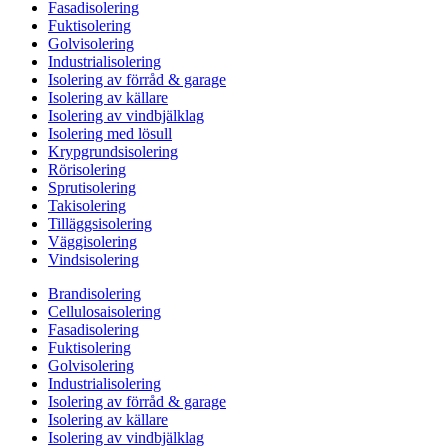
Fasadisolering
Fuktisolering
Golvisolering
Industrialisolering
Isolering av förråd & garage
Isolering av källare
Isolering av vindbjälklag
Isolering med lösull
Krypgrundsisolering
Rörisolering
Sprutisolering
Takisolering
Tilläggsisolering
Väggisolering
Vindsisolering
Brandisolering
Cellulosaisolering
Fasadisolering
Fuktisolering
Golvisolering
Industrialisolering
Isolering av förråd & garage
Isolering av källare
Isolering av vindbjälklag