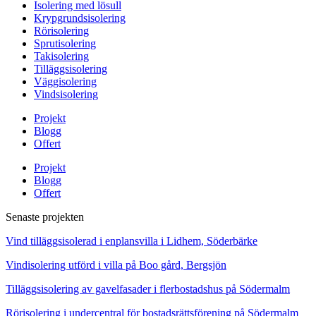
Isolering med lösull
Krypgrundsisolering
Rörisolering
Sprutisolering
Takisolering
Tilläggsisolering
Väggisolering
Vindsisolering
Projekt
Blogg
Offert
Projekt
Blogg
Offert
Senaste projekten
Vind tilläggsisolerad i enplansvilla i Lidhem, Söderbärke
Vindisolering utförd i villa på Boo gård, Bergsjön
Tilläggsisolering av gavelfasader i flerbostadshus på Södermalm
Rörisolering i undercentral för bostadsrättsförening på Södermalm