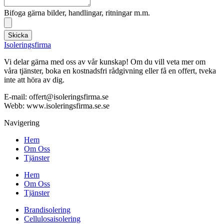
Bifoga gärna bilder, handlingar, ritningar m.m.
Skicka
Isoleringsfirma
Vi delar gärna med oss av vår kunskap! Om du vill veta mer om
våra tjänster, boka en kostnadsfri rådgivning eller få en offert, tveka
inte att höra av dig.
E-mail:
offert@isoleringsfirma.se
Webb: www.
isoleringsfirma.se
.se
Navigering
Hem
Om Oss
Tjänster
Hem
Om Oss
Tjänster
Brandisolering
Cellulosaisolering