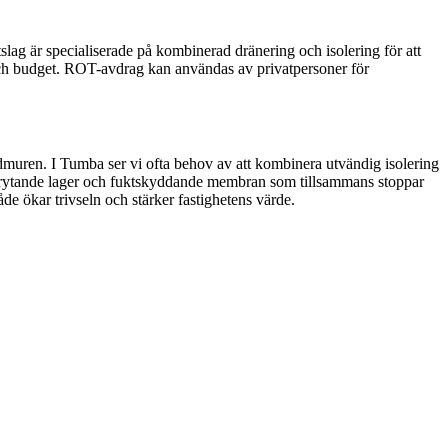
etslag är specialiserade på kombinerad dränering och isolering för att
 och budget. ROT-avdrag kan användas av privatpersoner för
ndmuren. I Tumba ser vi ofta behov av att kombinera utvändig isolering
rbrytande lager och fuktskyddande membran som tillsammans stoppar
e ökar trivseln och stärker fastighetens värde.