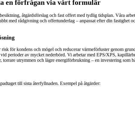
a en förfrågan via vårt formulär
: besiktning, åtgärdsförslag och fast offert med tydlig tidsplan. Våra arb
nabbt med rådgivning och offertunderlag – anpassat efter din fastighet
lösning
skar risk för kondens och mögel och reducerar värmeförluster genom gru
en vid perioder av mycket nederbörd. Vi arbetar med EPS/XPS, kapillä
r, torrare utrymmen och lägre energiförbrukning – en investering som båd
spadtaget till sista återfyllnaden. Exempel på åtgärder: