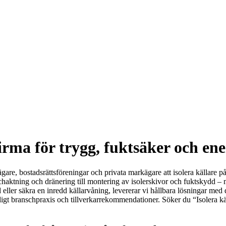
irma för trygg, fuktsäker och en
gare, bostadsrättsföreningar och privata markägare att isolera källare p
schaktning och dränering till montering av isolerskivor och fuktskydd 
 eller säkra en inredd källarvåning, levererar vi hållbara lösningar me
igt branschpraxis och tillverkarrekommendationer. Söker du “Isolera käll