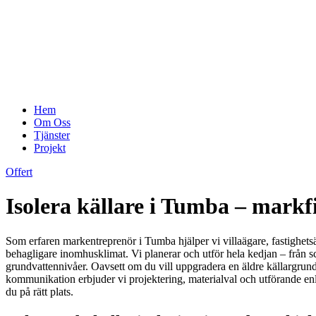
Hem
Om Oss
Tjänster
Projekt
Offert
Isolera källare i Tumba – markf
Som erfaren markentreprenör i Tumba hjälper vi villaägare, fastighetsä
behagligare inomhusklimat. Vi planerar och utför hela kedjan – från 
grundvattennivåer. Oavsett om du vill uppgradera en äldre källargrund
kommunikation erbjuder vi projektering, materialval och utförande enl
du på rätt plats.