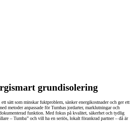
ergismart grundisolering
å ett sätt som minskar fuktproblem, sänker energikostnader och ger ett
– med metoder anpassade för Tumbas jordarter, marklutningar och
d dokumenterad funktion. Med fokus på kvalitet, säkerhet och tydlig
are – Tumba” och vill ha en seriös, lokalt förankrad partner – då är