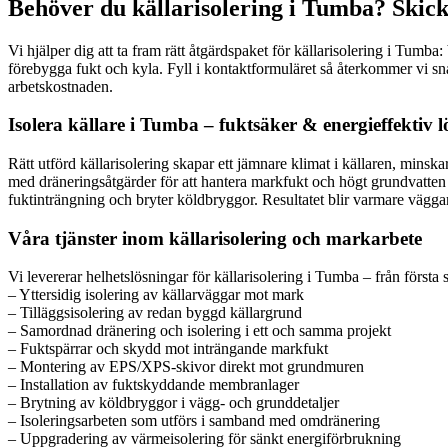
Behöver du källarisolering i Tumba? Skick
Vi hjälper dig att ta fram rätt åtgärdspaket för källarisolering i Tumba
förebygga fukt och kyla. Fyll i kontaktformuläret så återkommer vi s
arbetskostnaden.
Isolera källare i Tumba – fuktsäker & energieffektiv 
Rätt utförd källarisolering skapar ett jämnare klimat i källaren, min
med dräneringsåtgärder för att hantera markfukt och högt grundvatt
fuktinträngning och bryter köldbryggor. Resultatet blir varmare vägga
Våra tjänster inom källarisolering och markarbete
Vi levererar helhetslösningar för källarisolering i Tumba – från första 
– Yttersidig isolering av källarväggar mot mark
– Tilläggsisolering av redan byggd källargrund
– Samordnad dränering och isolering i ett och samma projekt
– Fuktspärrar och skydd mot inträngande markfukt
– Montering av EPS/XPS-skivor direkt mot grundmuren
– Installation av fuktskyddande membranlager
– Brytning av köldbryggor i vägg- och grunddetaljer
– Isoleringsarbeten som utförs i samband med omdränering
– Uppgradering av värmeisolering för sänkt energiförbrukning