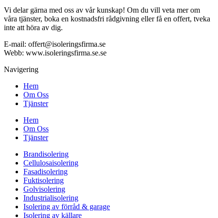
Vi delar gärna med oss av vår kunskap! Om du vill veta mer om
våra tjänster, boka en kostnadsfri rådgivning eller få en offert, tveka
inte att höra av dig.
E-mail:
offert@isoleringsfirma.se
Webb: www.
isoleringsfirma.se
.se
Navigering
Hem
Om Oss
Tjänster
Hem
Om Oss
Tjänster
Brandisolering
Cellulosaisolering
Fasadisolering
Fuktisolering
Golvisolering
Industrialisolering
Isolering av förråd & garage
Isolering av källare