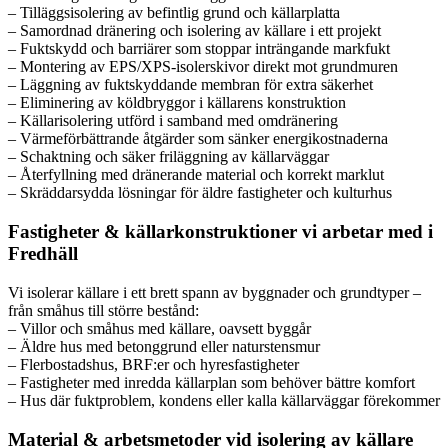
– Tilläggsisolering av befintlig grund och källarplatta
– Samordnad dränering och isolering av källare i ett projekt
– Fuktskydd och barriärer som stoppar inträngande markfukt
– Montering av EPS/XPS-isolerskivor direkt mot grundmuren
– Läggning av fuktskyddande membran för extra säkerhet
– Eliminering av köldbryggor i källarens konstruktion
– Källarisolering utförd i samband med omdränering
– Värmeförbättrande åtgärder som sänker energikostnaderna
– Schaktning och säker friläggning av källarväggar
– Återfyllning med dränerande material och korrekt marklut
– Skräddarsydda lösningar för äldre fastigheter och kulturhus
Fastigheter & källarkonstruktioner vi arbetar med i
Fredhäll
Vi isolerar källare i ett brett spann av byggnader och grundtyper –
från småhus till större bestånd:
– Villor och småhus med källare, oavsett byggår
– Äldre hus med betonggrund eller naturstensmur
– Flerbostadshus, BRF:er och hyresfastigheter
– Fastigheter med inredda källarplan som behöver bättre komfort
– Hus där fuktproblem, kondens eller kalla källarväggar förekommer
Material & arbetsmetoder vid isolering av källare