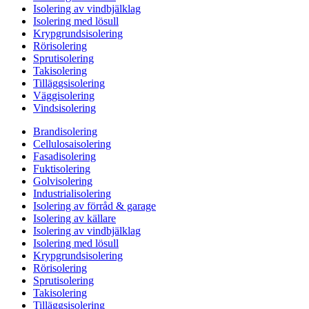
Isolering av vindbjälklag
Isolering med lösull
Krypgrundsisolering
Rörisolering
Sprutisolering
Takisolering
Tilläggsisolering
Väggisolering
Vindsisolering
Brandisolering
Cellulosaisolering
Fasadisolering
Fuktisolering
Golvisolering
Industrialisolering
Isolering av förråd & garage
Isolering av källare
Isolering av vindbjälklag
Isolering med lösull
Krypgrundsisolering
Rörisolering
Sprutisolering
Takisolering
Tilläggsisolering