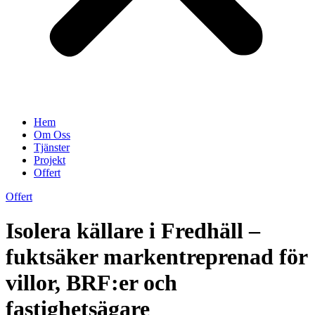
Hem
Om Oss
Tjänster
Projekt
Offert
Offert
Isolera källare i Fredhäll –
fuktsäker markentreprenad för
villor, BRF:er och
fastighetsägare