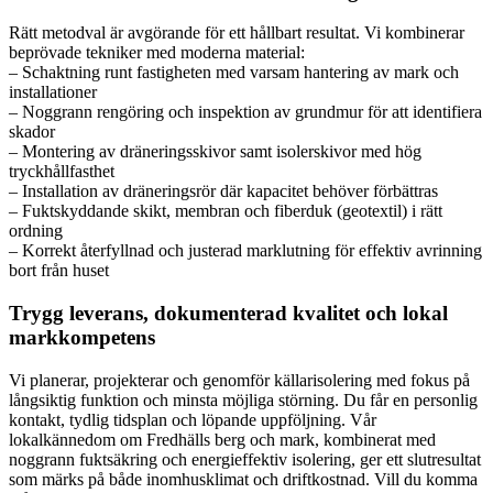
Rätt metodval är avgörande för ett hållbart resultat. Vi kombinerar
beprövade tekniker med moderna material:
– Schaktning runt fastigheten med varsam hantering av mark och
installationer
– Noggrann rengöring och inspektion av grundmur för att identifiera
skador
– Montering av dräneringsskivor samt isolerskivor med hög
tryckhållfasthet
– Installation av dräneringsrör där kapacitet behöver förbättras
– Fuktskyddande skikt, membran och fiberduk (geotextil) i rätt
ordning
– Korrekt återfyllnad och justerad marklutning för effektiv avrinning
bort från huset
Trygg leverans, dokumenterad kvalitet och lokal
markkompetens
Vi planerar, projekterar och genomför källarisolering med fokus på
långsiktig funktion och minsta möjliga störning. Du får en personlig
kontakt, tydlig tidsplan och löpande uppföljning. Vår
lokalkännedom om Fredhälls berg och mark, kombinerat med
noggrann fuktsäkring och energieffektiv isolering, ger ett slutresultat
som märks på både inomhusklimat och driftkostnad. Vill du komma