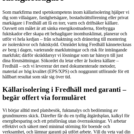
Som markfirma med spetskompetens inom källarisolering hjälper vi
dig som villaägare, fastighetsägare, bostadsrättsförening eller privat
markägare i Fredhäll att få en torr, varm och driftsäker källare.
Oavsett om målet är att sänka energikostnaderna, förebygga
fuktskador eller skapa ett behagligare inomhusklimat, planerar och
utför vi hela kedjan – från schaktning och dränering till montering
av isolerskivor och fuktskydd. Området kring Fredhäll kännetecknas
av berg i dagen, varierande marklutningar och risk för inträngande
markfukt; därför skräddarsyr vi lösningar som tar hänsyn till just
dina förutsättningar. Sökordet du letar efter är Isolera källare –
Fredhäll – och vi levererar det med dokumenterade metoder,
material av hög kvalitet (EPS/XPS) och noggrannt utförande för ett
hållbart resultat som står sig över tid.
Källarisolering i Fredhäll med garanti –
begär offert via formuläret
Vi börjar alltid med platsbesök, fuktanalys och bedömning av
grundmurens skick. Därefter får du en tydlig åtgärdsplan, kalkyl för
energibesparing och ett prisförslag utan överraskningar. Vi arbetar
effektivt och säkert med minimal störning för boende och
verksamhet, och lämnar garanti på utfört arbete. Vill du veta vad din