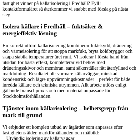
fastighet vinner på källarisolering i Fredhäll? Fyll i
kontaktformuläret så återkommer vi snabbt med förslag på nästa
steg.
Isolera källare i Fredhäll – fuktsäker &
energieffektiv lösning
En korrekt utförd källarisolering kombinerar fuktskydd, dränering
och värmeisolering för att stoppa markfukt, bryta köldbryggor och
skapa stabila temperaturer året runt. Vi isolerar i första hand från
utsidan för bästa effekt, kompletterar vid behov med
dräneringsskivor och membran, samt säkerställer rätt återfyllnad och
marklutning. Resultatet blir varmare källarväggar, minskad
kondensrisk och lägre uppvärmningskostnader – perfekt för både
inredda källare och tekniska utrymmen. Allt arbete utförs enligt
gällande branschpraxis och med material anpassade för
Stockholmsförhållanden.
Tjänster inom källarisolering – helhetsgrepp från
mark till grund
Vi erbjuder ett komplett utbud av åtgärder som anpassas efter
fastighetens ålder, markförhållanden och målbild:
– Utvändig isolering av källarväggar