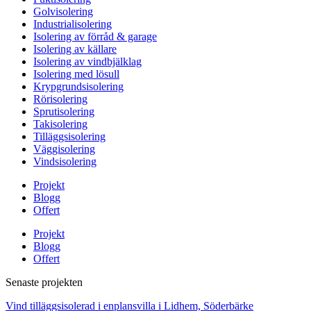
Golvisolering
Industrialisolering
Isolering av förråd & garage
Isolering av källare
Isolering av vindbjälklag
Isolering med lösull
Krypgrundsisolering
Rörisolering
Sprutisolering
Takisolering
Tilläggsisolering
Väggisolering
Vindsisolering
Projekt
Blogg
Offert
Projekt
Blogg
Offert
Senaste projekten
Vind tilläggsisolerad i enplansvilla i Lidhem, Söderbärke