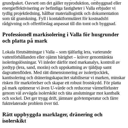
grundpaket. Oavsett om det gäller nyproduktion, ombyggnad eller
energieffektivisering av befintliga fastigheter i Valla erbjuder vi
tydlig projektledning, hållbar materiallogistik och dokumentation
som tål granskning. Fyll i kontaktformuläret för kostnadsfri
rådgivning och offertförslag anpassat till din tomt och byggnad.
Professionell markisolering i Valla för husgrunder
och platta på mark
Lokala förutsättningar i Valla – som tjälfarlig lera, varierande
vattenförhållanden eller ojämn bärighet – kräver genomtänkta
isoleringslösningar. Vi inleder därför med markanalys, kontroll av
jordtyp (lera, sand, morän) och uppskattning av tjäldjup samt
dagvattenflöden. Med rätt dimensionering av isolertjocklek,
kantisolering och dräneringskapacitet stabiliserar vi marken, minskar
risken för markrörelser och skapar ett robust frostskydd. För platta
på mark optimerar vi även U-värde och reducerar värmeförluster
genom väl avvägda isolerskikt och täta anslutningar mot kantbalk
och sockel. Det ger trygg drift, jämnare golvtemperatur och färre
fuktrelaterade problem över tid.
Rätt uppbyggda marklager, dränering och
isolerskikt