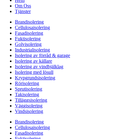
Hem
Om Oss
Tjänster
Brandisolering
Cellulosaisolering
Fasadisolering
Fuktisolering
Golvisolering
Industrialisolering
Isolering av förråd & garage
Isolering av källare
Isolering av vindbjälklag
Isolering med lösull
Krypgrundsisolering
Rörisolering
Sprutisolering
Takisolering
Tilläggsisolering
Väggisolering
Vindsisolering
Brandisolering
Cellulosaisolering
Fasadisolering
Fuktisolering