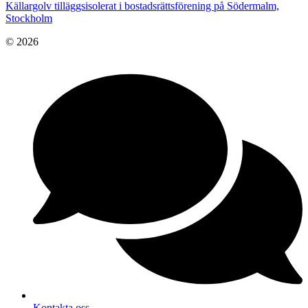
Källargolv tilläggsisolerat i bostadsrättsförening på Södermalm,
Stockholm
© 2026
Kontakta oss