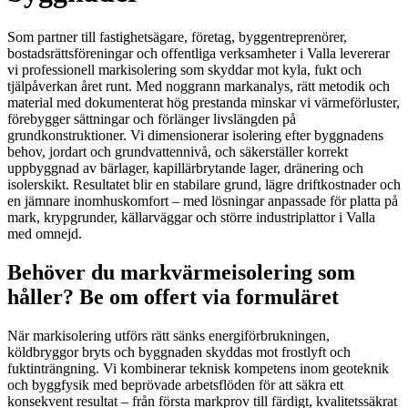
Som partner till fastighetsägare, företag, byggentreprenörer,
bostadsrättsföreningar och offentliga verksamheter i Valla levererar
vi professionell markisolering som skyddar mot kyla, fukt och
tjälpåverkan året runt. Med noggrann markanalys, rätt metodik och
material med dokumenterat hög prestanda minskar vi värmeförluster,
förebygger sättningar och förlänger livslängden på
grundkonstruktioner. Vi dimensionerar isolering efter byggnadens
behov, jordart och grundvattennivå, och säkerställer korrekt
uppbyggnad av bärlager, kapillärbrytande lager, dränering och
isolerskikt. Resultatet blir en stabilare grund, lägre driftkostnader och
en jämnare inomhuskomfort – med lösningar anpassade för platta på
mark, krypgrunder, källarväggar och större industriplattor i Valla
med omnejd.
Behöver du markvärmeisolering som
håller? Be om offert via formuläret
När markisolering utförs rätt sänks energiförbrukningen,
köldbryggor bryts och byggnaden skyddas mot frostlyft och
fuktinträngning. Vi kombinerar teknisk kompetens inom geoteknik
och byggfysik med beprövade arbetsflöden för att säkra ett
konsekvent resultat – från första markprov till färdigt, kvalitetssäkrat