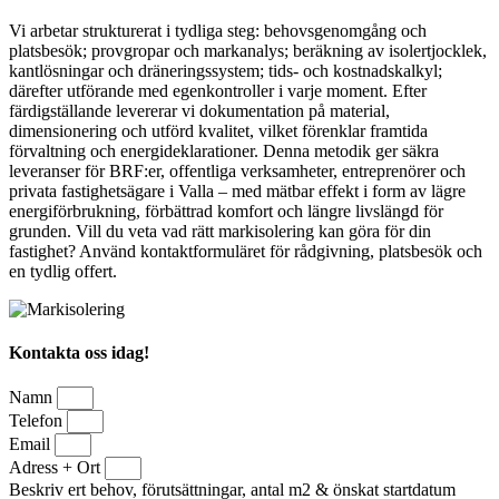
Vi arbetar strukturerat i tydliga steg: behovsgenomgång och
platsbesök; provgropar och markanalys; beräkning av isolertjocklek,
kantlösningar och dräneringssystem; tids- och kostnadskalkyl;
därefter utförande med egenkontroller i varje moment. Efter
färdigställande levererar vi dokumentation på material,
dimensionering och utförd kvalitet, vilket förenklar framtida
förvaltning och energideklarationer. Denna metodik ger säkra
leveranser för BRF:er, offentliga verksamheter, entreprenörer och
privata fastighetsägare i Valla – med mätbar effekt i form av lägre
energiförbrukning, förbättrad komfort och längre livslängd för
grunden. Vill du veta vad rätt markisolering kan göra för din
fastighet? Använd kontaktformuläret för rådgivning, platsbesök och
en tydlig offert.
Kontakta oss idag!
Namn
Telefon
Email
Adress + Ort
Beskriv ert behov, förutsättningar, antal m2 & önskat startdatum