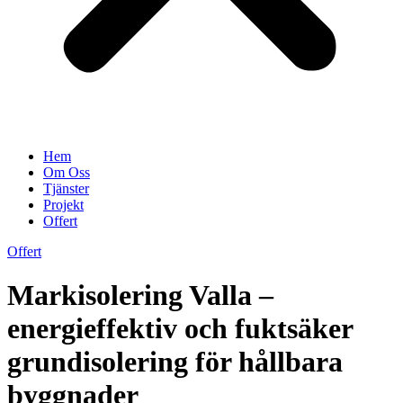
Hem
Om Oss
Tjänster
Projekt
Offert
Offert
Markisolering Valla –
energieffektiv och fuktsäker
grundisolering för hållbara
byggnader