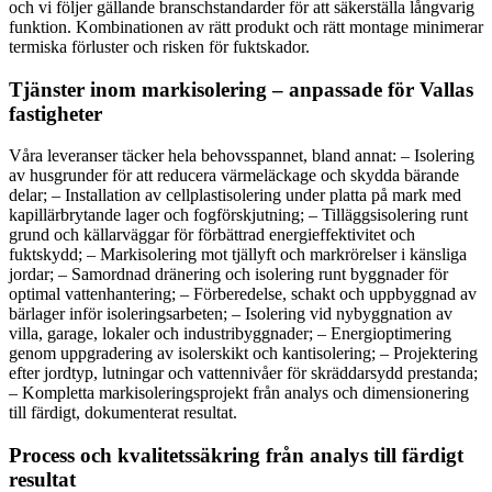
och vi följer gällande branschstandarder för att säkerställa långvarig
funktion. Kombinationen av rätt produkt och rätt montage minimerar
termiska förluster och risken för fuktskador.
Tjänster inom markisolering – anpassade för Vallas
fastigheter
Våra leveranser täcker hela behovsspannet, bland annat: – Isolering
av husgrunder för att reducera värmeläckage och skydda bärande
delar; – Installation av cellplastisolering under platta på mark med
kapillärbrytande lager och fogförskjutning; – Tilläggsisolering runt
grund och källarväggar för förbättrad energieffektivitet och
fuktskydd; – Markisolering mot tjällyft och markrörelser i känsliga
jordar; – Samordnad dränering och isolering runt byggnader för
optimal vattenhantering; – Förberedelse, schakt och uppbyggnad av
bärlager inför isoleringsarbeten; – Isolering vid nybyggnation av
villa, garage, lokaler och industribyggnader; – Energioptimering
genom uppgradering av isolerskikt och kantisolering; – Projektering
efter jordtyp, lutningar och vattennivåer för skräddarsydd prestanda;
– Kompletta markisoleringsprojekt från analys och dimensionering
till färdigt, dokumenterat resultat.
Process och kvalitetssäkring från analys till färdigt
resultat