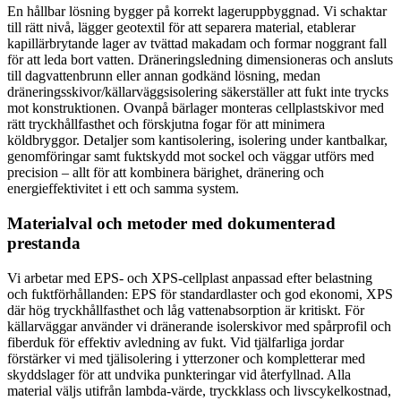
En hållbar lösning bygger på korrekt lageruppbyggnad. Vi schaktar
till rätt nivå, lägger geotextil för att separera material, etablerar
kapillärbrytande lager av tvättad makadam och formar noggrant fall
för att leda bort vatten. Dräneringsledning dimensioneras och ansluts
till dagvattenbrunn eller annan godkänd lösning, medan
dräneringsskivor/källarväggsisolering säkerställer att fukt inte trycks
mot konstruktionen. Ovanpå bärlager monteras cellplastskivor med
rätt tryckhållfasthet och förskjutna fogar för att minimera
köldbryggor. Detaljer som kantisolering, isolering under kantbalkar,
genomföringar samt fuktskydd mot sockel och väggar utförs med
precision – allt för att kombinera bärighet, dränering och
energieffektivitet i ett och samma system.
Materialval och metoder med dokumenterad
prestanda
Vi arbetar med EPS- och XPS-cellplast anpassad efter belastning
och fuktförhållanden: EPS för standardlaster och god ekonomi, XPS
där hög tryckhållfasthet och låg vattenabsorption är kritiskt. För
källarväggar använder vi dränerande isolerskivor med spårprofil och
fiberduk för effektiv avledning av fukt. Vid tjälfarliga jordar
förstärker vi med tjälisolering i ytterzoner och kompletterar med
skyddslager för att undvika punkteringar vid återfyllnad. Alla
material väljs utifrån lambda-värde, tryckklass och livscykelkostnad,