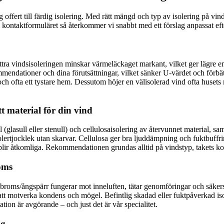
offert till färdig isolering. Med rätt mängd och typ av isolering på vin
 kontaktformuläret så återkommer vi snabbt med ett förslag anpassat eft
ättra vindsisoleringen minskar värmeläckaget markant, vilket ger lägre e
ndationer och dina förutsättningar, vilket sänker U-värdet och förbätt
h ofta ett tystare hem. Dessutom höjer en välisolerad vind ofta husets m
ätt material för din vind
(glasull eller stenull) och cellulosaisolering av återvunnet material, samt
olertjocklek utan skarvar. Cellulosa ger bra ljuddämpning och fuktbuffri
rblir åtkomliga. Rekommendationen grundas alltid på vindstyp, takets k
oms
broms/ångspärr fungerar mot inneluften, tätar genomföringar och säkerstäl
 att motverka kondens och mögel. Befintlig skadad eller fuktpåverkad iso
ation är avgörande – och just det är vår specialitet.
ng