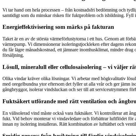
Vi tar hand om hela processen – från kostnadsfri bedömning och tydlig 
samtidigt som du minskar risken för fuktproblem och isbildning. Fyll i
Energieffektivisering som märks på fakturan
Taket är en av de största värmeförlustytorna i ett hus. Genom att förb
värmepump. Vi dimensionerar isoleringstjockleken efter dagens rekomme
du får lägre månadskostnad, ett jämnare inomhusklimat, mindre drag oc
försäljning.
Lösull, mineralull eller cellulosaisolering – vi väljer r
Olika vindar kräver olika lösningar. Vi arbetar med högkvalitativ lösull 
med oregelbundna ytor eftersom det fyller ut alla vrår och ger jämn is
gångbryggor, isolerar vindsluckan och ser till att serviceutrymmen fö
Fuktsäkert utförande med rätt ventilation och ångbr
En välisolerad vind måste också vara fuktsäker. Vi kontrollerar att ång
fukt. Vid behov monterar vi vindavledare och förbättrar luftflödet för
innan ny isolering installeras. Rätt kombination av lufttäthet och ventil
Smidig process från besiktning till färdig vindsisoleri