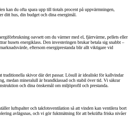
den kan du ofta spara upp till tiotals procent på uppvärmningen,
er ditt hus, din budget och dina energimål.
nergiförbrukning oavsett om du värmer med el, fjärrvärme, pellets eller
rar husets energiklass. Den investeringen brukar betala sig snabbt –
arknadsvärde, eftersom energiprestanda blir allt viktigare vid
 traditionella skivor där det passar. Lösull är idealiskt för kallvindar
ng, medan mineralull är brandklassad och stabil över tid. Vi säkrar
onstruktion och dina önskemål om miljöprofil och prestanda.
ler luftspalter och takfotsventilation så att vinden kan ventilera bort
lering avlägsnas, och vi gör fuktmätning för att bekräfta friska nivåer