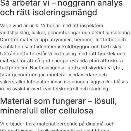
Så arbetar vi – noggrann analys
och rätt isoleringsmängd
Varje vind är unik. Vi börjar med att inspektera
vindsbjälklag, luckor, genomföringar och befintlig isolering.
Därefter mäter vi upp utrymmen, bedömer lufttäthet och
ventilation samt identifierar köldbryggor och fuktrisker.
Utifrån detta föreslår vi en lösning med rätt tjocklek och
material för att nå god energiprestanda utan att riskera
fuktproblem. När lösningen är godkänd skyddar vi ytor,
tätar genomföringar, monterar vindavledare och
säkerställer luftspalter innan isoleringen läggs eller blåses
in. Vi avslutar med kvalitetskontroll och städning.
Material som fungerar – lösull,
mineralull eller cellulosa
Vi erbjuder flera material beroende på dina mål och
förutsättningar. Lösullsisolering är ett snabbt och