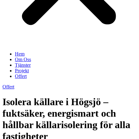
Hem
Om Oss
Tjänster
Projekt
Offert
Offert
Isolera källare i Högsjö –
fuktsäker, energismart och
hållbar källarisolering för alla
fastigheter