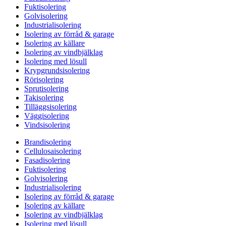
Fuktisolering
Golvisolering
Industrialisolering
Isolering av förråd & garage
Isolering av källare
Isolering av vindbjälklag
Isolering med lösull
Krypgrundsisolering
Rörisolering
Sprutisolering
Takisolering
Tilläggsisolering
Väggisolering
Vindsisolering
Brandisolering
Cellulosaisolering
Fasadisolering
Fuktisolering
Golvisolering
Industrialisolering
Isolering av förråd & garage
Isolering av källare
Isolering av vindbjälklag
Isolering med lösull