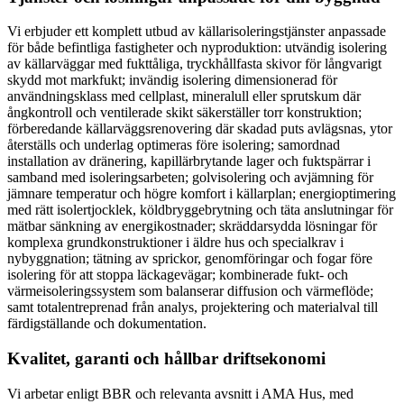
Vi erbjuder ett komplett utbud av källarisoleringstjänster anpassade
för både befintliga fastigheter och nyproduktion: utvändig isolering
av källarväggar med fukttåliga, tryckhållfasta skivor för långvarigt
skydd mot markfukt; invändig isolering dimensionerad för
användningsklass med cellplast, mineralull eller sprutskum där
ångkontroll och ventilerade skikt säkerställer torr konstruktion;
förberedande källarväggsrenovering där skadad puts avlägsnas, ytor
återställs och underlag optimeras före isolering; samordnad
installation av dränering, kapillärbrytande lager och fuktspärrar i
samband med isoleringsarbeten; golvisolering och avjämning för
jämnare temperatur och högre komfort i källarplan; energioptimering
med rätt isolertjocklek, köldbryggebrytning och täta anslutningar för
mätbar sänkning av energikostnader; skräddarsydda lösningar för
komplexa grundkonstruktioner i äldre hus och specialkrav i
nybyggnation; tätning av sprickor, genomföringar och fogar före
isolering för att stoppa läckagevägar; kombinerade fukt- och
värmeisoleringssystem som balanserar diffusion och värmeflöde;
samt totalentreprenad från analys, projektering och materialval till
färdigställande och dokumentation.
Kvalitet, garanti och hållbar driftsekonomi
Vi arbetar enligt BBR och relevanta avsnitt i AMA Hus, med