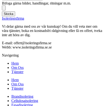
Bifoga gärna bilder, handlingar, ritningar m.m.
Skicka
Isoleringsfirma
Vi delar gärna med oss av vår kunskap! Om du vill veta mer om
våra tjänster, boka en kostnadsfri rådgivning eller få en offert, tveka
inte att höra av dig.
E-mail:
offert@isoleringsfirma.se
Webb: www.
isoleringsfirma.se
.se
Navigering
Hem
Om Oss
Tjänster
Hem
Om Oss
Tjänster
Brandisolering
Cellulosaisolering
Fasadisolering