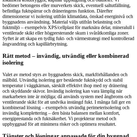
bedömer betongens eller murverkets skick, eventuell saltutfällning,
befintliga fuktspärrar och dräneringens funktion. Därefter
dimensionerar vi isolering utifrån klimatdata, önskad energinivå och
byggnadens användning. Material väljs utifrån belastning och
fuktmiljö – exempelvis XPS/cellplast för marknära delar, mineralull i
ventilerade skikt eller högpresterande skum i svåråtkomliga zoner.
Syftet är att skapa en tydlig fukt- och värmestrategi med kontrollerad
ångvandring och kapillärbrytning.
Rätt metod – invändig, utvändig eller kombinerad
isolering
Valet av metod styrs av byggnadens skick, markförhållanden och
målbild. Utvändig isolering ger bestående fuktskydd och stabil
temperatur i väggkärnan, särskilt effektivt ihop med ny dränering
och skyddande skivor. Invändig isolering kan vara lämplig när
markarbeten inte är möjliga; då används system med ångbroms och
ventilerande skikt för att undvika instängd fukt. I många fall ger en
kombinerad lösning – exempelvis utvändig perimeterisolering och
invändig komplettering – den bästa balansen mellan komfort,
energiprestanda och fuktsäkerhet. Vi projekterar metod och
uppbyggnad för att minimera risker och optimera resultatet.
Tjänster och lösningar anpassade för din byggnad