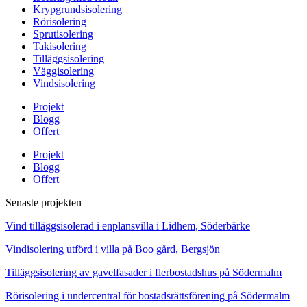
Krypgrundsisolering
Rörisolering
Sprutisolering
Takisolering
Tilläggsisolering
Väggisolering
Vindsisolering
Projekt
Blogg
Offert
Projekt
Blogg
Offert
Senaste projekten
Vind tilläggsisolerad i enplansvilla i Lidhem, Söderbärke
Vindisolering utförd i villa på Boo gård, Bergsjön
Tilläggsisolering av gavelfasader i flerbostadshus på Södermalm
Rörisolering i undercentral för bostadsrättsförening på Södermalm