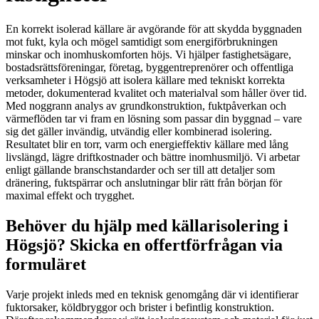
En korrekt isolerad källare är avgörande för att skydda byggnaden
mot fukt, kyla och mögel samtidigt som energiförbrukningen
minskar och inomhuskomforten höjs. Vi hjälper fastighetsägare,
bostadsrättsföreningar, företag, byggentreprenörer och offentliga
verksamheter i Högsjö att isolera källare med tekniskt korrekta
metoder, dokumenterad kvalitet och materialval som håller över tid.
Med noggrann analys av grundkonstruktion, fuktpåverkan och
värmeflöden tar vi fram en lösning som passar din byggnad – vare
sig det gäller invändig, utvändig eller kombinerad isolering.
Resultatet blir en torr, varm och energieffektiv källare med lång
livslängd, lägre driftkostnader och bättre inomhusmiljö. Vi arbetar
enligt gällande branschstandarder och ser till att detaljer som
dränering, fuktspärrar och anslutningar blir rätt från början för
maximal effekt och trygghet.
Behöver du hjälp med källarisolering i
Högsjö? Skicka en offertförfrågan via
formuläret
Varje projekt inleds med en teknisk genomgång där vi identifierar
fuktorsaker, köldbryggor och brister i befintlig konstruktion.