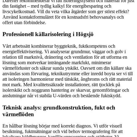
Därefter rekommenderar vi rätt isoleringssystem och material för just
din fastighet – med tydlig kalkyl för energibesparing och
livscykelkostnad. Vill du veta vilka åtgärder som ger störst effekt?
Använd kontaktformuläret för en kostnadsfri behovsanalys och
offert utan förbindelse.
Professionell källarisolering i Högsjö
Vårt arbetssätt kombinerar byggteknik, fuktkompetens och
energieffektivisering. Vi analyserar grundmur, väggar och golv i
relation till marknivå, dränering och ventilation för att utforma en
lösning som motverkar inträngande markfukt, minimerar
värmeförluster och säkrar sunda ytskikt. Oavsett om din källare ska
användas som förvaring, teknikutrymme eller inredd boyta ser vi till
att isoleringen harmonierar med tätskikt, ångbroms och rätt material
mot mark. Med kvalitetssäkrade installationer, rätt tjocklek på
isolerskikt och noggrann hantering av skarvar, genomföringar och
anslutningar når vi stabila U-värden och bestående fuktskydd.
Teknisk analys: grundkonstruktion, fukt och
värmeflöden
En hållbar lösning börjar med korrekt diagnos. Vi utför visuell
besiktning, fuktmätningar och vid behov termografering för att
lokalisera köldbryggor, kapillär uppsugning och otätheter. Vi