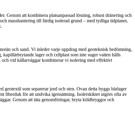
under. Genom att kombinera platsanpassad lösning, robust dränering och
ch masshantering till färdig isolerad grund – med tydliga tidplaner,
t.
a, morän och sand. Vi inleder varje uppdrag med geoteknisk bedömning,
 kapillärbrytande lager och cellplast som inte suger vatten hålls
, och vid källarväggar kombinerar vi isolering med effektivt
med geotextil som separerar jord och sten. Ovan detta byggs bärlager
 fiberduk för att undvika igensättning. Isolerskiktet utgörs ofta av
h väggar. Genom att täta genomföringar, bryta köldbryggor och