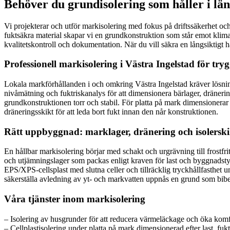
Behöver du grundisolering som håller i lä
Vi projekterar och utför markisolering med fokus på driftssäkerhet och
fuktsäkra material skapar vi en grundkonstruktion som står emot klimat
kvalitetskontroll och dokumentation. När du vill säkra en långsiktigt håll
Professionell markisolering i Västra Ingelstad för tr
Lokala markförhållanden i och omkring Västra Ingelstad kräver lösnin
nivåmätning och fuktriskanalys för att dimensionera bärlager, dränering
grundkonstruktionen torr och stabil. För platta på mark dimensionerar
dräneringsskikt för att leda bort fukt innan den når konstruktionen.
Rätt uppbyggnad: marklager, dränering och isolerski
En hållbar markisolering börjar med schakt och urgrävning till frostfr
och utjämningslager som packas enligt kraven för last och byggnadstyp.
EPS/XPS-cellsplast med slutna celler och tillräcklig tryckhållfasthet 
säkerställa avledning av yt- och markvatten uppnås en grund som bibeh
Våra tjänster inom markisolering
– Isolering av husgrunder för att reducera värmeläckage och öka ko
– Cellplastisolering under platta på mark dimensionerad efter last, fukt