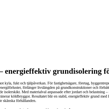
 energieffektiv grundisolering fö
 kyla, fukt och tjälpåverkan. För fastighetsägare, företag, byggentrepr
nergiförluster, förlänger livslängden på grundkonstruktioner och förbä
 isolerskikt. Med materialval anpassade efter jordart och belastning – o
iminerar köldbryggor. Resultatet blir en stabil, energieffektiv grund me
ör skånska förhållanden.