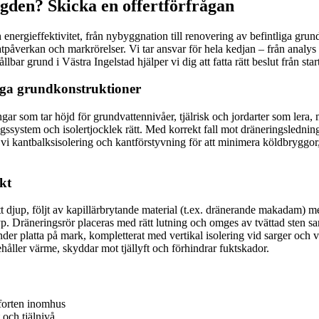
ngden? Skicka en offertförfrågan
 energieffektivitet, från nybyggnation till renovering av befintliga gr
påverkan och markrörelser. Vi tar ansvar för hela kedjan – från analys o
bar grund i Västra Ingelstad hjälper vi dig att fatta rätt beslut från star
ygga grundkonstruktioner
gar som tar höjd för grundvattennivåer, tjälrisk och jordarter som ler
ssystem och isolertjocklek rätt. Med korrekt fall mot dräneringsledning,
 vi kantbalksisolering och kantförstyvning för att minimera köldbryggor
kt
itt djup, följt av kapillärbrytande material (t.ex. dränerande makadam) 
 Dräneringsrör placeras med rätt lutning och omges av tvättad sten samt
under platta på mark, kompletterat med vertikal isolering vid sarger oc
åller värme, skyddar mot tjällyft och förhindrar fuktskador.
mforten inomhus
 och tjälnivå