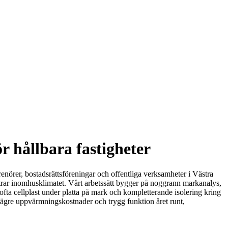
r hållbara fastigheter
enörer, bostadsrättsföreningar och offentliga verksamheter i Västra
ttrar inomhusklimatet. Vårt arbetssätt bygger på noggrann markanalys,
fta cellplast under platta på mark och kompletterande isolering kring
d lägre uppvärmningskostnader och trygg funktion året runt,