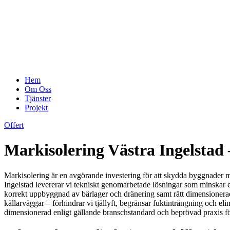
Hem
Om Oss
Tjänster
Projekt
Offert
Markisolering Västra Ingelstad –
Markisolering är en avgörande investering för att skydda byggnader mot
Ingelstad levererar vi tekniskt genomarbetade lösningar som minskar e
korrekt uppbyggnad av bärlager och dränering samt rätt dimensionerade
källarväggar – förhindrar vi tjällyft, begränsar fuktinträngning och el
dimensionerad enligt gällande branschstandard och beprövad praxis f