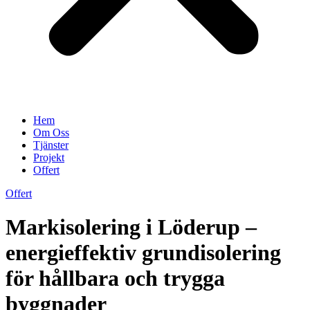
Hem
Om Oss
Tjänster
Projekt
Offert
Offert
Markisolering i Löderup –
energieffektiv grundisolering
för hållbara och trygga
byggnader