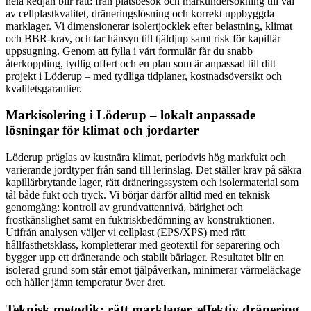
hela kedjan blir rätt: från platsbesök och markundersökning till val
av cellplastkvalitet, dräneringslösning och korrekt uppbyggda
marklager. Vi dimensionerar isolertjocklek efter belastning, klimat
och BBR-krav, och tar hänsyn till tjäldjup samt risk för kapillär
uppsugning. Genom att fylla i vårt formulär får du snabb
återkoppling, tydlig offert och en plan som är anpassad till ditt
projekt i Löderup – med tydliga tidplaner, kostnadsöversikt och
kvalitetsgarantier.
Markisolering i Löderup – lokalt anpassade
lösningar för klimat och jordarter
Löderup präglas av kustnära klimat, periodvis hög markfukt och
varierande jordtyper från sand till lerinslag. Det ställer krav på säkra
kapillärbrytande lager, rätt dräneringssystem och isolermaterial som
tål både fukt och tryck. Vi börjar därför alltid med en teknisk
genomgång: kontroll av grundvattennivå, bärighet och
frostkänslighet samt en fuktriskbedömning av konstruktionen.
Utifrån analysen väljer vi cellplast (EPS/XPS) med rätt
hållfasthetsklass, kompletterar med geotextil för separering och
bygger upp ett dränerande och stabilt bärlager. Resultatet blir en
isolerad grund som står emot tjälpåverkan, minimerar värmeläckage
och håller jämn temperatur över året.
Teknisk metodik: rätt marklager, effektiv dränering