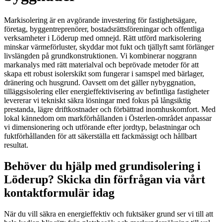
Markisolering är en avgörande investering för fastighetsägare,
företag, byggentreprenörer, bostadsrättsföreningar och offentliga
verksamheter i Löderup med omnejd. Rätt utförd markisolering
minskar värmeförluster, skyddar mot fukt och tjällyft samt förlänger
livslängden på grundkonstruktionen. Vi kombinerar noggrann
markanalys med rätt materialval och beprövade metoder för att
skapa ett robust isolerskikt som fungerar i samspel med bärlager,
dränering och husgrund. Oavsett om det gäller nybyggnation,
tilläggsisolering eller energieffektivisering av befintliga fastigheter
levererar vi tekniskt säkra lösningar med fokus på långsiktig
prestanda, lägre driftkostnader och förbättrad inomhuskomfort. Med
lokal kännedom om markförhållanden i Österlen-området anpassar
vi dimensionering och utförande efter jordtyp, belastningar och
fuktförhållanden för att säkerställa ett fackmässigt och hållbart
resultat.
Behöver du hjälp med grundisolering i
Löderup? Skicka din förfrågan via vårt
kontaktformulär idag
När du vill säkra en energieffektiv och fuktsäker grund ser vi till att