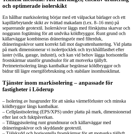
och optimerade isolerskikt
En hållbar markisolering börjar med ett välpackat bärlager och ett
kapillärbrytande skikt av tvättad makadam (t.ex. 8–16 mm) på
separerande geotextil. Isolerskivor läggs med förskjutna skarvar och
noggrann fogtätning för att undvika köldbryggor. Runt grund och
källarväggar kombineras dräneringsrör med filterduk,
dräneringsskivor samt korrekt fall mot dagvattenhantering. Vid platta
på mark dimensionerar vi isolertjocklek och tryckhållfasthet efter
laster (villa, garage, industri), och kan vid behov lägga horisontella
frostskärmar utanför grundsulor för att motverka tjällyft.
Perimeterisolering längs kantbalkar begränsar köldbryggor och
bidrar till lägre energiförbrukning och stabilare inomhusklimat.
Tjänster inom markisolering – anpassade för
fastigheter i Löderup
– Isolering av husgrunder för att sänka värmeförluster och minska
köldbryggor längs kantbalkar.
– Cellplastisolering (EPS/XPS) under platta på mark, dimensionerad
efter last och fuktpåverkan.
– Tilläggsisolering runt grundmurar och källarväggar med
dräneringsskivor och skyddande geotextil.
– Tjälskydd och horisontella frostskärmar för att motverka tjällyft