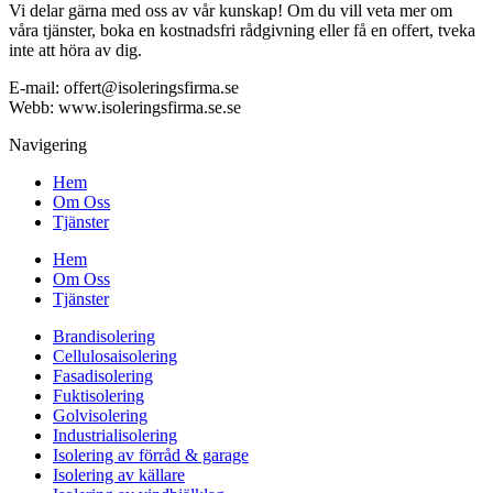
Vi delar gärna med oss av vår kunskap! Om du vill veta mer om
våra tjänster, boka en kostnadsfri rådgivning eller få en offert, tveka
inte att höra av dig.
E-mail:
offert@isoleringsfirma.se
Webb: www.
isoleringsfirma.se
.se
Navigering
Hem
Om Oss
Tjänster
Hem
Om Oss
Tjänster
Brandisolering
Cellulosaisolering
Fasadisolering
Fuktisolering
Golvisolering
Industrialisolering
Isolering av förråd & garage
Isolering av källare