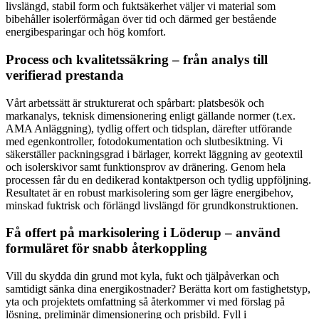
livslängd, stabil form och fuktsäkerhet väljer vi material som
bibehåller isolerförmågan över tid och därmed ger bestående
energibesparingar och hög komfort.
Process och kvalitetssäkring – från analys till
verifierad prestanda
Vårt arbetssätt är strukturerat och spårbart: platsbesök och
markanalys, teknisk dimensionering enligt gällande normer (t.ex.
AMA Anläggning), tydlig offert och tidsplan, därefter utförande
med egenkontroller, fotodokumentation och slutbesiktning. Vi
säkerställer packningsgrad i bärlager, korrekt läggning av geotextil
och isolerskivor samt funktionsprov av dränering. Genom hela
processen får du en dedikerad kontaktperson och tydlig uppföljning.
Resultatet är en robust markisolering som ger lägre energibehov,
minskad fuktrisk och förlängd livslängd för grundkonstruktionen.
Få offert på markisolering i Löderup – använd
formuläret för snabb återkoppling
Vill du skydda din grund mot kyla, fukt och tjälpåverkan och
samtidigt sänka dina energikostnader? Berätta kort om fastighetstyp,
yta och projektets omfattning så återkommer vi med förslag på
lösning, preliminär dimensionering och prisbild. Fyll i