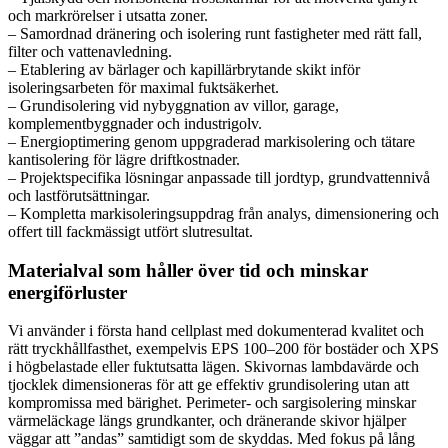
och markrörelser i utsatta zoner.
– Samordnad dränering och isolering runt fastigheter med rätt fall,
filter och vattenavledning.
– Etablering av bärlager och kapillärbrytande skikt inför
isoleringsarbeten för maximal fuktsäkerhet.
– Grundisolering vid nybyggnation av villor, garage,
komplementbyggnader och industrigolv.
– Energioptimering genom uppgraderad markisolering och tätare
kantisolering för lägre driftkostnader.
– Projektspecifika lösningar anpassade till jordtyp, grundvattennivå
och lastförutsättningar.
– Kompletta markisoleringsuppdrag från analys, dimensionering och
offert till fackmässigt utfört slutresultat.
Materialval som håller över tid och minskar
energiförluster
Vi använder i första hand cellplast med dokumenterad kvalitet och
rätt tryckhållfasthet, exempelvis EPS 100–200 för bostäder och XPS
i högbelastade eller fuktutsatta lägen. Skivornas lambdavärde och
tjocklek dimensioneras för att ge effektiv grundisolering utan att
kompromissa med bärighet. Perimeter- och sargisolering minskar
värmeläckage längs grundkanter, och dränerande skivor hjälper
väggar att ”andas” samtidigt som de skyddas. Med fokus på lång