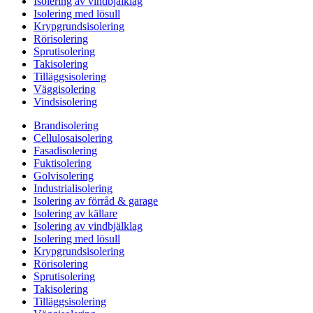
Isolering av vindbjälklag
Isolering med lösull
Krypgrundsisolering
Rörisolering
Sprutisolering
Takisolering
Tilläggsisolering
Väggisolering
Vindsisolering
Brandisolering
Cellulosaisolering
Fasadisolering
Fuktisolering
Golvisolering
Industrialisolering
Isolering av förråd & garage
Isolering av källare
Isolering av vindbjälklag
Isolering med lösull
Krypgrundsisolering
Rörisolering
Sprutisolering
Takisolering
Tilläggsisolering