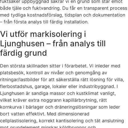
fuktsäker uppbyggnad säkrar vi en grund som står emot
både tjäle och fuktvandring. Du får en transparent process
med tydliga kostnadsförslag, tidsplan och dokumentation
– från första analys till färdig installation.
Vi utför markisolering i
Ljunghusen – från analys till
färdig grund
Den största skillnaden sitter i förarbetet. Vi inleder med
platsbesök, kontroll av nivåer och genomgång av
ritningar/lastbilder för att säkerställa rätt lösning för villa,
flerbostadshus, garage, lokaler eller industribyggnad. I
Ljunghusen är sandiga massor och kustklimat vanligt,
vilket kräver extra noggrann kapillärbrytning, rätt
kornkurva i bärlager och dräneringslösningar som leder
bort vatten effektivt. Med dimensionerad
cellplastisolering, korrekt kantisolering och tät anslutning
mot grundelement minskar köldbryggor och