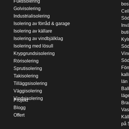
Fuktisolering
bos
Golvisolering
Cel
Industrialisolering
Söd
Isolering av förråd & garage
Inv
Isolering av källare
but
Isolering av vindbjälklag
Kyl
Isolering med lösull
Söd
Krypgrundsisolering
Vin
Söd
Rörisolering
Fön
Sprutisolering
kal
Takisolering
län
Tilläggsisolering
Bal
Väggisolering
läg
Vindsisolering
Projekt
Bran
Blogg
Vas
Offert
Käll
på 