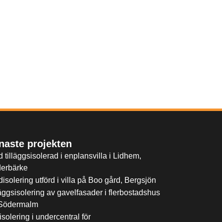
naste projekten
 tilläggsisolerad i enplansvilla i Lidhem,
erbärke
disolering utförd i villa på Boo gård, Bergsjön
läggsisolering av gavelfasader i flerbostadshus
Södermalm
solering i undercentral för