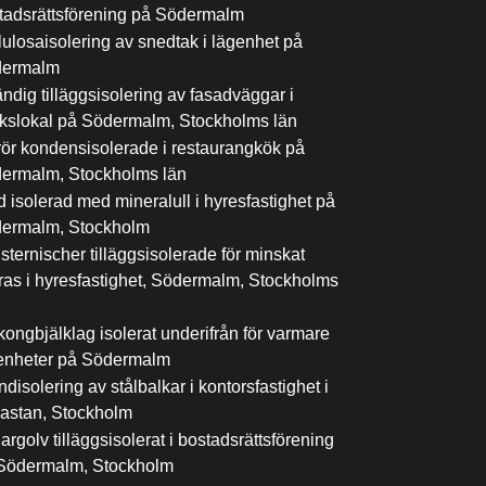
tadsrättsförening på Södermalm
lulosaisolering av snedtak i lägenhet på
ermalm
ändig tilläggsisolering av fasadväggar i
ikslokal på Södermalm, Stockholms län
rör kondensisolerade i restaurangkök på
ermalm, Stockholms län
d isolerad med mineralull i hyresfastighet på
ermalm, Stockholm
sternischer tilläggsisolerade för minskat
lras i hyresfastighet, Södermalm, Stockholms
kongbjälklag isolerat underifrån för varmare
enheter på Södermalm
disolering av stålbalkar i kontorsfastighet i
astan, Stockholm
argolv tilläggsisolerat i bostadsrättsförening
Södermalm, Stockholm