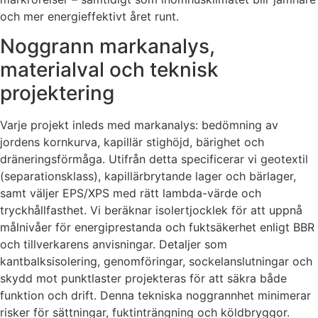
och mer energieffektivt året runt.
Noggrann markanalys,
materialval och teknisk
projektering
Varje projekt inleds med markanalys: bedömning av
jordens kornkurva, kapillär stighöjd, bärighet och
dräneringsförmåga. Utifrån detta specificerar vi geotextil
(separationsklass), kapillärbrytande lager och bärlager,
samt väljer EPS/XPS med rätt lambda-värde och
tryckhållfasthet. Vi beräknar isolertjocklek för att uppnå
målnivåer för energiprestanda och fuktsäkerhet enligt BBR
och tillverkarens anvisningar. Detaljer som
kantbalksisolering, genomföringar, sockelanslutningar och
skydd mot punktlaster projekteras för att säkra både
funktion och drift. Denna tekniska noggrannhet minimerar
risker för sättningar, fuktinträngning och köldbryggor.