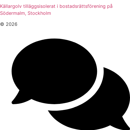
Källargolv tilläggsisolerat i bostadsrättsförening på
Södermalm, Stockholm
© 2026