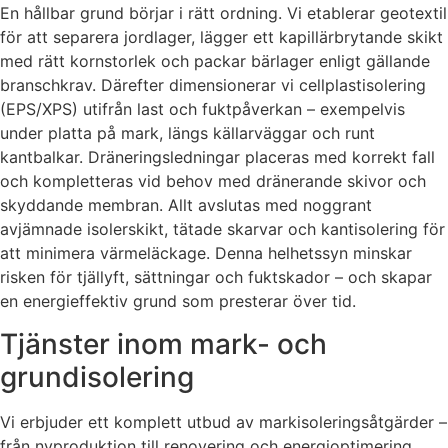
En hållbar grund börjar i rätt ordning. Vi etablerar geotextil
för att separera jordlager, lägger ett kapillärbrytande skikt
med rätt kornstorlek och packar bärlager enligt gällande
branschkrav. Därefter dimensionerar vi cellplastisolering
(EPS/XPS) utifrån last och fuktpåverkan – exempelvis
under platta på mark, längs källarväggar och runt
kantbalkar. Dräneringsledningar placeras med korrekt fall
och kompletteras vid behov med dränerande skivor och
skyddande membran. Allt avslutas med noggrant
avjämnade isolerskikt, tätade skarvar och kantisolering för
att minimera värmeläckage. Denna helhetssyn minskar
risken för tjällyft, sättningar och fuktskador – och skapar
en energieffektiv grund som presterar över tid.
Tjänster inom mark- och
grundisolering
Vi erbjuder ett komplett utbud av markisoleringsåtgärder –
från nyproduktion till renovering och energioptimering.