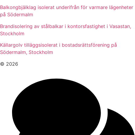
Balkongbjälklag isolerat underifrån för varmare lägenheter
på Södermalm
Brandisolering av stålbalkar i kontorsfastighet i Vasastan,
Stockholm
Källargolv tilläggsisolerat i bostadsrättsförening på
Södermalm, Stockholm
© 2026