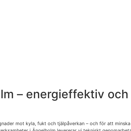
lm – energieffektiv och
ader mot kyla, fukt och tjälpåverkan – och för att minska e
verksamheter i Ängelholm levererar vi tekniskt genomarbeta