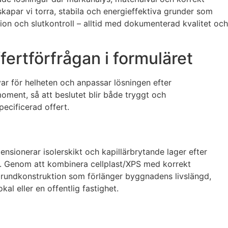
apar vi torra, stabila och energieffektiva grunder som
tion och slutkontroll – alltid med dokumenterad kvalitet och
ertförfrågan i formuläret
svar för helheten och anpassar lösningen efter
ment, så att beslutet blir både tryggt och
ecificerad offert.
nsionerar isolerskikt och kapillärbrytande lager efter
ing. Genom att kombinera cellplast/XPS med korrekt
st grundkonstruktion som förlänger byggnadens livslängd,
al eller en offentlig fastighet.