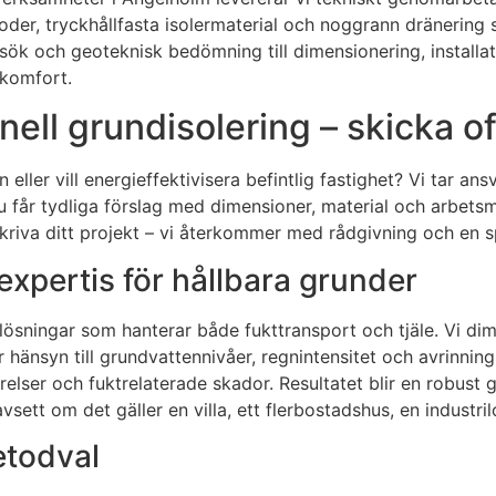
, tryckhållfasta isolermaterial och noggrann dränering sk
besök och geoteknisk bedömning till dimensionering, installa
skomfort.
ll grundisolering – skicka off
eller vill energieffektivisera befintlig fastighet? Vi tar an
får tydliga förslag med dimensioner, material och arbetsmo
kriva ditt projekt – vi återkommer med rådgivning och en sp
expertis för hållbara grunder
ösningar som hanterar både fukttransport och tjäle. Vi dime
ar hänsyn till grundvattennivåer, regnintensitet och avrinn
rörelser och fuktrelaterade skador. Resultatet blir en robu
tt om det gäller en villa, ett flerbostadshus, en industrilok
etodval