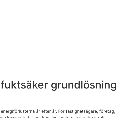
 fuktsäker grundlösning
nergiförlusterna år efter år. För fastighetsägare, företag,
de lösningar där markanalys, materialval och korrekt