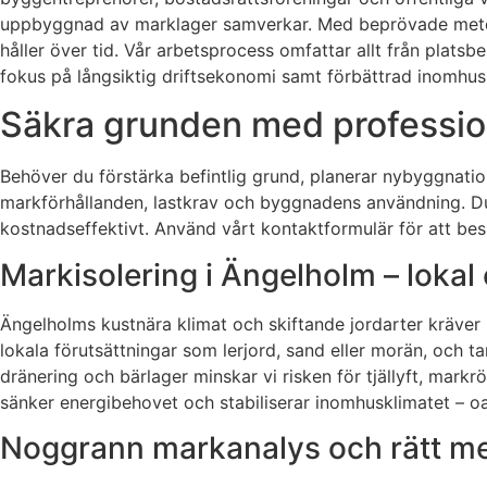
uppbyggnad av marklager samverkar. Med beprövade metoder
håller över tid. Vår arbetsprocess omfattar allt från plats
fokus på långsiktig driftsekonomi samt förbättrad inomhu
Säkra grunden med professione
Behöver du förstärka befintlig grund, planerar nybyggnation 
markförhållanden, lastkrav och byggnadens användning. Du 
kostnadseffektivt. Använd vårt kontaktformulär för att bes
Markisolering i Ängelholm – lokal 
Ängelholms kustnära klimat och skiftande jordarter kräver l
lokala förutsättningar som lerjord, sand eller morän, och t
dränering och bärlager minskar vi risken för tjällyft, mark
sänker energibehovet och stabiliserar inomhusklimatet – oavse
Noggrann markanalys och rätt m