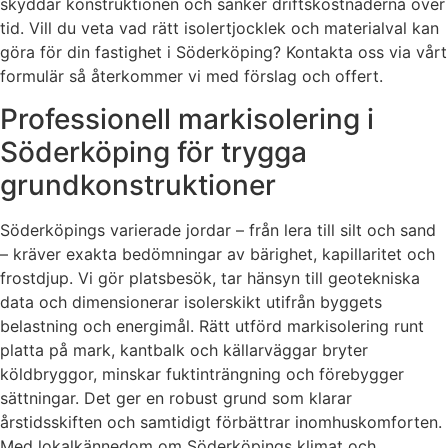
skyddar konstruktionen och sänker driftskostnaderna över
tid. Vill du veta vad rätt isolertjocklek och materialval kan
göra för din fastighet i Söderköping? Kontakta oss via vårt
formulär så återkommer vi med förslag och offert.
Professionell markisolering i
Söderköping för trygga
grundkonstruktioner
Söderköpings varierade jordar – från lera till silt och sand
– kräver exakta bedömningar av bärighet, kapillaritet och
frostdjup. Vi gör platsbesök, tar hänsyn till geotekniska
data och dimensionerar isolerskikt utifrån byggets
belastning och energimål. Rätt utförd markisolering runt
platta på mark, kantbalk och källarväggar bryter
köldbryggor, minskar fuktinträngning och förebygger
sättningar. Det ger en robust grund som klarar
årstidsskiften och samtidigt förbättrar inomhuskomforten.
Med lokalkännedom om Söderköpings klimat och