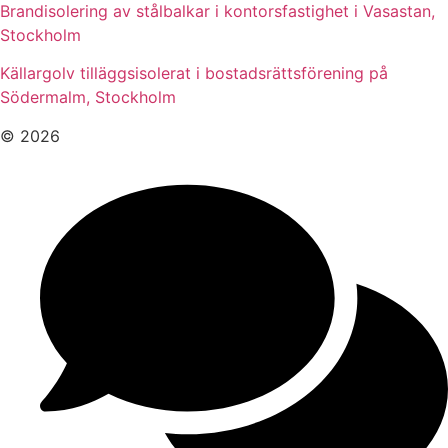
Brandisolering av stålbalkar i kontorsfastighet i Vasastan,
Stockholm
Källargolv tilläggsisolerat i bostadsrättsförening på
Södermalm, Stockholm
© 2026