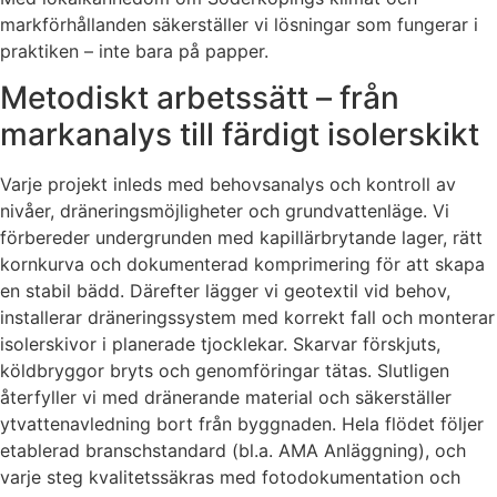
markförhållanden säkerställer vi lösningar som fungerar i
praktiken – inte bara på papper.
Metodiskt arbetssätt – från
markanalys till färdigt isolerskikt
Varje projekt inleds med behovsanalys och kontroll av
nivåer, dräneringsmöjligheter och grundvattenläge. Vi
förbereder undergrunden med kapillärbrytande lager, rätt
kornkurva och dokumenterad komprimering för att skapa
en stabil bädd. Därefter lägger vi geotextil vid behov,
installerar dräneringssystem med korrekt fall och monterar
isolerskivor i planerade tjocklekar. Skarvar förskjuts,
köldbryggor bryts och genomföringar tätas. Slutligen
återfyller vi med dränerande material och säkerställer
ytvattenavledning bort från byggnaden. Hela flödet följer
etablerad branschstandard (bl.a. AMA Anläggning), och
varje steg kvalitetssäkras med fotodokumentation och