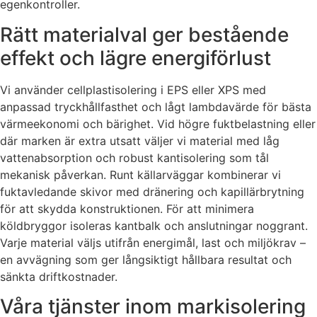
egenkontroller.
Rätt materialval ger bestående
effekt och lägre energiförlust
Vi använder cellplastisolering i EPS eller XPS med
anpassad tryckhållfasthet och lågt lambdavärde för bästa
värmeekonomi och bärighet. Vid högre fuktbelastning eller
där marken är extra utsatt väljer vi material med låg
vattenabsorption och robust kantisolering som tål
mekanisk påverkan. Runt källarväggar kombinerar vi
fuktavledande skivor med dränering och kapillärbrytning
för att skydda konstruktionen. För att minimera
köldbryggor isoleras kantbalk och anslutningar noggrant.
Varje material väljs utifrån energimål, last och miljökrav –
en avvägning som ger långsiktigt hållbara resultat och
sänkta driftkostnader.
Våra tjänster inom markisolering