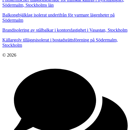
Södermalm, Stockholms län
Balkongbjälklag isolerat underifrån för varmare lägenheter på
Södermalm
Brandisolering av stålbalkar i kontorsfastighet i Vasastan, Stockholm
Källargolv tilläggsisolerat i bostadsrättsförening på Södermalm,
Stockholm
© 2026