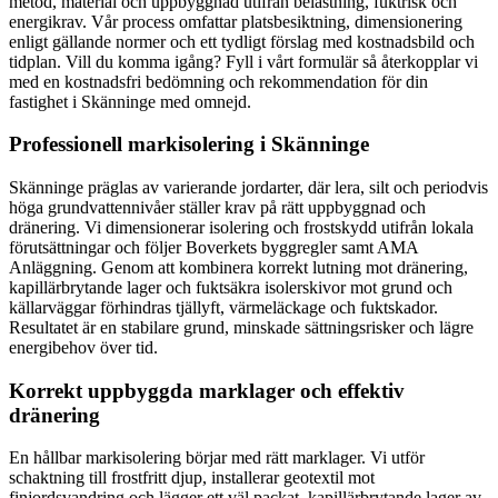
metod, material och uppbyggnad utifrån belastning, fuktrisk och
energikrav. Vår process omfattar platsbesiktning, dimensionering
enligt gällande normer och ett tydligt förslag med kostnadsbild och
tidplan. Vill du komma igång? Fyll i vårt formulär så återkopplar vi
med en kostnadsfri bedömning och rekommendation för din
fastighet i Skänninge med omnejd.
Professionell markisolering i Skänninge
Skänninge präglas av varierande jordarter, där lera, silt och periodvis
höga grundvattennivåer ställer krav på rätt uppbyggnad och
dränering. Vi dimensionerar isolering och frostskydd utifrån lokala
förutsättningar och följer Boverkets byggregler samt AMA
Anläggning. Genom att kombinera korrekt lutning mot dränering,
kapillärbrytande lager och fuktsäkra isolerskivor mot grund och
källarväggar förhindras tjällyft, värmeläckage och fuktskador.
Resultatet är en stabilare grund, minskade sättningsrisker och lägre
energibehov över tid.
Korrekt uppbyggda marklager och effektiv
dränering
En hållbar markisolering börjar med rätt marklager. Vi utför
schaktning till frostfritt djup, installerar geotextil mot
finjordsvandring och lägger ett väl packat, kapillärbrytande lager av