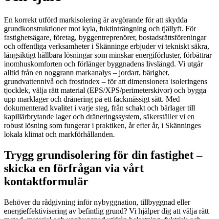
En korrekt utförd markisolering är avgörande för att skydda
grundkonstruktioner mot kyla, fuktinträngning och tjällyft. För
fastighetsägare, företag, byggentreprenörer, bostadsrättsföreningar
och offentliga verksamheter i Skänninge erbjuder vi tekniskt säkra,
långsiktigt hållbara lösningar som minskar energiförluster, förbättrar
inomhuskomforten och förlänger byggnadens livslängd. Vi utgår
alltid från en noggrann markanalys – jordart, bärighet,
grundvattennivå och frostindex – för att dimensionera isoleringens
tjocklek, välja rätt material (EPS/XPS/perimeterskivor) och bygga
upp marklager och dränering på ett fackmässigt sätt. Med
dokumenterad kvalitet i varje steg, från schakt och bärlager till
kapillärbrytande lager och dräneringssystem, säkerställer vi en
robust lösning som fungerar i praktiken, år efter år, i Skänninges
lokala klimat och markförhållanden.
Trygg grundisolering för din fastighet –
skicka en förfrågan via vårt
kontaktformulär
Behöver du rådgivning inför nybyggnation, tillbyggnad eller
energieffektivisering av befintlig grund? Vi hjälper dig att välja rätt