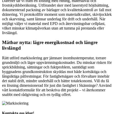
Därefter tar vi fram en lösning med ritning, materialval och
frostskyddsberäkning. Utförandet sker med laserstyrd höjdsättning,
dokumenterad packning av bärlager och kvalitetskontroll av fall mot
dränering. Vi protokollför moment som materialkvalitet, skivtjocklek
och skarvning, samt lämnar underlag för drift och underhåll. När
möjligt väljer vi material med EPD och återvinningsbar cellplast,
vilket minskar klimatpåverkan utan att tumma på prestanda eller
livslängd.
Mätbar nytta: lägre energikostnad och längre
livslängd
Rätt utförd markisolering ger jämnare inomhustemperatur, torrare
grundmiljö och lägre uppvärmningskostnader. Du minskar risken för
sprickbildning, sättningar och fuktproblem, samtidigt som
byggnadens grundkonstruktion skyddas mot både kortsiktiga och
långsiktiga påfrestningar. För fastighetsägare och förvaltare innebär
det stabil drift, mindre underhåll och bättre totalekonomi. Vill du få
en lösning dimensionerad för just din fastighet i Skänninge? Använd
vårt kontaktformulär för att beskriva ditt projekt – vi återkommer
snabbt med rådgivning och en tydlig offert.
Kontakta oss idag!