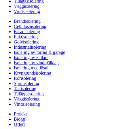
Tilläggsisolering
Väggisolering
Vindsisolering
Brandisolering
Cellulosaisolering
Fasadisolering
Fuktisolering
Golvisolering
Industrialisolering
Isolering av förråd & garage
Isolering av källare
Isolering av vindbjälklag
Isolering med lösull
Krypgrundsisolering
Rörisolering
Sprutisolering
Takisolering
Tilläggsisolering
Väggisolering
Vindsisolering
Projekt
Blogg
Offert