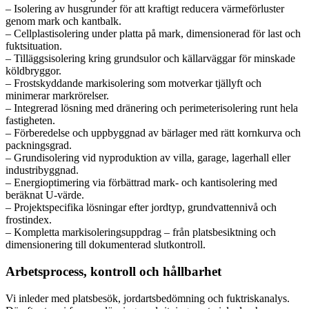
– Isolering av husgrunder för att kraftigt reducera värmeförluster
genom mark och kantbalk.
– Cellplastisolering under platta på mark, dimensionerad för last och
fuktsituation.
– Tilläggsisolering kring grundsulor och källarväggar för minskade
köldbryggor.
– Frostskyddande markisolering som motverkar tjällyft och
minimerar markrörelser.
– Integrerad lösning med dränering och perimeterisolering runt hela
fastigheten.
– Förberedelse och uppbyggnad av bärlager med rätt kornkurva och
packningsgrad.
– Grundisolering vid nyproduktion av villa, garage, lagerhall eller
industribyggnad.
– Energioptimering via förbättrad mark- och kantisolering med
beräknat U-värde.
– Projektspecifika lösningar efter jordtyp, grundvattennivå och
frostindex.
– Kompletta markisoleringsuppdrag – från platsbesiktning och
dimensionering till dokumenterad slutkontroll.
Arbetsprocess, kontroll och hållbarhet
Vi inleder med platsbesök, jordartsbedömning och fuktriskanalys.