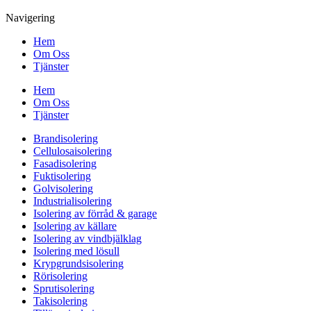
Navigering
Hem
Om Oss
Tjänster
Hem
Om Oss
Tjänster
Brandisolering
Cellulosaisolering
Fasadisolering
Fuktisolering
Golvisolering
Industrialisolering
Isolering av förråd & garage
Isolering av källare
Isolering av vindbjälklag
Isolering med lösull
Krypgrundsisolering
Rörisolering
Sprutisolering
Takisolering