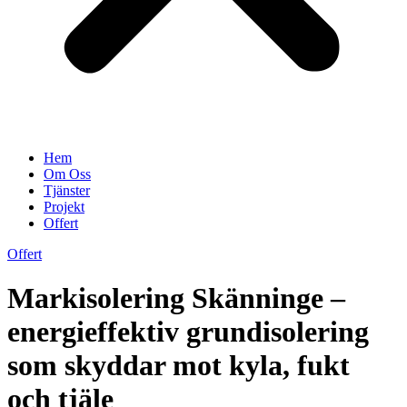
Hem
Om Oss
Tjänster
Projekt
Offert
Offert
Markisolering Skänninge –
energieffektiv grundisolering
som skyddar mot kyla, fukt
och tjäle