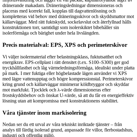
dränerande makadam. Dräneringsledningar dimensioneras och
placeras med korrekt fall, kopplas till dagvattenlösning och
kompletteras vid behov med dräneringsskivor och skyddsmattor mot
källarväggar. Med rätt fuktskydd, sockelavslut och återfyllnad hålls
konstruktionen torr, samtidigt som isolerskiktet bibehåller sin
isolerförmåga och bärighet under hela livslängden.
Precis materialval: EPS, XPS och perimeterskivor
Vi väljer isolermaterial efter belastningsklass, fuktutsatthet och
energikrav. EPS-cellplast i rätt densitet (t.ex. S100–S300) ger god
tryckhållfasthet och låg värmeledningsförmåga, idealiskt under platta
på mark. I mer fuktiga eller högbelastade lägen använder vi XPS
med lägre vattenupptag och högre kompressionstal. Perimeterskivor
kring grund och källarväggar minimerar köldbryggor och skyddar
mot markfukt. Tjocklek och λ-värde dimensioneras efter
frostskyddsbehov och önskat U-värde, så att du får en energieffektiv
lösning utan att kompromissa med konstruktionens stabilitet.
Våra tjänster inom markisolering
Nedan ser du ett urval av våra tekniskt inriktade tjänster – från
analys till färdig isolerad grund, anpassade för villor, flerbostadshus,
industri och offentlig miljö.