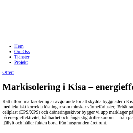
Hem
Om Oss
Tjänster
Projekt
Offert
Markisolering i Kisa – energieff
Rätt utförd markisolering är avgörande för att skydda byggnader i Kisa
med tekniskt korrekta lösningar som minskar värmeförluster, förbätt
cellplast (EPS/XPS) och dräneringsskivor bygger vi upp marklager på rä
på energieffektivitet, hållbarhet och långsiktig driftsekonomi – från pl
tjällyft och håller fukten borta från husgrunden året runt.