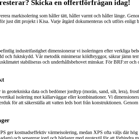
esterar? Skicka en offertförfrågan idag!
ra markisolering som håller tätt, håller varmt och håller länge. Genom 
för just ditt projekt i Kisa. Varje åtgärd dokumenteras och utförs enligt 
fintlig industrifastighet dimensionerar vi isoleringen efter verkliga beh
ydd och fuktskydd. Vår metodik minimerar köldbryggor, säkrar jämn tem
klimatet stabiliseras och underhållsbehovet minskar. För BRF:er och of
kt
ar in geotekniska data och bedömer jordtyp (morän, sand, silt, lera), fro
 vertikal isolering mot källarväggar eller kombinationer. Vi dimensionera
rduk för att säkerställa att vatten leds bort från konstruktionen. Genom
ager
PS ger kostnadseffektiv värmeisolering, medan XPS ofta väljs där hög fu
makadam) och separerar jord och bärlager med geotextil för att förhindra