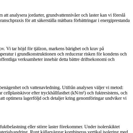
att analysera jordarter, grundvattennivåer och laster kan vi föreslå
branschpraxis för att säkerställa mätbara förbättringar i energiprestanda
ov. Vi tar höjd för tjälzon, markens bärighet och krav på
peratur i grundkonstruktionen och reducerar risken för kondens och
fentliga verksamheter innebär detta bättre driftsekonomi och
stbenägenhet och vattenavledning. Utifrån analysen väljer vi metod:
r cellplastskivor efter tryckhållfasthet (kN/m²) och fuktresistens, och
 att optimera lagerföljd och detaljer kring genomföringar undviker vi
ktbelastning eller större laster förekommer. Under isolerskiktet
 materialvandring. Runt källarväggar kombineras vertikal isolering med