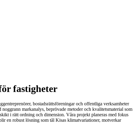
för fastigheter
yggentreprenörer, bostadsrättsföreningar och offentliga verksamheter
ed noggrann markanalys, beprövade metoder och kvalitetsmaterial som
erskikt i rätt ordning och dimension. Våra projekt planeras med fokus
 blir en robust lösning som tål Kisas klimatvariationer, motverkar