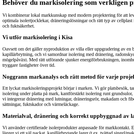
Behöver du markisolering som verkligen pr
Vi kombinerar lokal markkunskap med modern projektering för att levere
optimala isolertjocklekar, dräneringslösningar och rätt typ av cellplast 
och fuktsäkerhet.
Vi utför markisolering i Kisa
Oavsett om det gäller nyproduktion av villa eller uppgradering av en be
kapillärbrytning, och vi samordnar isolering med dränering, radonsk
mögelpåväxt. Med rätt utförande sjunker energiförbrukningen, inomhus
tryggare fastigheter över tid.
Noggrann markanalys och rätt metod för varje proje
Ett lyckat markisoleringsprojekt börjar i marken. Vi gör platsbesök, t
isolering under platta på mark, kantförstärkt isolering runt grundsulor,
vi integrerar dränering med lutningar, dräneringsrör, makadam och fibe
sättningar, fuktskador och värmeläckage.
Materialval, dränering och korrekt uppbyggnad av l
Vi använder certifierade isolerprodukter anpassade för markkontakt. E
lägger vi ett väl packat, kapillärbrytande lager (t.ex. tvättad singel/