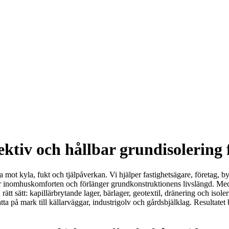
ektiv och hållbar grundisolering 
 mot kyla, fukt och tjälpåverkan. Vi hjälper fastighetsägare, företag, b
rar inomhuskomforten och förlänger grundkonstruktionens livslängd. M
tt sätt: kapillärbrytande lager, bärlager, geotextil, dränering och isol
atta på mark till källarväggar, industrigolv och gårdsbjälklag. Resultatet