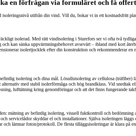
ka en förfrågan via formuläret och få offer
eringsnivå utifrån din vind. Vill du, bokar vi in ett kostnadsfritt plats
äckligt isolerad. Med rätt vindisolering i Sturefors ser vi ofta två tydl
ag och kan sänka uppvärmningsbehovet avsevärt – ibland med kort återbe
ionerar isolertjocklek efter din konstruktion och rekommenderar en ni
 befintlig isolering och dina mål. Lösullsisolering av cellulosa (träfiber)
svärt alternativ med stabil isolerförmåga och hög brandklass. Vid snedtak
sning, lufttätning kring genomföringar och att det finns fungerande takfot
: mätning av befintlig isolering, visuell fuktkontroll och bedömning av 
ch servicelådor skyddar el och installationer. Själva isoleringen lägg
r och lämnar foton/protokoll. De flesta tilläggsisoleringar är klara på e