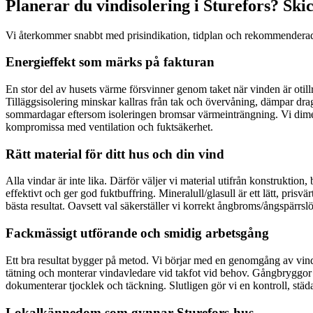
Planerar du vindisolering i Sturefors? Skic
Vi återkommer snabbt med prisindikation, tidplan och rekommenderad isol
Energieffekt som märks på fakturan
En stor del av husets värme försvinner genom taket när vinden är otillr
Tilläggsisolering minskar kallras från tak och övervåning, dämpar dr
sommardagar eftersom isoleringen bromsar värmeinträngning. Vi dimens
kompromissa med ventilation och fuktsäkerhet.
Rätt material för ditt hus och din vind
Alla vindar är inte lika. Därför väljer vi material utifrån konstruktion,
effektivt och ger god fuktbuffring. Mineralull/glasull är ett lätt, pri
bästa resultat. Oavsett val säkerställer vi korrekt ångbroms/ångspärrslö
Fackmässigt utförande och smidig arbetsgång
Ett bra resultat bygger på metod. Vi börjar med en genomgång av vinden
tätning och monterar vindavledare vid takfot vid behov. Gångbryggor o
dokumenterar tjocklek och täckning. Slutligen gör vi en kontroll, städa
Lokalkännedom som gynnar Sturefors-hus