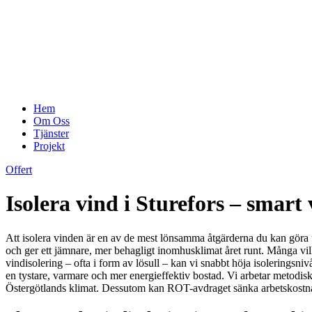
Hem
Om Oss
Tjänster
Projekt
Offert
Isolera vind i Sturefors – smar
Att isolera vinden är en av de mest lönsamma åtgärderna du kan göra 
och ger ett jämnare, mer behagligt inomhusklimat året runt. Många vill
vindisolering – ofta i form av lösull – kan vi snabbt höja isoleringsniv
en tystare, varmare och mer energieffektiv bostad. Vi arbetar metodiskt
Östergötlands klimat. Dessutom kan ROT-avdraget sänka arbetskostnade