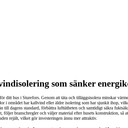
t vindisolering som sänker energi
för ditt hus i Sturefors. Genom att täta och tilläggsisolera minskar vä
or i området har kallvind eller äldre isolering som har sjunkit ihop, v
ån till dagens standard, förbättra lufttätheten och samtidigt säkra fuktsä
, följer branschregler och väljer material efter husets konstruktion, så 
n rejält, vilket gör investeringen ännu mer attraktiv.