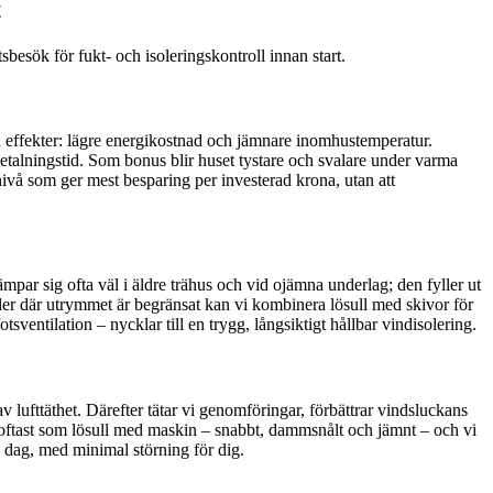
t
besök för fukt- och isoleringskontroll innan start.
iga effekter: lägre energikostnad och jämnare inomhustemperatur.
talningstid. Som bonus blir huset tystare och svalare under varma
vå som ger mest besparing per investerad krona, utan att
 lämpar sig ofta väl i äldre trähus och vid ojämna underlag; den fyller ut
 eller där utrymmet är begränsat kan vi kombinera lösull med skivor för
sventilation – nycklar till en trygg, långsiktigt hållbar vindisolering.
lufttäthet. Därefter tätar vi genomföringar, förbättrar vindsluckans
s oftast som lösull med maskin – snabbt, dammsnålt och jämnt – och vi
n dag, med minimal störning för dig.