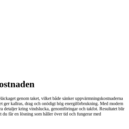
kostnaden
rmeläckaget genom taket, vilket både sänker uppvärmningskostnaderna
ilket ger kallras, drag och onödigt hög energiförbrukning. Med modern
kra detaljer kring vindslucka, genomföringar och takfot. Resultatet blir
att du får en lösning som håller över tid och fungerar med