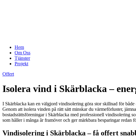
Hem
Om Oss
Tjänster
Projekt
Offert
Isolera vind i Skärblacka – ene
I Skärblacka kan en välgjord vindisolering göra stor skillnad för båd
Genom att isolera vinden på rätt sätt minskar du värmeförluster, jämn
bostadsrättsföreningar i Skärblacka med professionell vindisolering so
som håller i många år framöver och ger märkbara besparingar redan f
Vindisolering i Skärblacka – få offert snab