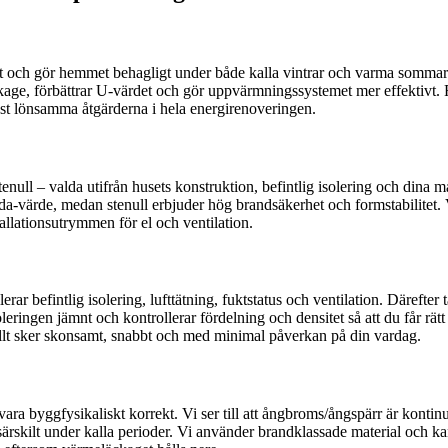
 och gör hemmet behagligt under både kalla vintrar och varma sommard
kage, förbättrar U-värdet och gör uppvärmningssystemet mer effektivt. R
st lönsamma åtgärderna i hela energirenoveringen.
tenull – valda utifrån husets konstruktion, befintlig isolering och dina 
ambda-värde, medan stenull erbjuder hög brandsäkerhet och formstabilitet
allationsutrymmen för el och ventilation.
ar befintlig isolering, lufttätning, fuktstatus och ventilation. Därefte
oleringen jämnt och kontrollerar fördelning och densitet så att du får rät
 Allt sker skonsamt, snabbt och med minimal påverkan på din vardag.
ra byggfysikaliskt korrekt. Vi ser till att ångbroms/ångspärr är kontinu
ärskilt under kalla perioder. Vi använder brandklassade material och ka