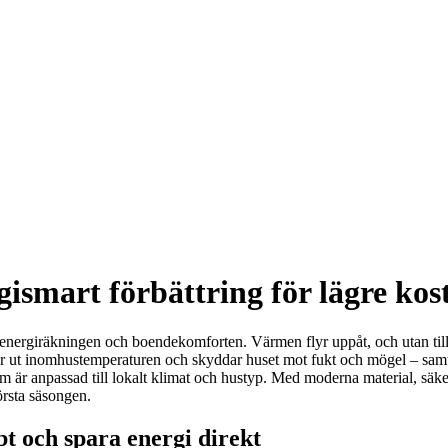
rgismart förbättring för lägre ko
e energiräkningen och boendekomforten. Värmen flyr uppåt, och utan till
ar ut inomhustemperaturen och skyddar huset mot fukt och mögel – samti
m är anpassad till lokalt klimat och hustyp. Med moderna material, säker
örsta säsongen.
bt och spara energi direkt