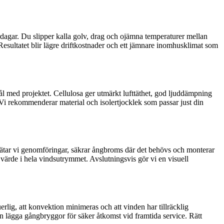
agar. Du slipper kalla golv, drag och ojämna temperaturer mellan
esultatet blir lägre driftkostnader och ett jämnare inomhusklimat som
mål med projektet. Cellulosa ger utmärkt lufttäthet, god ljuddämpning
. Vi rekommenderar material och isolertjocklek som passar just din
r tätar vi genomföringar, säkrar ångbroms där det behövs och monterar
t värde i hela vindsutrymmet. Avslutningsvis gör vi en visuell
erlig, att konvektion minimeras och att vinden har tillräcklig
n lägga gångbryggor för säker åtkomst vid framtida service. Rätt