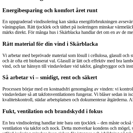
Energibesparing och komfort året runt
En uppgraderad vindisolering kan sänka energiförbrukningen avsevärt
våningsplan. Rätt tjocklek och täthet på isoleringen minskar värmeläc
märks direkt. För många hus i Skärblacka handlar det om en av de me
Rätt material för din vind i Skärblacka
Vi arbetar med beprövade material som lösull i cellulosa, glasull och s
och är ofta ett biobaserat val. Glasull är lätt och effektiv med bra l
vind, och tar hänsyn till vindavledare vid takfot, gångbryggor och inst
Så arbetar vi – smidigt, rent och säkert
Processen börjar med en kostnadsfri genomgång av vinden: vi kontroller
vindavledare så att takfotsventilationen fungerar. Vi blåser sedan in is
kvalitetskontroll, städar arbetsplatsen och dokumenterar åtgärderna.
Fukt, ventilation och brandskydd i fokus
En bra vindisolering handlar inte bara om tjocklek – den måste också va
ventilation via takfot och nock. Detta motverkar kondens och mögel, s