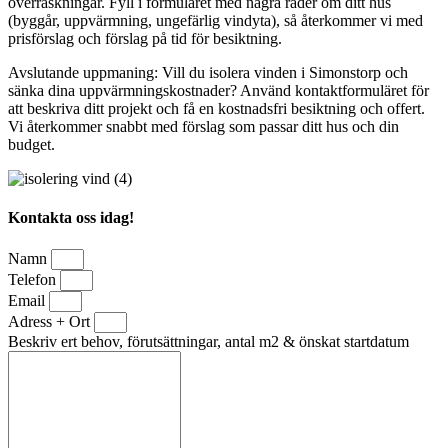
överraskningar. Fyll i formuläret med några rader om ditt hus
(byggår, uppvärmning, ungefärlig vindyta), så återkommer vi med
prisförslag och förslag på tid för besiktning.
Avslutande uppmaning: Vill du isolera vinden i Simonstorp och
sänka dina uppvärmningskostnader? Använd kontaktformuläret för
att beskriva ditt projekt och få en kostnadsfri besiktning och offert.
Vi återkommer snabbt med förslag som passar ditt hus och din
budget.
Kontakta oss idag!
Namn
Telefon
Email
Adress + Ort
Beskriv ert behov, förutsättningar, antal m2 & önskat startdatum