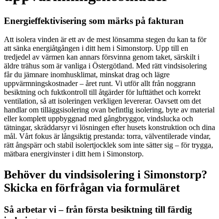
Energieffektivisering som märks på fakturan
Att isolera vinden är ett av de mest lönsamma stegen du kan ta för
att sänka energiåtgången i ditt hem i Simonstorp. Upp till en
tredjedel av värmen kan annars försvinna genom taket, särskilt i
äldre trähus som är vanliga i Östergötland. Med rätt vindsisolering
får du jämnare inomhusklimat, minskat drag och lägre
uppvärmningskostnader – året runt. Vi utför allt från noggrann
besiktning och fuktkontroll till åtgärder för lufttäthet och korrekt
ventilation, så att isoleringen verkligen levererar. Oavsett om det
handlar om tilläggsisolering ovan befintlig isolering, byte av material
eller komplett uppbyggnad med gångbryggor, vindslucka och
tätningar, skräddarsyr vi lösningen efter husets konstruktion och dina
mål. Vårt fokus är långsiktig prestanda: torra, välventilerade vindar,
rätt ångspärr och stabil isolertjocklek som inte sätter sig – för trygga,
mätbara energivinster i ditt hem i Simonstorp.
Behöver du vindsisolering i Simonstorp?
Skicka en förfrågan via formuläret
Så arbetar vi – från första besiktning till färdig