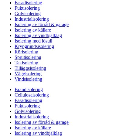
Fasadisolering
Fuktisolering
Golvisolering
Industrialisolering
Isolering av förråd & garage
Isolering av källare
Isolering av vindbjälklag
Isolering med lösull
Krypgrundsisolering
Rörisolering
Sprutisolering
Takisolering
Tilläggsisolering
Väggisolering
Vindsisolering
Brandisolering
Cellulosaisolering
Fasadisolering
Fuktisolering
Golvisolering
Industrialisolering
Isolering av förråd & garage
Isolering av källare
Isolering av vindbjälklag