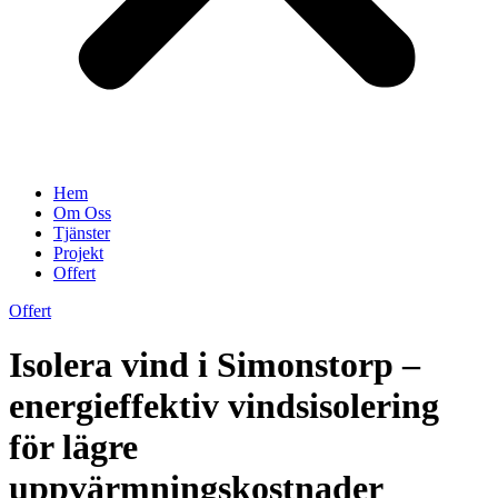
Hem
Om Oss
Tjänster
Projekt
Offert
Offert
Isolera vind i Simonstorp –
energieffektiv vindsisolering
för lägre
uppvärmningskostnader