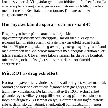
kondens vintertid. Vi åtgärdar genom att förbättra lufttäthet, återställa
eller komplettera ångbroms, justera ventilationen och tilläggsisolera
med rätt metod. Resultatet blir en torrare, jämnare och mer
energieffektiv vind.
Hur mycket kan du spara – och hur snabbt?
Besparingen beror på nuvarande isolertjocklek,
uppvärmningssystem och energipris. Har du tunn eller ojämn
isolering kan tilläggsisolering ofta ge märkbar effekt redan första
vintern. Vi gör en uppskattning av möjlig energibesparing i samband
med offert och kan vid behov samverka med energideklaration eller
tidigare mätdata. Utöver lägre kilowattimmar får du bättre komfort,
mindre drag och en fastighet som står starkare mot framtida
energipriser.
Pris, ROT-avdrag och offert
Kostnaden påverkas av vindens storlek, åtkomlighet, val av material,
önskad tjocklek och eventuella åtgärder som gångbryggor och
tätning av vindslucka. Du kan normalt nyttja ROT-avdrag enligt
gällande regler, vilket ger upp till 30% avdrag på arbetskostnaden
inom ditt årliga tak. Vi lämnar en tydlig offert där allt ingår: material,
arbete, dammskydd, tätning, egenkontroll och slutstädning – inga