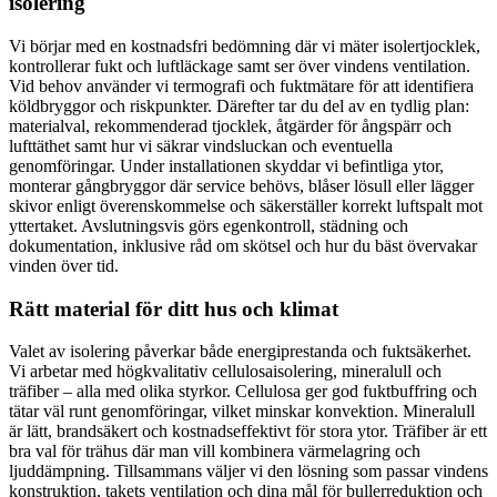
isolering
Vi börjar med en kostnadsfri bedömning där vi mäter isolertjocklek,
kontrollerar fukt och luftläckage samt ser över vindens ventilation.
Vid behov använder vi termografi och fuktmätare för att identifiera
köldbryggor och riskpunkter. Därefter tar du del av en tydlig plan:
materialval, rekommenderad tjocklek, åtgärder för ångspärr och
lufttäthet samt hur vi säkrar vindsluckan och eventuella
genomföringar. Under installationen skyddar vi befintliga ytor,
monterar gångbryggor där service behövs, blåser lösull eller lägger
skivor enligt överenskommelse och säkerställer korrekt luftspalt mot
yttertaket. Avslutningsvis görs egenkontroll, städning och
dokumentation, inklusive råd om skötsel och hur du bäst övervakar
vinden över tid.
Rätt material för ditt hus och klimat
Valet av isolering påverkar både energiprestanda och fuktsäkerhet.
Vi arbetar med högkvalitativ cellulosaisolering, mineralull och
träfiber – alla med olika styrkor. Cellulosa ger god fuktbuffring och
tätar väl runt genomföringar, vilket minskar konvektion. Mineralull
är lätt, brandsäkert och kostnadseffektivt för stora ytor. Träfiber är ett
bra val för trähus där man vill kombinera värmelagring och
ljuddämpning. Tillsammans väljer vi den lösning som passar vindens
konstruktion, takets ventilation och dina mål för bullerreduktion och