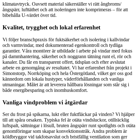
klimatavtryck. Oavsett material säkerställer vi rätt ångbroms/
ångspärr, lufttäthet och att isoleringen inte komprimeras – för att
bibehålla U-värdet över tid.
Kvalitet, trygghet och lokal erfarenhet
Vi följer branschpraxis för fuktsäkerhet och isolering i kallvindar
och varmvindar, med dokumenterad egenkontroll och tydliga
garantier. Våra montörer är utbildade i arbete på vindar med fokus
på dammhantering, säkerhet och noggrann tätning runt el, rör och
kanaler. Du får en transparent offert, tidsplan och efter avslutat
arbete en genomgång av resultatet. Vi har erfarenhet från projekt i
Simonstorp, Norrköping och hela Östergötland, vilket ger oss god
kännedom om lokala hustyper, väderförhållanden och vanliga
utmaningar. Målet är att leverera hållbara lösningar som står sig i
både energi­besparing och inomhuskomfort.
Vanliga vindproblem vi åtgärdar
Ser du frost på spikarna, lukt eller fuktfläckar på vinden? Vi hjälper
till att spåra orsaken. Typiska fel är otäta vindsluckor, otillräcklig
luftspalt, sättningar i lösull, bruten ångspärr runt spotlights och otäta
genomföringar som skapar konvektionsstråk. Andra problem är
köldbryggor vid takfotsavslut och bristfällig ventilation som ger