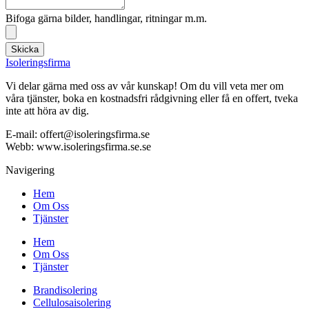
Bifoga gärna bilder, handlingar, ritningar m.m.
Skicka
Isoleringsfirma
Vi delar gärna med oss av vår kunskap! Om du vill veta mer om
våra tjänster, boka en kostnadsfri rådgivning eller få en offert, tveka
inte att höra av dig.
E-mail:
offert@isoleringsfirma.se
Webb: www.
isoleringsfirma.se
.se
Navigering
Hem
Om Oss
Tjänster
Hem
Om Oss
Tjänster
Brandisolering
Cellulosaisolering