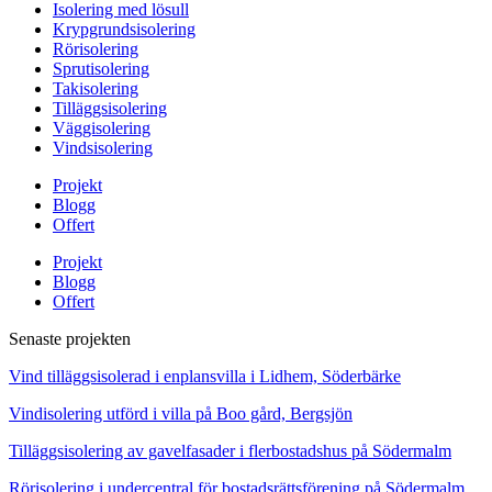
Isolering med lösull
Krypgrundsisolering
Rörisolering
Sprutisolering
Takisolering
Tilläggsisolering
Väggisolering
Vindsisolering
Projekt
Blogg
Offert
Projekt
Blogg
Offert
Senaste projekten
Vind tilläggsisolerad i enplansvilla i Lidhem, Söderbärke
Vindisolering utförd i villa på Boo gård, Bergsjön
Tilläggsisolering av gavelfasader i flerbostadshus på Södermalm
Rörisolering i undercentral för bostadsrättsförening på Södermalm