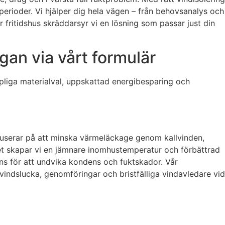
perioder. Vi hjälper dig hela vägen – från behovsanalys och
ler fritidshus skräddarsyr vi en lösning som passar just din
gan via vårt formulär
mpliga materialval, uppskattad energibesparing och
fokuserar på att minska värmeläckage genom kallvinden,
et skapar vi en jämnare inomhustemperatur och förbättrad
lans för att undvika kondens och fuktskador. Vår
indslucka, genomföringar och bristfälliga vindavledare vid