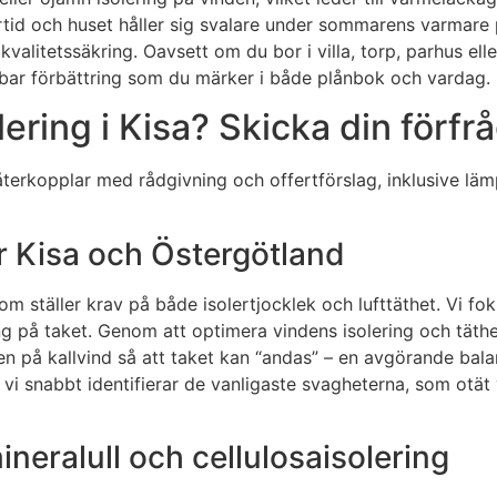
rtid och huset håller sig svalare under sommarens varmare 
h kvalitetssäkring. Oavsett om du bor i villa, torp, parhus el
ållbar förbättring som du märker i både plånbok och vardag.
ring i Kisa? Skicka din förfrå
återkopplar med rådgivning och offertförslag, inklusive lä
r Kisa och Östergötland
som ställer krav på både isolertjocklek och lufttäthet. Vi 
g på taket. Genom att optimera vindens isolering och täth
ionen på kallvind så att taket kan “andas” – en avgörande ba
snabbt identifierar de vanligaste svagheterna, som otät v
mineralull och cellulosaisolering