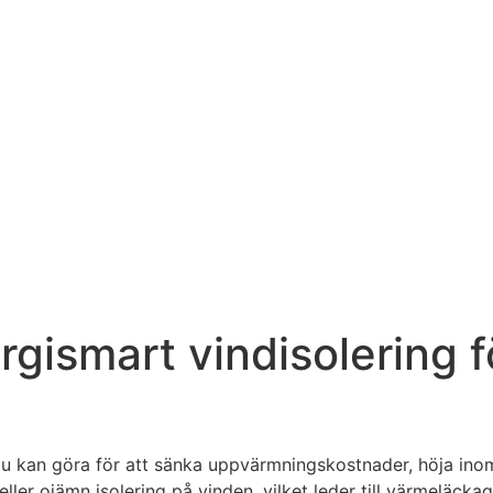
nergismart vindisolering
du kan göra för att sänka uppvärmningskostnader, höja ino
ller ojämn isolering på vinden, vilket leder till värmeläckag