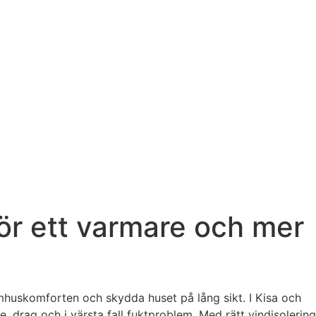
 för ett varmare och mer
mhuskomforten och skydda huset på lång sikt. I Kisa och
e, drag och i värsta fall fuktproblem. Med rätt vindisolering