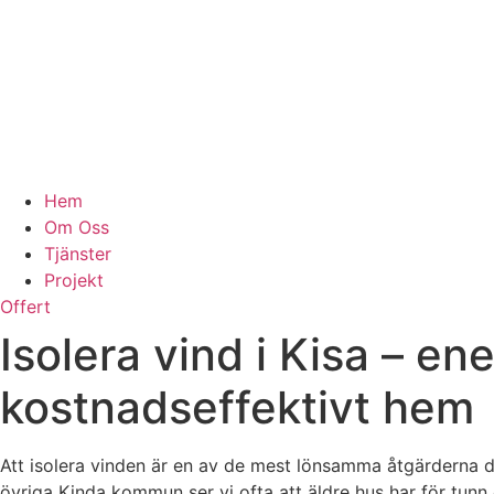
Hem
Om Oss
Tjänster
Projekt
Offert
Isolera vind i Kisa – e
kostnadseffektivt hem
Att isolera vinden är en av de mest lönsamma åtgärderna 
övriga Kinda kommun ser vi ofta att äldre hus har för tunn e