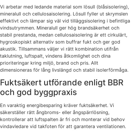
Vi arbetar med ledande material som lösull (blåsisolering),
mineralull och cellulosaisolering. Lösull fyller ut skrymslen
effektivt och lämpar sig väl vid tilläggsisolering i befintliga
vindsutrymmen. Mineralull ger hög brandsäkerhet och
stabil prestanda, medan cellulosaisolering är ett cirkulärt,
hygroskopiskt alternativ som buffrar fukt och ger god
akustik. Tillsammans väljer vi rätt kombination utifrån
taklutning, luftspalt, vindens åtkomlighet och dina
prioriteringar kring miljö, brand och pris. Allt
dimensioneras för lång livslängd och stabil isolerförmåga.
Fuktsäkert utförande enligt BBR
och god byggpraxis
En varaktig energibesparing kräver fuktsäkerhet. Vi
säkerställer rätt ångbroms- eller ångspärrlösning,
kontrollerar att luftspalten är fri och monterar vid behov
vindavledare vid takfoten för att garantera ventilationen.