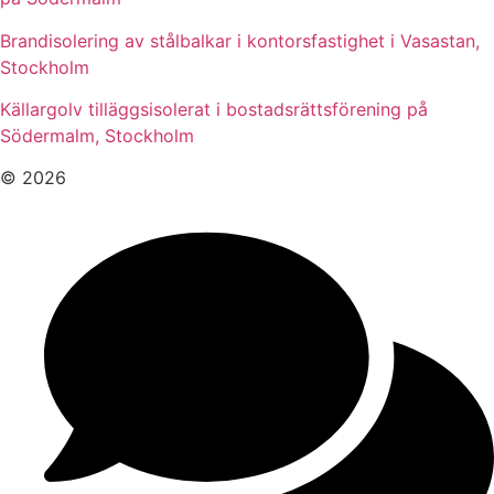
Brandisolering av stålbalkar i kontorsfastighet i Vasastan,
Stockholm
Källargolv tilläggsisolerat i bostadsrättsförening på
Södermalm, Stockholm
© 2026