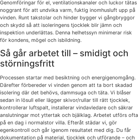
Genomföringar för el, ventilationskanaler och luckor tätas
noggrant för att undvika varm, fuktig inomhusluft upp på
vinden. Runt takstolar och hinder bygger vi gångbryggor
och skydd så att isoleringens tjocklek blir jämn och
inspektion underlättas. Denna helhetssyn minimerar risk
för kondens, mögel och isbildning.
Så går arbetet till – smidigt och
störningsfritt
Processen startar med besiktning och energigenomgång.
Därefter förbereder vi vinden genom att ta bort skadad
isolering där det behövs, dammsuga och täta. Vi blåser
sedan in lösull eller lägger skivor/rullar till rätt tjocklek,
kontrollerar luftspalt, installerar vindavledare och säkrar
anslutningar mot yttertak och bjälklag. Arbetet utförs ofta
på en dag i normalstor villa. Efteråt städar vi, gör
egenkontroll och går igenom resultatet med dig. Du får
dokumentation på material, tjocklek och utförande – och