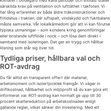
Klimatet i Godegård med kalla perioder och snölast ställer
särskilda krav på ventilation och lufttäthet i takfoten. Vi
har lång erfarenhet av både äldre träkonstruktioner och
fritidshus i trakten, där luftspalt, vindskydd och fuktbalans
måste samverka. Vår lokalkännedom gör att vi kan förutse
typiska utmaningar – som kondens kring genomföringar
eller bristande luftflöde i nock – och lösa dem direkt i
samband med isoleringen. Det ger en trygg och hållbar
lösning som står sig över tid.
Tydliga priser, hållbara val och
ROT-avdrag
Du får alltid en transparent offert där material,
arbetsmoment och isolertjocklek framgår. Vi väger in
driftkostnad, hållbarhet och miljöprofil så du kan göra ett
informerat val. ROT-avdrag kan normalt ge upp till 30
procent skattereduktion på arbetskostnaden enligt
gällande regler, vilket sänker din investering. Med ett