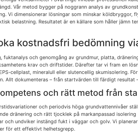
längd. Vår metod bygger på noggrann analys av grundkonstr
g. Vi dimensionerar lösningar som minskar köldbryggor, fly
k belastning. Resultatet är en källare som håller jämn temp
 boka kostnadsfri bedömning vi
g, fuktanalys och genomgång av grundmur, platta, dränering
samhetens krav och driftstider. Därefter tar vi fram en lös
cellplast, mineralull eller slutencellig skumisolering. För
. Allt dokumenteras – från startvärden till färdigt resultat 
l kompetens och rätt metod från sta
rstidsvariationer och periodvis höga grundvattennivåer stäl
nde dränering och rätt tjocklek på markanpassad isolering r
gar och undviker instängd fukt i väggar och golv. Vi planerar
 för ett effektivt helhetsgrepp.