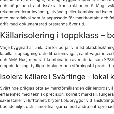
och mögel och framtidssäkrar konstruktionen för lång livs
rekommenderar invändig, utvändig eller kombinerad isolerin
med materialval som är anpassade för markkontakt och faktis
drift med dokumenterad prestanda över tid.
Källarisolering i toppklass –
Varje byggnad är unik. Därför börjar vi med platsbesiktnin
kapillär uppsugning och diffusionsvägar, samt väger in verk
och AMA Hus) med rätt kombination av material som XPS/EPS-
etappindelning, tydliga tidplaner och störningsfri produktion
Isolera källare i Svärtinge – loka
Svärtinge präglas ofta av markförhållanden där lerjordar, å
erfarenhet med teknisk precision: korrekt markfall, fungera
säkerställer vi lufttäthet, bryter köldbryggor vid anslutnin
boendemiljö, och samordnar gärna med andra entreprenader