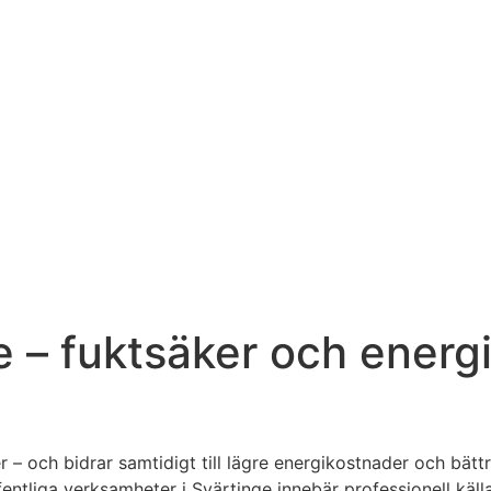
e – fuktsäker och energi
ker – och bidrar samtidigt till lägre energikostnader och bät
entliga verksamheter i Svärtinge innebär professionell käl