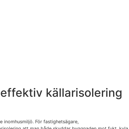
effektiv källarisolering
tre inomhusmiljö. För fastighetsägare,
larisolering att man både skyddar byggnaden mot fukt, kyla