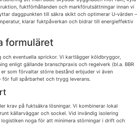
uktion, fuktförhållanden och markförutsättningar innan vi
ttar daggpunkten till säkra skikt och optimerar U‑värden –
eratur, klarar fuktpåverkan och bidrar till energieffektiv
a formuläret
 och eventuella sprickor. Vi kartlägger köldbryggor,
ning enligt gällande branschpraxis och regelverk (bl.a. BBR
 er som förvaltar större bestånd erbjuder vi även
– för full spårbarhet och trygg leverans.
rt
ler krav på fuktsäkra lösningar. Vi kombinerar lokal
unt källarväggar och sockel. Vid invändig isolering
 logistiken noga för att minimera störningar i drift och