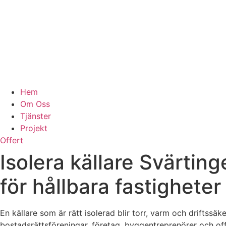
Hem
Om Oss
Tjänster
Projekt
Offert
Isolera källare Svärting
för hållbara fastigheter
En källare som är rätt isolerad blir torr, varm och driftssä
bostadsrättsföreningar, företag, byggentreprenörer och off