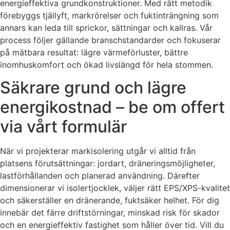
energieffektiva grundkonstruktioner. Med rätt metodik
förebyggs tjällyft, markrörelser och fuktinträngning som
annars kan leda till sprickor, sättningar och kallras. Vår
process följer gällande branschstandarder och fokuserar
på mätbara resultat: lägre värmeförluster, bättre
inomhuskomfort och ökad livslängd för hela stommen.
Säkrare grund och lägre
energikostnad – be om offert
via vårt formulär
När vi projekterar markisolering utgår vi alltid från
platsens förutsättningar: jordart, dräneringsmöjligheter,
lastförhållanden och planerad användning. Därefter
dimensionerar vi isolertjocklek, väljer rätt EPS/XPS-kvalitet
och säkerställer en dränerande, fuktsäker helhet. För dig
innebär det färre driftstörningar, minskad risk för skador
och en energieffektiv fastighet som håller över tid. Vill du