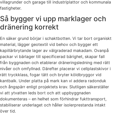
villagrunder och garage till industriplattor och kommunala
fastigheter.
Så bygger vi upp marklager och
dränering korrekt
En säker grund börjar i schaktbotten. Vi tar bort organiskt
material, lägger geotextil vid behov och bygger ett
kapillärbrytande lager av välgraderad makadam. Ovanpå
packar vi bärlager till specificerad bärighet, skapar fall
från byggnaden och etablerar dräneringsledning med rätt
nivåer och omfyllnad. Därefter placerar vi cellplastskivor i
rätt tryckklass, fogar tätt och bryter köldbryggor vid
kantbalk. Under platta på mark kan vi addera radonduk
och ångspärr enligt projektets krav. Slutligen säkerställer
vi att ytvatten leds bort och att uppbyggnaden
dokumenteras – en helhet som förhindrar fukttransport,
stabiliserar underlaget och håller isolerprestanda intakt
över tid.