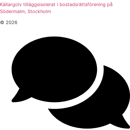
Källargolv tilläggsisolerat i bostadsrättsförening på
Södermalm, Stockholm
© 2026