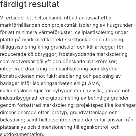
färdigt resultat
Vi erbjuder ett heltäckande utbud anpassat efter
markförhållanden och projektmål: isolering av husgrunder
för att minimera värmeförluster; cellplastisolering under
platta på mark med korrekt skikttjocklek och fogning;
tilläggsisolering kring grundsulor och källarväggar för
reducerade köldbryggor; frostskyddande markisolering
som motverkar tjällyft och oönskade markrörelser;
integrerad dränering och kantisolering som skyddar
konstruktionen mot fukt; etablering och packning av
bärlager inför isoleringsarbeten enligt AMA;
isoleringslösningar för nybyggnation av villa, garage och
industribyggnad; energioptimering av befintliga grunder
genom förbättrad markisolering; projektspecifika lösningar
dimensionerade efter jordtyp, grundvattenläge och
belastning; samt helhetsentreprenad där vi tar ansvar från
platsanalys och dimensionering till egenkontroll och
slutdokumentation.