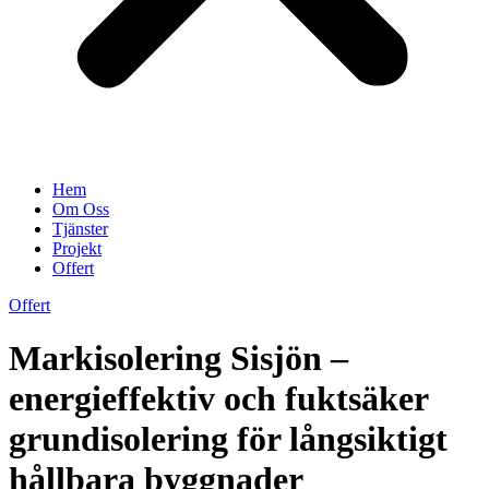
Hem
Om Oss
Tjänster
Projekt
Offert
Offert
Markisolering Sisjön –
energieffektiv och fuktsäker
grundisolering för långsiktigt
hållbara byggnader