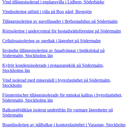
Vind tilläggsisolerad i enplansvilla i Lidhem, Söderbärke
Vindisolering utförd i villa på Boo gård, Bergsjön
Tilläggsisolering av gavelfasader i flerbostadshus på Södermalm
Rörisolering i undercentral för bostadsrättsförening på Södermalm
Cellulosaisolering av snedtak i lägenhet på Södermalm
Invändig tilläggsisolering av fasadväggar i butikslokal på
Södermalm, Stockholms län
Kylrör kondensisolerade i restaurangkök på Södermalm,
Stockholms län
Vind isolerad med mineralull i hyresfastighet på Södermalm,
Stockholm
Fönsternischer tilläggsisolerade för minskat kallras i hyresfastighet,
Södermalm, Stockholms län
Balkongbjälklag isolerat underifrån för varmare lägenheter på
Södermalm
Brandisolering av stålbalkar i kontorsfastighet i Vasastan, Stockholm