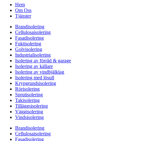
Hem
Om Oss
Tjänster
Brandisolering
Cellulosaisolering
Fasadisolering
Fuktisolering
Golvisolering
Industrialisolering
Isolering av förråd & garage
Isolering av källare
Isolering av vindbjälklag
Isolering med lösull
Krypgrundsisolering
Rörisolering
Sprutisolering
Takisolering
Tilläggsisolering
Väggisolering
Vindsisolering
Brandisolering
Cellulosaisolering
Fasadisolering