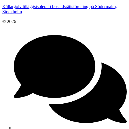
Källargolv tilläggsisolerat i bostadsrättsförening på Södermalm,
Stockholm
© 2026