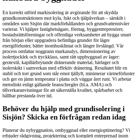
En korrekt utförd markisolering är avgörande för att skydda
grundkonstruktionen mot kyla, fukt och tjälpåverkan – särskilt i
områden som Sisjön där markförhållanden och grundvattennivåer
varierar. Vi hjälper fastighetsägare, företag, byggentreprenörer,
bostadsrättsföreningar och offentliga verksamheter att bygga smart
från början eller uppgradera befintliga grunder för lägre
energiförluster, bättre inomhusklimat och längre livslängd. Vår
process omfattar noggrann markanalys, dimensionering av
isolertjocklek och tryckklass, samt rätt uppbyggnad av lager:
geotextil, kapillärbrytande dränerande material, bärlager och
isolerskikt i samverkan med effektiv dränering. Resultatet blir en
stabil och torr grund som står emot tjällyft, minimerar värmeförluster
och ger en jämn temperatur i platta och väggar året runt. Vi arbetar
metodiskt enligt gällande branschregler (bl.a. AMA) och
tillverkaranvisningar för att säkerställa kvalitet, spårbarhet och
hållbar prestanda över tid.
Behöver du hjälp med grundisolering i
Sisjön? Skicka en förfrågan redan idag
Planerar du nybyggnation, ombyggnad eller energioptimering? Vi
erbjuder rådgivning, projektering och komplett entreprenad inom