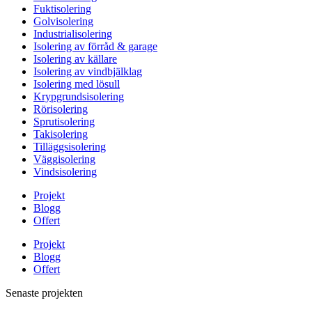
Fuktisolering
Golvisolering
Industrialisolering
Isolering av förråd & garage
Isolering av källare
Isolering av vindbjälklag
Isolering med lösull
Krypgrundsisolering
Rörisolering
Sprutisolering
Takisolering
Tilläggsisolering
Väggisolering
Vindsisolering
Projekt
Blogg
Offert
Projekt
Blogg
Offert
Senaste projekten