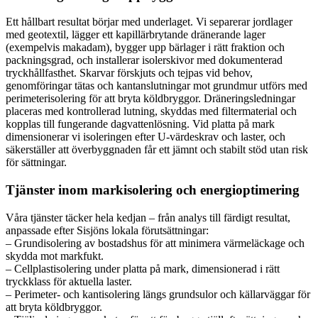
Ett hållbart resultat börjar med underlaget. Vi separerar jordlager
med geotextil, lägger ett kapillärbrytande dränerande lager
(exempelvis makadam), bygger upp bärlager i rätt fraktion och
packningsgrad, och installerar isolerskivor med dokumenterad
tryckhållfasthet. Skarvar förskjuts och tejpas vid behov,
genomföringar tätas och kantanslutningar mot grundmur utförs med
perimeterisolering för att bryta köldbryggor. Dräneringsledningar
placeras med kontrollerad lutning, skyddas med filtermaterial och
kopplas till fungerande dagvattenlösning. Vid platta på mark
dimensionerar vi isoleringen efter U-värdeskrav och laster, och
säkerställer att överbyggnaden får ett jämnt och stabilt stöd utan risk
för sättningar.
Tjänster inom markisolering och energioptimering
Våra tjänster täcker hela kedjan – från analys till färdigt resultat,
anpassade efter Sisjöns lokala förutsättningar:
– Grundisolering av bostadshus för att minimera värmeläckage och
skydda mot markfukt.
– Cellplastisolering under platta på mark, dimensionerad i rätt
tryckklass för aktuella laster.
– Perimeter- och kantisolering längs grundsulor och källarväggar för
att bryta köldbryggor.