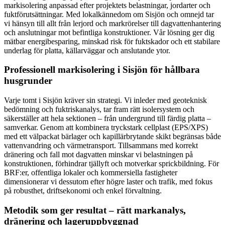
markisolering anpassad efter projektets belastningar, jordarter och
fuktförutsättningar. Med lokalkännedom om Sisjön och omnejd tar
vi hänsyn till allt från lerjord och markrörelser till dagvattenhantering
och anslutningar mot befintliga konstruktioner. Vår lösning ger dig
mätbar energibesparing, minskad risk för fuktskador och ett stabilare
underlag för platta, källarväggar och anslutande ytor.
Professionell markisolering i Sisjön för hållbara
husgrunder
Varje tomt i Sisjön kräver sin strategi. Vi inleder med geoteknisk
bedömning och fuktriskanalys, tar fram rätt isolersystem och
säkerställer att hela sektionen – från undergrund till färdig platta –
samverkar. Genom att kombinera tryckstark cellplast (EPS/XPS)
med ett välpackat bärlager och kapillärbrytande skikt begränsas både
vattenvandring och värmetransport. Tillsammans med korrekt
dränering och fall mot dagvatten minskar vi belastningen på
konstruktionen, förhindrar tjällyft och motverkar sprickbildning. För
BRF:er, offentliga lokaler och kommersiella fastigheter
dimensionerar vi dessutom efter högre laster och trafik, med fokus
på robusthet, driftsekonomi och enkel förvaltning.
Metodik som ger resultat – rätt markanalys,
dränering och lageruppbyggnad