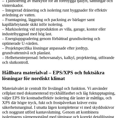
– Tjälisolering av markytor för att förebygga tjällyft, sättningar och
vinterskador.
– Integrerad dränering och isolering runt byggnader för effektiv
avledning av vatten.
– Framtagning, läggning och packning av bärlager samt
kapillärbrytande skikt inför isolering.
– Markisolering vid nyproduktion av villa, garage, kontor eller
industribyggnad med hög last.
– Energiuppgradering genom förbättrad grundisolering och
optimerade U-värden.
– Projektspecifika lösningar anpassade efter jordtyp,
grundvattennivå och planlast.
– Helhetsentreprenad: behovsanalys, kalkyl, projektering, utförande
och slutkontroll.
Hållbara materialval – EPS/XPS och fuktsäkra
lösningar för nordiskt klimat
Materialvalet är centralt för livslängd och funktion. Vi använder
cellplast med dokumenterad tryckhållfasthet och låg fuktupptagning,
väljer EPS för kostnadseffektiv isolering där laster är måttliga, och
XPS där högre tryck, fukt och frostpåverkan kräver extra
säkerhetsmarginal. I utsatta lägen kompletterar vi med skyddsskivor
och noggrant utförd kantavslutning. Genom att kombinera
isoleringens värmemotstånd med tätningar och korrekt detaljlösning