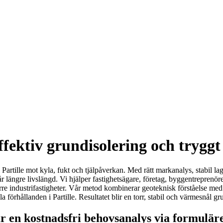
ffektiv grundisolering och trygg
Partille mot kyla, fukt och tjälpåverkan. Med rätt markanalys, stabil 
 längre livslängd. Vi hjälper fastighetsägare, företag, byggentreprenöre
törre industrifastigheter. Vår metod kombinerar geoteknisk förståelse me
a förhållanden i Partille. Resultatet blir en torr, stabil och värmesnål g
r en kostnadsfri behovsanalys via formulär