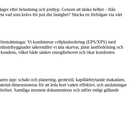
ager efter belastning och jordtyp. Genom att tänka helhet – från
veta vad som krävs för just din fastighet? Skicka en förfrågan via vårt
 förutsättningar. Vi kombinerar cellplastisolering (EPS/XPS) med
ndustribyggnader säkerställer vi täta skarvar, jämn lastfördelning och
h kondens, vilket både sänker energibehovet och ökar komforten
turen upp: schakt och planering, geotextil, kapillärbrytande makadam,
rial dimensioneras för att leda bort vatten effektivt, och anslutningar
krörelser. Samtliga moment dokumenteras och utförs enligt gällande