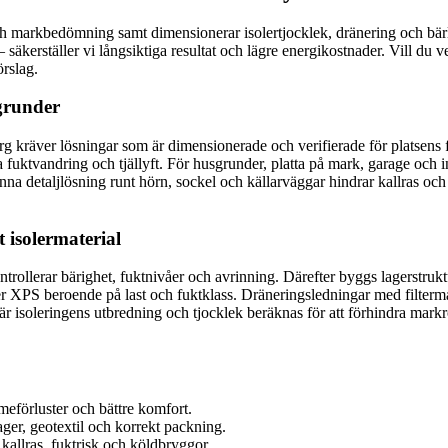
ch markbedömning samt dimensionerar isolertjocklek, dränering och bärl
– säkerställer vi långsiktiga resultat och lägre energikostnader. Vill du 
rslag.
sgrunder
rg kräver lösningar som är dimensionerade och verifierade för platsens
a fuktvandring och tjällyft. För husgrunder, platta på mark, garage och i
a detaljlösning runt hörn, sockel och källarväggar hindrar kallras oc
 isolermaterial
trollerar bärighet, fuktnivåer och avrinning. Därefter byggs lagerstruk
r XPS beroende på last och fuktklass. Dräneringsledningar med filtermate
där isoleringens utbredning och tjocklek beräknas för att förhindra mar
meförluster och bättre komfort.
er, geotextil och korrekt packning.
 kallras, fuktrisk och köldbryggor.