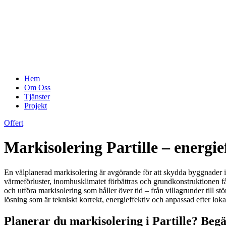
Hem
Om Oss
Tjänster
Projekt
Offert
Markisolering Partille – energie
En välplanerad markisolering är avgörande för att skydda byggnader i 
värmeförluster, inomhusklimatet förbättras och grundkonstruktionen får
och utföra markisolering som håller över tid – från villagrunder till s
lösning som är tekniskt korrekt, energieffektiv och anpassad efter lokal
Planerar du markisolering i Partille? Begä