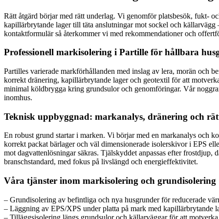
Rätt åtgärd börjar med rätt underlag. Vi genomför platsbesök, fukt- o
kapillärbrytande lager till täta anslutningar mot sockel och källarvägg 
kontaktformulär så återkommer vi med rekommendationer och offertfö
Professionell markisolering i Partille för hållbara hu
Partilles varierade markförhållanden med inslag av lera, morän och be
korrekt dränering, kapillärbrytande lager och geotextil för att motverk
minimal köldbrygga kring grundsulor och genomföringar. Vår noggrann
inomhus.
Teknisk uppbyggnad: markanalys, dränering och rätt
En robust grund startar i marken. Vi börjar med en markanalys och kon
korrekt packat bärlager och väl dimensionerade isolerskivor i EPS elle
mot dagvattenlösningar säkras. Tjälskyddet anpassas efter frostdjup, 
branschstandard, med fokus på livslängd och energieffektivitet.
Våra tjänster inom markisolering och grundisolering
– Grundisolering av befintliga och nya husgrunder för reducerade vär
– Läggning av EPS/XPS under platta på mark med kapillärbrytande lag
– Tilläggsisolering längs grundsulor och källarväggar för att motverka