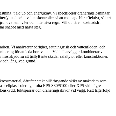
ning, tjäldjup och energikrav. Vi specificerar dräneringslösningar,
erfyllnad och kvalitetskontroller så att montage blir effektivt, säkert
rundvattennivåer och intensiva regn. Vill du få en kostnadsfri
lar snabbt med nästa steg.
arken. Vi analyserar bärighet, sättningsrisk och vattenflöden, och
 dränering för att leda bort vatten. Vid källarväggar kombinerar vi
ostskydd så att tjällyft inte skadar asfaltytor eller konstruktioner.
iv och långlivad grund.
 krossmaterial, därefter ett kapillärbrytande skikt av makadam som
as cellplastisolering – ofta EPS S80/S100 eller XPS vid högre
donskydd, fuktspärrar och dräneringsskivor vid vägg. Rätt lagerföljd