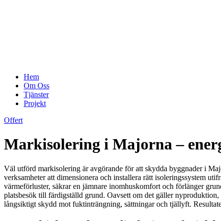
Hem
Om Oss
Tjänster
Projekt
Offert
Markisolering i Majorna – energ
Väl utförd markisolering är avgörande för att skydda byggnader i Major
verksamheter att dimensionera och installera rätt isoleringssystem u
värmeförluster, säkrar en jämnare inomhuskomfort och förlänger grund
platsbesök till färdigställd grund. Oavsett om det gäller nyproduktion
långsiktigt skydd mot fuktinträngning, sättningar och tjällyft. Resulta