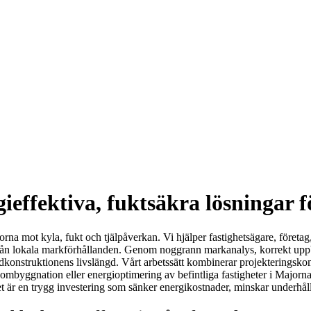
ieffektiva, fuktsäkra lösningar 
na mot kyla, fukt och tjälpåverkan. Vi hjälper fastighetsägare, företag
tifrån lokala markförhållanden. Genom noggrann markanalys, korrekt upp
konstruktionens livslängd. Vårt arbetssätt kombinerar projekteringsko
, ombyggnation eller energioptimering av befintliga fastigheter i Majorn
tet är en trygg investering som sänker energikostnader, minskar underhål