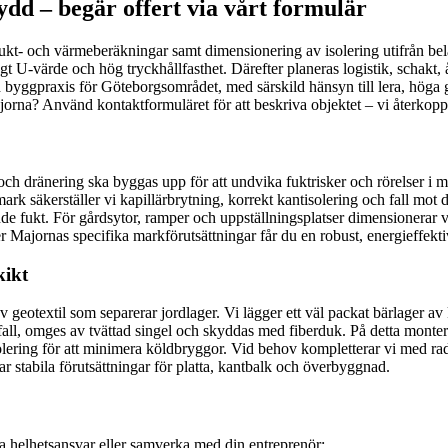
ydd – begär offert via vårt formulär
t- och värmeberäkningar samt dimensionering av isolering utifrån belast
t U-värde och hög tryckhållfasthet. Därefter planeras logistik, schakt, åt
 byggpraxis för Göteborgsområdet, med särskild hänsyn till lera, höga g
jorna? Använd kontaktformuläret för att beskriva objektet – vi återkopp
och dränering ska byggas upp för att undvika fuktrisker och rörelser i m
 mark säkerställer vi kapillärbrytning, korrekt kantisolering och fall mot
 fukt. För gårdsytor, ramper och uppställningsplatser dimensionerar vi fr
er Majornas specifika markförutsättningar får du en robust, energieffekt
kikt
 geotextil som separerar jordlager. Vi lägger ett väl packat bärlager av
fall, omges av tvättad singel och skyddas med fiberduk. På detta monter
olering för att minimera köldbryggor. Vid behov kompletterar vi med ra
r stabila förutsättningar för platta, kantbalk och överbyggnad.
ta helhetsansvar eller samverka med din entreprenör: