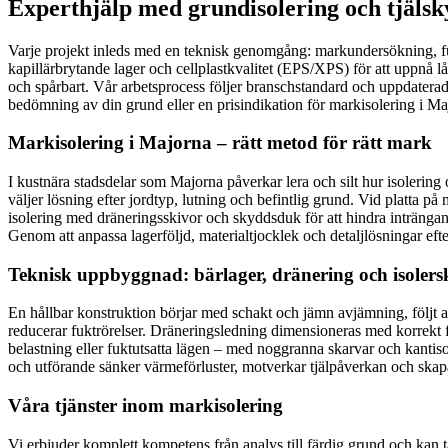
Experthjälp med grundisolering och tjälsk
Varje projekt inleds med en teknisk genomgång: markundersökning, fuk
kapillärbrytande lager och cellplastkvalitet (EPS/XPS) för att uppnå låg
och spårbart. Vår arbetsprocess följer branschstandard och uppdaterad
bedömning av din grund eller en prisindikation för markisolering i Ma
Markisolering i Majorna – rätt metod för rätt mark
I kustnära stadsdelar som Majorna påverkar lera och silt hur isolering 
väljer lösning efter jordtyp, lutning och befintlig grund. Vid platta på
isolering med dräneringsskivor och skyddsduk för att hindra inträngande
Genom att anpassa lagerföljd, materialtjocklek och detaljlösningar eft
Teknisk uppbyggnad: bärlager, dränering och isolers
En hållbar konstruktion börjar med schakt och jämn avjämning, följt av
reducerar fuktrörelser. Dräneringsledning dimensioneras med korrekt 
belastning eller fuktutsatta lägen – med noggranna skarvar och kantis
och utförande sänker värmeförluster, motverkar tjälpåverkan och skapa
Våra tjänster inom markisolering
Vi erbjuder komplett kompetens från analys till färdig grund och kan 