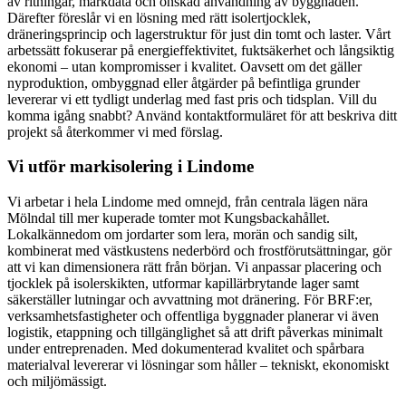
av ritningar, markdata och önskad användning av byggnaden.
Därefter föreslår vi en lösning med rätt isolertjocklek,
dräneringsprincip och lagerstruktur för just din tomt och laster. Vårt
arbetssätt fokuserar på energieffektivitet, fuktsäkerhet och långsiktig
ekonomi – utan kompromisser i kvalitet. Oavsett om det gäller
nyproduktion, ombyggnad eller åtgärder på befintliga grunder
levererar vi ett tydligt underlag med fast pris och tidsplan. Vill du
komma igång snabbt? Använd kontaktformuläret för att beskriva ditt
projekt så återkommer vi med förslag.
Vi utför markisolering i Lindome
Vi arbetar i hela Lindome med omnejd, från centrala lägen nära
Mölndal till mer kuperade tomter mot Kungsbackahållet.
Lokalkännedom om jordarter som lera, morän och sandig silt,
kombinerat med västkustens nederbörd och frostförutsättningar, gör
att vi kan dimensionera rätt från början. Vi anpassar placering och
tjocklek på isolerskikten, utformar kapillärbrytande lager samt
säkerställer lutningar och avvattning mot dränering. För BRF:er,
verksamhetsfastigheter och offentliga byggnader planerar vi även
logistik, etappning och tillgänglighet så att drift påverkas minimalt
under entreprenaden. Med dokumenterad kvalitet och spårbara
materialval levererar vi lösningar som håller – tekniskt, ekonomiskt
och miljömässigt.