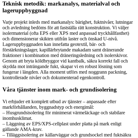
Teknisk metodik: markanalys, materialval och
lageruppbyggnad
Varje projekt inleds med markanalys: bärighet, fuktnivåer, lutningar
och avledning bedöms för att fastställa rätt konstruktion. Vi väljer
isolermaterial (ofta EPS eller XPS med anpassad tryckhållfasthet)
och dimensionerar skikten utifrån laster och önskad U‑nivå.
Lageruppbyggnaden kan innefatta geotextil, bär- och
förstärkningslager, kapillärbrytande makadam samt dränerande
fraktioner i kombination med dräneringsledning och isolerskivor.
Genom att bryta köldbryggor vid kantbalk, säkra korrekt fall och
skydda mot inträngande fukt, skapar vi en robust lösning som
fungerar i längden. Alla moment utförs med noggrann packning,
kontrollerade nivåer och dokumenterad egenkontroll.
Våra tjänster inom mark- och grundisolering
Vi erbjuder ett komplett utbud av tjänster – anpassade efter
markförhållanden, byggnadstyp och energimål:
– Husgrundsisolering för minimerat värmeläckage och stabilare
inomhusklimat.
– Läggning av EPS/XPS-cellplast under platta på mark enligt
gällande AMA-krav.
– Tilläggsisolering av källarväggar och grundsockel med fuktsäkra