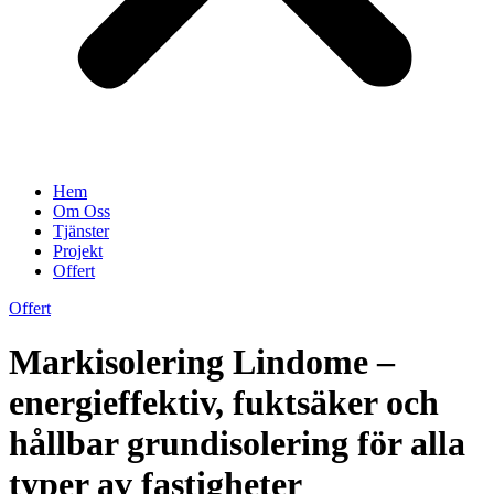
Hem
Om Oss
Tjänster
Projekt
Offert
Offert
Markisolering Lindome –
energieffektiv, fuktsäker och
hållbar grundisolering för alla
typer av fastigheter