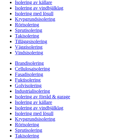
Isolering av källare
Isolering av vindbjälklag
Isolering med lösull
Krypgrundsisolering
Rörisolering
Sprutisolering
Takisolering
Tilläggsisolering
Väggisolering
Vindsisolering
Brandisolering
Cellulosaisolering
Fasadisolering
Fuktisolering
Golvisolering
Industrialisolering
Isolering av förråd & garage
Isolering av källare
Isolering av vindbjälklag
Isolering med lösull
Krypgrundsisolering
Rörisolering
Sprutisolering
Takisolering