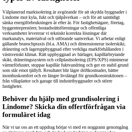
Välplanerad markisolering är avgörande för att skydda byggnader i
Lindome mot kyla, fukt och tjälpåverkan – och för att samtidigt
sänka energiförbrukningen år efter år. För fastighetsägare, företag,
byggentreprenörer, bostadsrättsföreningar och offentliga
verksamheter levererar vi tekniskt korrekta lösningar där
markanalys, materialval och utförande samverkar. Vi arbetar enligt
gällande branschpraxis (bl.a. AMA) och dimensionerar isolerskikt,
dränering och lageruppbyggnad efter verkliga markförhållanden i
västsvenskt klimat. Rätt uppbyggnad av bärlager, kapillärbrytande
skikt, dräneringssystem och cellplastisolering (EPS/XPS) minimerar
värmeförluster, stoppar kapillär fuktvandring och ger en stabil grund
som står emot tjällyft. Resultatet blir lägre driftkostnader, bättre
inomhuskomfort och en längre livslängd för grundkonstruktionen –
från villaplattor och garage till industribyggnader och större
fastigheter.
Behöver du hjälp med grundisolering i
Lindome? Skicka din offertförfrågan via
formuläret idag
När vi tar oss an ett uppdrag börjar vi med en noggrann genomgång