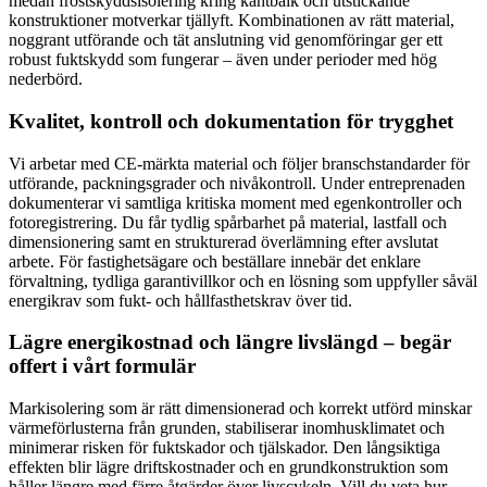
medan frostskyddsisolering kring kantbalk och utstickande
konstruktioner motverkar tjällyft. Kombinationen av rätt material,
noggrant utförande och tät anslutning vid genomföringar ger ett
robust fuktskydd som fungerar – även under perioder med hög
nederbörd.
Kvalitet, kontroll och dokumentation för trygghet
Vi arbetar med CE-märkta material och följer branschstandarder för
utförande, packningsgrader och nivåkontroll. Under entreprenaden
dokumenterar vi samtliga kritiska moment med egenkontroller och
fotoregistrering. Du får tydlig spårbarhet på material, lastfall och
dimensionering samt en strukturerad överlämning efter avslutat
arbete. För fastighetsägare och beställare innebär det enklare
förvaltning, tydliga garantivillkor och en lösning som uppfyller såväl
energikrav som fukt- och hållfasthetskrav över tid.
Lägre energikostnad och längre livslängd – begär
offert i vårt formulär
Markisolering som är rätt dimensionerad och korrekt utförd minskar
värmeförlusterna från grunden, stabiliserar inomhusklimatet och
minimerar risken för fuktskador och tjälskador. Den långsiktiga
effekten blir lägre driftskostnader och en grundkonstruktion som
håller längre med färre åtgärder över livscykeln. Vill du veta hur