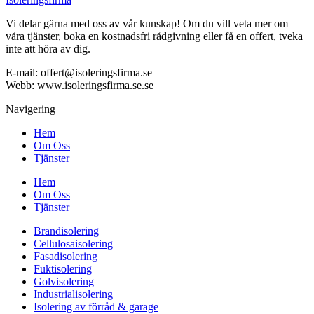
Vi delar gärna med oss av vår kunskap! Om du vill veta mer om
våra tjänster, boka en kostnadsfri rådgivning eller få en offert, tveka
inte att höra av dig.
E-mail:
offert@isoleringsfirma.se
Webb: www.
isoleringsfirma.se
.se
Navigering
Hem
Om Oss
Tjänster
Hem
Om Oss
Tjänster
Brandisolering
Cellulosaisolering
Fasadisolering
Fuktisolering
Golvisolering
Industrialisolering
Isolering av förråd & garage