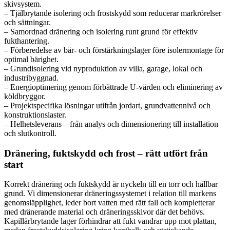
skivsystem.
– Tjälbrytande isolering och frostskydd som reducerar markrörelser
och sättningar.
– Samordnad dränering och isolering runt grund för effektiv
fukthantering.
– Förberedelse av bär- och förstärkningslager före isolermontage för
optimal bärighet.
– Grundisolering vid nyproduktion av villa, garage, lokal och
industribyggnad.
– Energioptimering genom förbättrade U‑värden och eliminering av
köldbryggor.
– Projektspecifika lösningar utifrån jordart, grundvattennivå och
konstruktionslaster.
– Helhetsleverans – från analys och dimensionering till installation
och slutkontroll.
Dränering, fuktskydd och frost – rätt utfört från
start
Korrekt dränering och fuktskydd är nyckeln till en torr och hållbar
grund. Vi dimensionerar dräneringssystemet i relation till markens
genomsläpplighet, leder bort vatten med rätt fall och kompletterar
med dränerande material och dräneringsskivor där det behövs.
Kapillärbrytande lager förhindrar att fukt vandrar upp mot plattan,