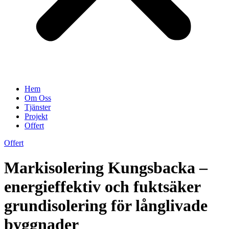
Hem
Om Oss
Tjänster
Projekt
Offert
Offert
Markisolering Kungsbacka –
energieffektiv och fuktsäker
grundisolering för långlivade
byggnader