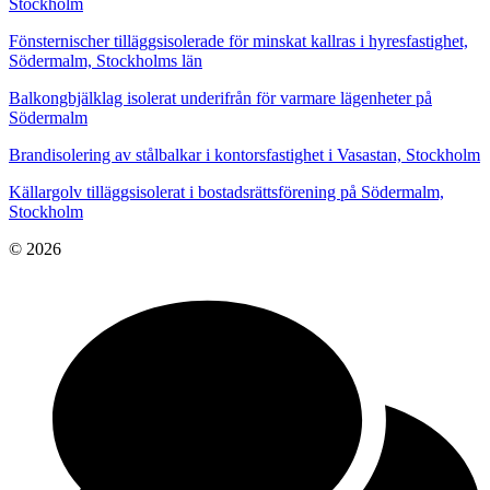
Stockholm
Fönsternischer tilläggsisolerade för minskat kallras i hyresfastighet,
Södermalm, Stockholms län
Balkongbjälklag isolerat underifrån för varmare lägenheter på
Södermalm
Brandisolering av stålbalkar i kontorsfastighet i Vasastan, Stockholm
Källargolv tilläggsisolerat i bostadsrättsförening på Södermalm,
Stockholm
© 2026