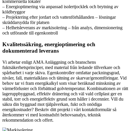
kommersiella lokaler
– Energioptimering via anpassad isolertjocklek och brytning av
köldbryggor
– Projektering efter jordart och vattenförhållanden – lösningar
skräddarsydda för platsen
– Helhetsleverans av markisolering – från analys, dimensionering
och utförande till egenkontroll
Kvalitetssäkring, energioptimering och
dokumenterad leverans
Vi arbetar enligt AMA Anläggning och branschens
fuktsäkerhetsprinciper, med material från ledande tillverkare och
spårbarhet i varje skiva. Egenkontroller omfattar packningsgrad,
nivåer, fall, materialklass och tätning av skarvar/genomföringar. Vid
behov tar vi fram energikalkyl som visar beräknad minskning av
värmeförluster och förbättrad golvtemperatur. Kombinationen av rätt
lageruppbyggnad, effektiv dränering och väl vald cellplast ger en
stabil, torr och energieffektiv grund som håller i decennier. Vill du
säkra din byggnad mot tjälpåverkan, fukt och onödiga
energikostnader? Beskriv ditt projekt i vårt kontaktformulär så
återkommer vi med kostnadsfri behovsanalys, teknisk
rekommendation och offert.