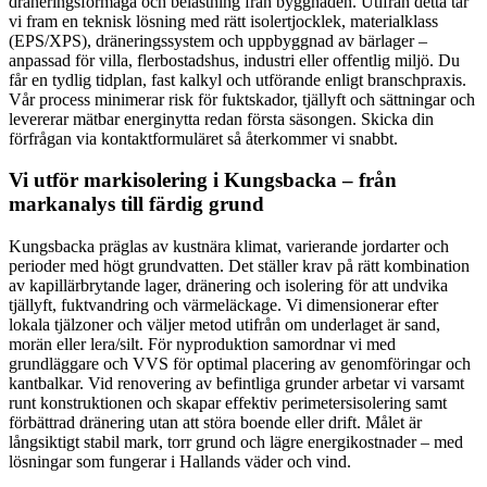
dräneringsförmåga och belastning från byggnaden. Utifrån detta tar
vi fram en teknisk lösning med rätt isolertjocklek, materialklass
(EPS/XPS), dräneringssystem och uppbyggnad av bärlager –
anpassad för villa, flerbostadshus, industri eller offentlig miljö. Du
får en tydlig tidplan, fast kalkyl och utförande enligt branschpraxis.
Vår process minimerar risk för fuktskador, tjällyft och sättningar och
levererar mätbar energinytta redan första säsongen. Skicka din
förfrågan via kontaktformuläret så återkommer vi snabbt.
Vi utför markisolering i Kungsbacka – från
markanalys till färdig grund
Kungsbacka präglas av kustnära klimat, varierande jordarter och
perioder med högt grundvatten. Det ställer krav på rätt kombination
av kapillärbrytande lager, dränering och isolering för att undvika
tjällyft, fuktvandring och värmeläckage. Vi dimensionerar efter
lokala tjälzoner och väljer metod utifrån om underlaget är sand,
morän eller lera/silt. För nyproduktion samordnar vi med
grundläggare och VVS för optimal placering av genomföringar och
kantbalkar. Vid renovering av befintliga grunder arbetar vi varsamt
runt konstruktionen och skapar effektiv perimetersisolering samt
förbättrad dränering utan att störa boende eller drift. Målet är
långsiktigt stabil mark, torr grund och lägre energikostnader – med
lösningar som fungerar i Hallands väder och vind.