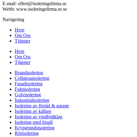
E-mail:
offert@isoleringsfirma.se
Webb: www.
isoleringsfirma.se
.se
Navigering
Hem
Om Oss
Tjänster
Hem
Om Oss
Tjänster
Brandisolering
Cellulosaisolering
Fasadisolering
Fuktisolering
Golvisolering
Industrialisolering
Isolering av förråd & garage
Isolering av källare
Isolering av vindbjälklag
Isolering med lösull
Krypgrundsisolering
Rörisolering