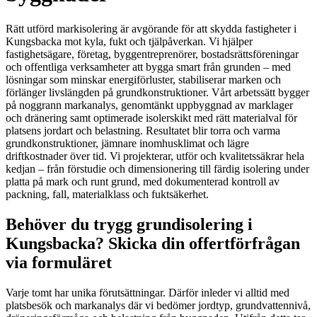
Rätt utförd markisolering är avgörande för att skydda fastigheter i
Kungsbacka mot kyla, fukt och tjälpåverkan. Vi hjälper
fastighetsägare, företag, byggentreprenörer, bostadsrättsföreningar
och offentliga verksamheter att bygga smart från grunden – med
lösningar som minskar energiförluster, stabiliserar marken och
förlänger livslängden på grundkonstruktioner. Vårt arbetssätt bygger
på noggrann markanalys, genomtänkt uppbyggnad av marklager
och dränering samt optimerade isolerskikt med rätt materialval för
platsens jordart och belastning. Resultatet blir torra och varma
grundkonstruktioner, jämnare inomhusklimat och lägre
driftkostnader över tid. Vi projekterar, utför och kvalitetssäkrar hela
kedjan – från förstudie och dimensionering till färdig isolering under
platta på mark och runt grund, med dokumenterad kontroll av
packning, fall, materialklass och fuktsäkerhet.
Behöver du trygg grundisolering i
Kungsbacka? Skicka din offertförfrågan
via formuläret
Varje tomt har unika förutsättningar. Därför inleder vi alltid med
platsbesök och markanalys där vi bedömer jordtyp, grundvattennivå,