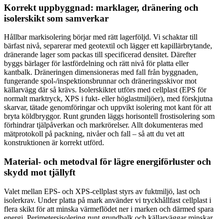
Korrekt uppbyggnad: marklager, dränering och
isolerskikt som samverkar
Hållbar markisolering börjar med rätt lagerföljd. Vi schaktar till
bärfast nivå, separerar med geotextil och lägger ett kapillärbrytande,
dränerande lager som packas till specificerad densitet. Därefter
byggs bärlager för lastfördelning och rätt nivå för platta eller
kantbalk. Dräneringen dimensioneras med fall från byggnaden,
fungerande spol-/inspektionsbrunnar och dräneringsskivor mot
källarvägg där så krävs. Isolerskiktet utförs med cellplast (EPS för
normalt marktryck, XPS i fukt- eller höglastmiljöer), med förskjutna
skarvar, tätade genomföringar och uppvikt isolering mot kant för att
bryta köldbryggor. Runt grunden läggs horisontell frostisolering som
förhindrar tjälpåverkan och markrörelser. Allt dokumenteras med
mätprotokoll på packning, nivåer och fall – så att du vet att
konstruktionen är korrekt utförd.
Material- och metodval för lägre energiförluster och
skydd mot tjällyft
Valet mellan EPS- och XPS-cellplast styrs av fuktmiljö, last och
isolerkrav. Under platta på mark använder vi tryckhållfast cellplast i
flera skikt för att minska värmeflödet ner i marken och därmed spara
energi. Perimetersisolering runt grundbalk och källarväggar minskar