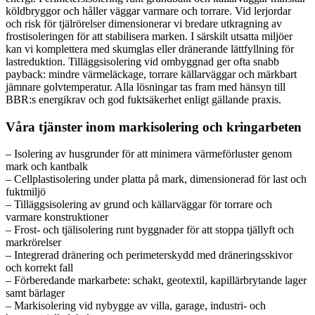
köldbryggor och håller väggar varmare och torrare. Vid lerjordar
och risk för tjälrörelser dimensionerar vi bredare utkragning av
frostisoleringen för att stabilisera marken. I särskilt utsatta miljöer
kan vi komplettera med skumglas eller dränerande lättfyllning för
lastreduktion. Tilläggsisolering vid ombyggnad ger ofta snabb
payback: mindre värmeläckage, torrare källarväggar och märkbart
jämnare golvtemperatur. Alla lösningar tas fram med hänsyn till
BBR:s energikrav och god fuktsäkerhet enligt gällande praxis.
Våra tjänster inom markisolering och kringarbeten
– Isolering av husgrunder för att minimera värmeförluster genom
mark och kantbalk
– Cellplastisolering under platta på mark, dimensionerad för last och
fuktmiljö
– Tilläggsisolering av grund och källarväggar för torrare och
varmare konstruktioner
– Frost- och tjälisolering runt byggnader för att stoppa tjällyft och
markrörelser
– Integrerad dränering och perimeterskydd med dräneringsskivor
och korrekt fall
– Förberedande markarbete: schakt, geotextil, kapillärbrytande lager
samt bärlager
– Markisolering vid nybygge av villa, garage, industri- och