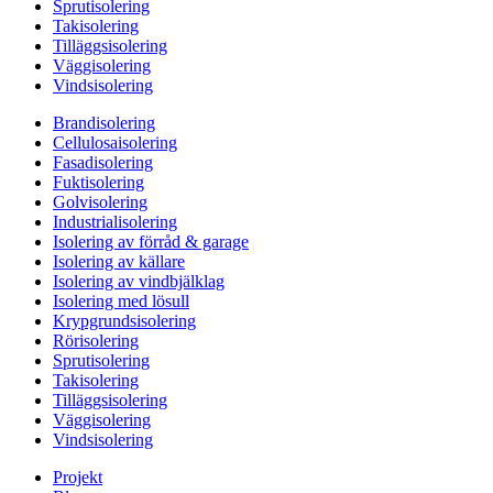
Sprutisolering
Takisolering
Tilläggsisolering
Väggisolering
Vindsisolering
Brandisolering
Cellulosaisolering
Fasadisolering
Fuktisolering
Golvisolering
Industrialisolering
Isolering av förråd & garage
Isolering av källare
Isolering av vindbjälklag
Isolering med lösull
Krypgrundsisolering
Rörisolering
Sprutisolering
Takisolering
Tilläggsisolering
Väggisolering
Vindsisolering
Projekt