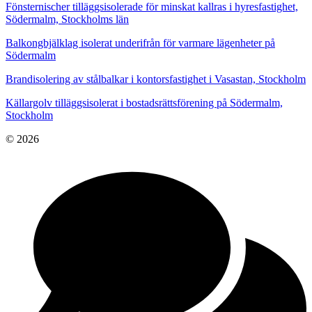
Fönsternischer tilläggsisolerade för minskat kallras i hyresfastighet,
Södermalm, Stockholms län
Balkongbjälklag isolerat underifrån för varmare lägenheter på
Södermalm
Brandisolering av stålbalkar i kontorsfastighet i Vasastan, Stockholm
Källargolv tilläggsisolerat i bostadsrättsförening på Södermalm,
Stockholm
© 2026