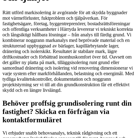
Rätt utförd markisolering är avgörande för att skydda byggnader
mot värmeförluster, fuktproblem och tjälpåverkan. För
fastighetsägare, företag, byggentreprenörer, bostadsrättsföreningar
och offentliga verksamheter i Härryda levererar vi tekniskt korrekta
och långsiktigt hållbara lösningar – från analys till färdig grund. Vi
kombinerar noggrann markanalys med beprövade material och en
strukturerad uppbyggnad av bärlager, kapillärbrytande lager,
dränering och isolerskikt. Resultatet är stabilare mark, lägre
driftkostnader och förbättrad inomhuskomfort över tid. Oavsett om
det gäller ny platta på mark, tilläggsisolering runt grund eller
samordnad dränering och isolering vid renovering dimensionerar vi
varje system efter markförhållanden, belastning och energimål. Med
tydliga kvalitetskontroller, dokumentation och noggrann
projektstyrning ser vi till att din grundkonstruktion får ett effektivt
skydd och en längre livslängd.
Behöver proffsig grundisolering runt din
fastighet? Skicka en förfrågan via
kontaktformuläret
Vi erbjuder snabb behovsanalys, teknisk rådgivning och ett