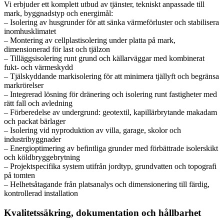
Vi erbjuder ett komplett utbud av tjänster, tekniskt anpassade till
mark, byggnadstyp och energimål:
– Isolering av husgrunder för att sänka värmeförluster och stabilisera
inomhusklimatet
– Montering av cellplastisolering under platta på mark,
dimensionerad för last och tjälzon
– Tilläggsisolering runt grund och källarväggar med kombinerat
fukt- och värmeskydd
– Tjälskyddande markisolering för att minimera tjällyft och begränsa
markrörelser
– Integrerad lösning för dränering och isolering runt fastigheter med
rätt fall och avledning
– Förberedelse av undergrund: geotextil, kapillärbrytande makadam
och packat bärlager
– Isolering vid nyproduktion av villa, garage, skolor och
industribyggnader
– Energioptimering av befintliga grunder med förbättrade isolerskikt
och köldbryggebrytning
– Projektspecifika system utifrån jordtyp, grundvatten och topografi
på tomten
– Helhetsåtagande från platsanalys och dimensionering till färdig,
kontrollerad installation
Kvalitetssäkring, dokumentation och hållbarhet