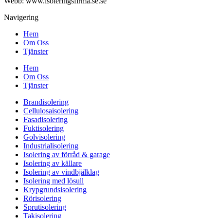
Webb: www.
isoleringsfirma.se
.se
Navigering
Hem
Om Oss
Tjänster
Hem
Om Oss
Tjänster
Brandisolering
Cellulosaisolering
Fasadisolering
Fuktisolering
Golvisolering
Industrialisolering
Isolering av förråd & garage
Isolering av källare
Isolering av vindbjälklag
Isolering med lösull
Krypgrundsisolering
Rörisolering
Sprutisolering
Takisolering