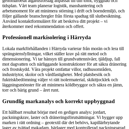
genomarbetat åtgärdsförslag anpassat till din tomt, byggnad och
tidsplan. Vårt team planerar logistik, masshantering och
arbetsmoment för att minimera störning i drift och boendemiljö, och
följer gällande branschregler från första spadtag till slutbesiktning.
Använd kontaktformuläret för att beskriva ditt projekt – vi
återkommer med rekommendation och offert.
Professionell markisolering i Härryda
Lokala markförhållanden i Härryda varierar från morän och lera till
sprängstensfyllningar, vilket ställer krav på rätt metod och
dimensionering. Vi tar hänsyn till grundvattennivåer, tjäldjup, fall
mot dagvatten och närliggande konstruktioner för att säkra dränering
och frostskydd. Våra projekt omfattar villor, radhusområden,
industriytor, skolor och vårdfastigheter. Med platsbesök och
fuktriskbedömning väljer vi rätt isolermaterial, skikttjocklek och
läggningsmönster för att minimera köldbryggor och säkra en jämn,
torr och bärig grund – året runt.
Grundlig markanalys och korrekt uppbyggnad
Ett hållbart resultat börjar med en gedigen analys: jordart,
packningskrav, laster och dräneringsförutsättningar. Vi bygger upp
marken i rätt ordning – geotextil där det behövs, kapillärbrytande
lager av tvättad makadam, bärlager med kontrollerad packningsgrad