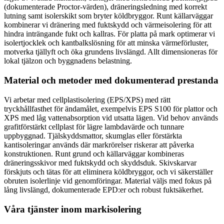
(dokumenterade Proctor-värden), dräneringsledning med korrekt
lutning samt isolerskikt som bryter köldbryggor. Runt källarväggar
kombinerar vi dränering med fuktskydd och värmeisolering för att
hindra inträngande fukt och kallras. För platta på mark optimerar vi
isolertjocklek och kantbalkslösning för att minska värmeförluster,
motverka tjällyft och öka grundens livslängd. Allt dimensioneras för
lokal tjälzon och byggnadens belastning.
Material och metoder med dokumenterad prestanda
Vi arbetar med cellplastisolering (EPS/XPS) med rätt
tryckhållfasthet för ändamålet, exempelvis EPS S100 för plattor och
XPS med låg vattenabsorption vid utsatta lägen. Vid behov används
grafitförstärkt cellplast för lägre lambdavärde och tunnare
uppbyggnad. Tjälskyddsmattor, skumglas eller förstärkta
kantisoleringar används där markrörelser riskerar att påverka
konstruktionen. Runt grund och källarväggar kombineras
dräneringsskivor med fuktskydd och skyddsduk. Skivskarvar
förskjuts och tätas för att eliminera köldbryggor, och vi säkerställer
obruten isolerlinje vid genomföringar. Material väljs med fokus på
lång livslängd, dokumenterade EPD:er och robust fuktsäkerhet.
Våra tjänster inom markisolering