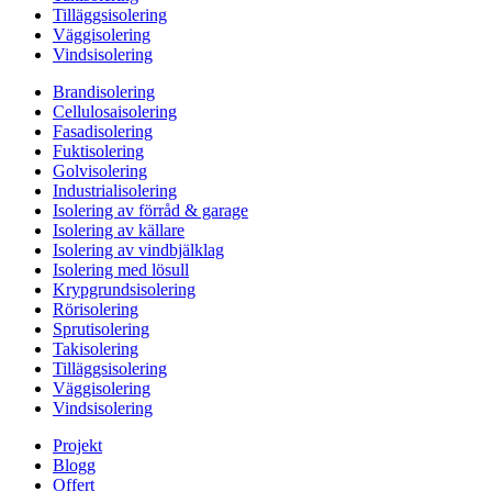
Tilläggsisolering
Väggisolering
Vindsisolering
Brandisolering
Cellulosaisolering
Fasadisolering
Fuktisolering
Golvisolering
Industrialisolering
Isolering av förråd & garage
Isolering av källare
Isolering av vindbjälklag
Isolering med lösull
Krypgrundsisolering
Rörisolering
Sprutisolering
Takisolering
Tilläggsisolering
Väggisolering
Vindsisolering
Projekt
Blogg
Offert