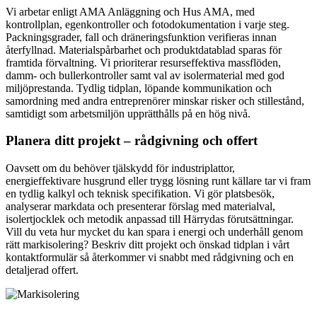
Vi arbetar enligt AMA Anläggning och Hus AMA, med
kontrollplan, egenkontroller och fotodokumentation i varje steg.
Packningsgrader, fall och dräneringsfunktion verifieras innan
återfyllnad. Materialspårbarhet och produktdatablad sparas för
framtida förvaltning. Vi prioriterar resurseffektiva massflöden,
damm- och bullerkontroller samt val av isolermaterial med god
miljöprestanda. Tydlig tidplan, löpande kommunikation och
samordning med andra entreprenörer minskar risker och stillestånd,
samtidigt som arbetsmiljön upprätthålls på en hög nivå.
Planera ditt projekt – rådgivning och offert
Oavsett om du behöver tjälskydd för industriplattor,
energieffektivare husgrund eller trygg lösning runt källare tar vi fram
en tydlig kalkyl och teknisk specifikation. Vi gör platsbesök,
analyserar markdata och presenterar förslag med materialval,
isolertjocklek och metodik anpassad till Härrydas förutsättningar.
Vill du veta hur mycket du kan spara i energi och underhåll genom
rätt markisolering? Beskriv ditt projekt och önskad tidplan i vårt
kontaktformulär så återkommer vi snabbt med rådgivning och en
detaljerad offert.