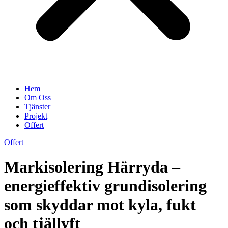
Hem
Om Oss
Tjänster
Projekt
Offert
Offert
Markisolering Härryda –
energieffektiv grundisolering
som skyddar mot kyla, fukt
och tjällyft