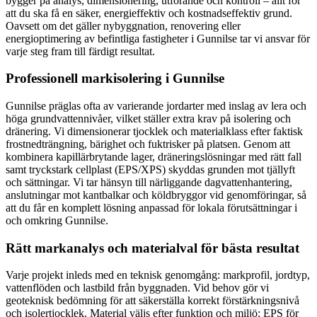
bygger på analys, dimensionering, utförande och kontroll – allt för
att du ska få en säker, energieffektiv och kostnadseffektiv grund.
Oavsett om det gäller nybyggnation, renovering eller
energioptimering av befintliga fastigheter i Gunnilse tar vi ansvar för
varje steg fram till färdigt resultat.
Professionell markisolering i Gunnilse
Gunnilse präglas ofta av varierande jordarter med inslag av lera och
höga grundvattennivåer, vilket ställer extra krav på isolering och
dränering. Vi dimensionerar tjocklek och materialklass efter faktisk
frostnedträngning, bärighet och fuktrisker på platsen. Genom att
kombinera kapillärbrytande lager, dräneringslösningar med rätt fall
samt tryckstark cellplast (EPS/XPS) skyddas grunden mot tjällyft
och sättningar. Vi tar hänsyn till närliggande dagvattenhantering,
anslutningar mot kantbalkar och köldbryggor vid genomföringar, så
att du får en komplett lösning anpassad för lokala förutsättningar i
och omkring Gunnilse.
Rätt markanalys och materialval för bästa resultat
Varje projekt inleds med en teknisk genomgång: markprofil, jordtyp,
vattenflöden och lastbild från byggnaden. Vid behov gör vi
geoteknisk bedömning för att säkerställa korrekt förstärkningsnivå
och isolertjocklek. Material väljs efter funktion och miljö: EPS för