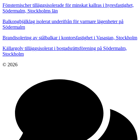
Fönsternischer tilläggsisolerade för minskat kallras i hyresfastighet,
Södermalm, Stockholms län
Balkongbjälklag isolerat underifrån för varmare lägenheter på
Södermalm
Brandisolering av stålbalkar i kontorsfastighet i Vasastan, Stockholm
Källargolv tilläggsisolerat i bostadsrättsförening på Södermalm,
Stockholm
© 2026