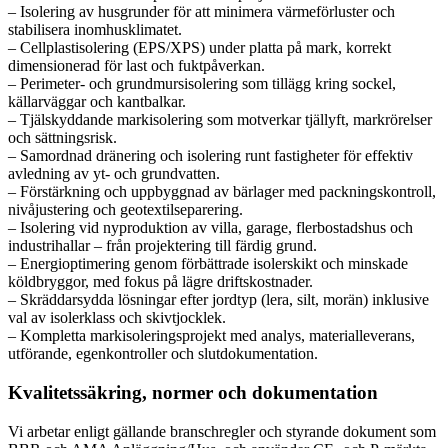
– Isolering av husgrunder för att minimera värmeförluster och
stabilisera inomhusklimatet.
– Cellplastisolering (EPS/XPS) under platta på mark, korrekt
dimensionerad för last och fuktpåverkan.
– Perimeter- och grundmursisolering som tillägg kring sockel,
källarväggar och kantbalkar.
– Tjälskyddande markisolering som motverkar tjällyft, markrörelser
och sättningsrisk.
– Samordnad dränering och isolering runt fastigheter för effektiv
avledning av yt- och grundvatten.
– Förstärkning och uppbyggnad av bärlager med packningskontroll,
nivåjustering och geotextilseparering.
– Isolering vid nyproduktion av villa, garage, flerbostadshus och
industrihallar – från projektering till färdig grund.
– Energioptimering genom förbättrade isolerskikt och minskade
köldbryggor, med fokus på lägre driftskostnader.
– Skräddarsydda lösningar efter jordtyp (lera, silt, morän) inklusive
val av isolerklass och skivtjocklek.
– Kompletta markisoleringsprojekt med analys, materialleverans,
utförande, egenkontroller och slutdokumentation.
Kvalitetssäkring, normer och dokumentation
Vi arbetar enligt gällande branschregler och styrande dokument som