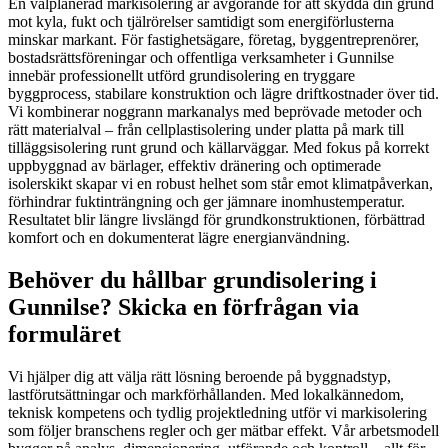
En välplanerad markisolering är avgörande för att skydda din grund
mot kyla, fukt och tjälrörelser samtidigt som energiförlusterna
minskar markant. För fastighetsägare, företag, byggentreprenörer,
bostadsrättsföreningar och offentliga verksamheter i Gunnilse
innebär professionellt utförd grundisolering en tryggare
byggprocess, stabilare konstruktion och lägre driftkostnader över tid.
Vi kombinerar noggrann markanalys med beprövade metoder och
rätt materialval – från cellplastisolering under platta på mark till
tilläggsisolering runt grund och källarväggar. Med fokus på korrekt
uppbyggnad av bärlager, effektiv dränering och optimerade
isolerskikt skapar vi en robust helhet som står emot klimatpåverkan,
förhindrar fuktinträngning och ger jämnare inomhustemperatur.
Resultatet blir längre livslängd för grundkonstruktionen, förbättrad
komfort och en dokumenterat lägre energianvändning.
Behöver du hållbar grundisolering i
Gunnilse? Skicka en förfrågan via
formuläret
Vi hjälper dig att välja rätt lösning beroende på byggnadstyp,
lastförutsättningar och markförhållanden. Med lokalkännedom,
teknisk kompetens och tydlig projektledning utför vi markisolering
som följer branschens regler och ger mätbar effekt. Vår arbetsmodell