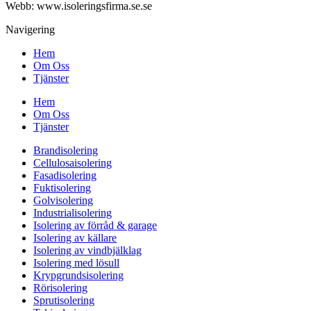
Webb: www.
isoleringsfirma.se
.se
Navigering
Hem
Om Oss
Tjänster
Hem
Om Oss
Tjänster
Brandisolering
Cellulosaisolering
Fasadisolering
Fuktisolering
Golvisolering
Industrialisolering
Isolering av förråd & garage
Isolering av källare
Isolering av vindbjälklag
Isolering med lösull
Krypgrundsisolering
Rörisolering
Sprutisolering