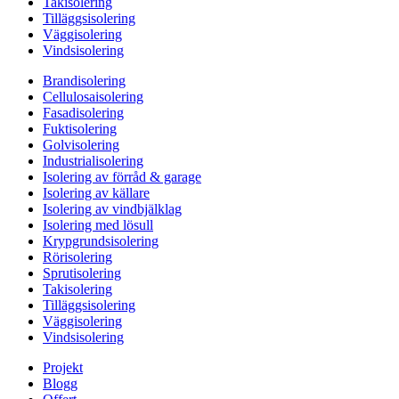
Takisolering
Tilläggsisolering
Väggisolering
Vindsisolering
Brandisolering
Cellulosaisolering
Fasadisolering
Fuktisolering
Golvisolering
Industrialisolering
Isolering av förråd & garage
Isolering av källare
Isolering av vindbjälklag
Isolering med lösull
Krypgrundsisolering
Rörisolering
Sprutisolering
Takisolering
Tilläggsisolering
Väggisolering
Vindsisolering
Projekt
Blogg