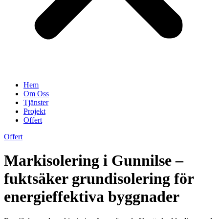
Hem
Om Oss
Tjänster
Projekt
Offert
Offert
Markisolering i Gunnilse –
fuktsäker grundisolering för
energieffektiva byggnader