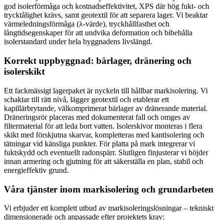
god isolerförmåga och kostnadseffektivitet, XPS där hög fukt- och
trycktålighet krävs, samt geotextil för att separera lager. Vi beaktar
värmeledningsförmåga (λ-värde), tryckhållfasthet och
långtidsegenskaper för att undvika deformation och bibehålla
isolerstandard under hela byggnadens livslängd.
Korrekt uppbyggnad: bärlager, dränering och
isolerskikt
Ett fackmässigt lagerpaket är nyckeln till hållbar markisolering. Vi
schaktar till rätt nivå, lägger geotextil och etablerar ett
kapillärbrytande, välkomprimerat bärlager av dränerande material.
Dräneringsrör placeras med dokumenterat fall och omges av
filtermaterial för att leda bort vatten. Isolerskivor monteras i flera
skikt med förskjutna skarvar, kompletteras med kantisolering och
tätningar vid känsliga punkter. För platta på mark integrerar vi
fuktskydd och eventuellt radonspärr. Slutligen finjusterar vi höjder
innan armering och gjutning för att säkerställa en plan, stabil och
energieffektiv grund.
Våra tjänster inom markisolering och grundarbeten
Vi erbjuder ett komplett utbud av markisoleringslösningar – tekniskt
dimensionerade och anpassade efter projektets krav: