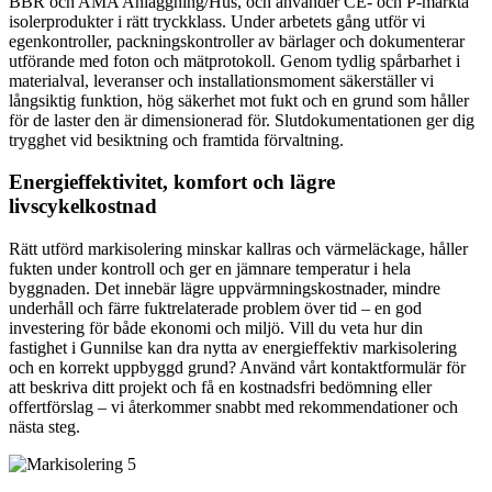
BBR och AMA Anläggning/Hus, och använder CE- och P-märkta
isolerprodukter i rätt tryckklass. Under arbetets gång utför vi
egenkontroller, packningskontroller av bärlager och dokumenterar
utförande med foton och mätprotokoll. Genom tydlig spårbarhet i
materialval, leveranser och installationsmoment säkerställer vi
långsiktig funktion, hög säkerhet mot fukt och en grund som håller
för de laster den är dimensionerad för. Slutdokumentationen ger dig
trygghet vid besiktning och framtida förvaltning.
Energieffektivitet, komfort och lägre
livscykelkostnad
Rätt utförd markisolering minskar kallras och värmeläckage, håller
fukten under kontroll och ger en jämnare temperatur i hela
byggnaden. Det innebär lägre uppvärmningskostnader, mindre
underhåll och färre fuktrelaterade problem över tid – en god
investering för både ekonomi och miljö. Vill du veta hur din
fastighet i Gunnilse kan dra nytta av energieffektiv markisolering
och en korrekt uppbyggd grund? Använd vårt kontaktformulär för
att beskriva ditt projekt och få en kostnadsfri bedömning eller
offertförslag – vi återkommer snabbt med rekommendationer och
nästa steg.