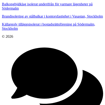
Balkongbjälklag isolerat underifrån för varmare lägenheter på
Södermalm
Brandisolering av stålbalkar i kontorsfastighet i Vasastan, Stockholm
Källargolv tilläggsisolerat i bostadsrättsförening på Södermalm,
Stockholm
© 2026