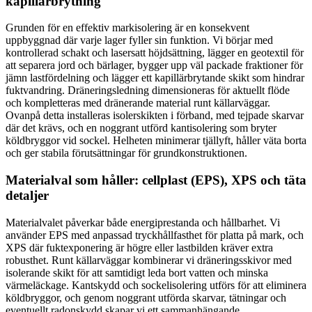
kapillärbrytning
Grunden för en effektiv markisolering är en konsekvent
uppbyggnad där varje lager fyller sin funktion. Vi börjar med
kontrollerad schakt och lasersatt höjdsättning, lägger en geotextil för
att separera jord och bärlager, bygger upp väl packade fraktioner för
jämn lastfördelning och lägger ett kapillärbrytande skikt som hindrar
fuktvandring. Dräneringsledning dimensioneras för aktuellt flöde
och kompletteras med dränerande material runt källarväggar.
Ovanpå detta installeras isolerskikten i förband, med tejpade skarvar
där det krävs, och en noggrant utförd kantisolering som bryter
köldbryggor vid sockel. Helheten minimerar tjällyft, håller väta borta
och ger stabila förutsättningar för grundkonstruktionen.
Materialval som håller: cellplast (EPS), XPS och täta
detaljer
Materialvalet påverkar både energiprestanda och hållbarhet. Vi
använder EPS med anpassad tryckhållfasthet för platta på mark, och
XPS där fuktexponering är högre eller lastbilden kräver extra
robusthet. Runt källarväggar kombinerar vi dräneringsskivor med
isolerande skikt för att samtidigt leda bort vatten och minska
värmeläckage. Kantskydd och sockelisolering utförs för att eliminera
köldbryggor, och genom noggrant utförda skarvar, tätningar och
eventuellt radonskydd skapar vi ett sammanhängande,