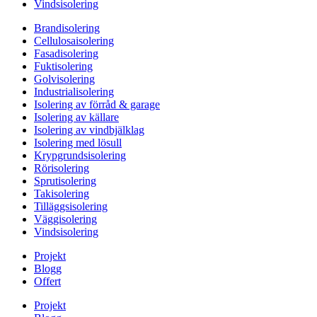
Vindsisolering
Brandisolering
Cellulosaisolering
Fasadisolering
Fuktisolering
Golvisolering
Industrialisolering
Isolering av förråd & garage
Isolering av källare
Isolering av vindbjälklag
Isolering med lösull
Krypgrundsisolering
Rörisolering
Sprutisolering
Takisolering
Tilläggsisolering
Väggisolering
Vindsisolering
Projekt
Blogg
Offert
Projekt