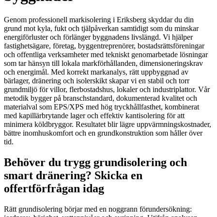
Genom professionell markisolering i Eriksberg skyddar du din
grund mot kyla, fukt och tjälpåverkan samtidigt som du minskar
energiförluster och förlänger byggnadens livslängd. Vi hjälper
fastighetsägare, företag, byggentreprenörer, bostadsrättsföreningar
och offentliga verksamheter med tekniskt genomarbetade lösningar
som tar hänsyn till lokala markförhållanden, dimensioneringskrav
och energimål. Med korrekt markanalys, rätt uppbyggnad av
bärlager, dränering och isolerskikt skapar vi en stabil och torr
grundmiljö för villor, flerbostadshus, lokaler och industriplattor. Vår
metodik bygger på branschstandard, dokumenterad kvalitet och
materialval som EPS/XPS med hög tryckhållfasthet, kombinerat
med kapillärbrytande lager och effektiv kantisolering för att
minimera köldbryggor. Resultatet blir lägre uppvärmningskostnader,
bättre inomhuskomfort och en grundkonstruktion som håller över
tid.
Behöver du trygg grundisolering och
smart dränering? Skicka en
offertförfrågan idag
Rätt grundisolering börjar med en noggrann förundersökning: