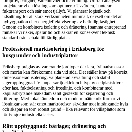
jordprov, bärighet, vattennivåer och avrinning. Utifrån analysen
projekterar vi en lösning som optimerar U-värden, hanterar
fukttransport och står emot tjällyft. Vi planerar logistik och
tidsättning för att störa verksamheten minimalt, oavsett om det är
nybyggnation eller energieffektivisering av befintlig fastighet.
Genom att kombinera isolering och dränering i samma entreprenad
minskar vi risker, sparar tid och säkrar en konsekvent teknisk
standard från schakt till färdig platta.
Professionell markisolering i Eriksberg för
husgrunder och industriplattor
Eriksberg präglas av varierande jordtyper där lera, fyllnadsmassor
och morän kan förekomma sida vid sida. Det ställer krav på korrekt
dimensionerad isolering, välplanerad avvattning och stabil
lageruppbyggnad. Vi anpassar tjocklek och typ av cellplastskivor
efter last, fuktbelastning och frostlinje, och kombinerar med
kapillärbrytande makadam samt geotextil för separering och
filtrering. Med lokalkännedom och modern mätteknik formar vi
lösningar som står emot markrörelser, skyddar mot inträngande kyla
och skapar en torr, robust grund – lika relevant för villaplattor som
för tyngre industriella laster.
Rätt uppbyggnad: bärlager, dränering och