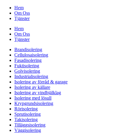
Hem
Om Oss
Tjänster
Hem
Om Oss
Tjänster
Brandisolering
Cellulosaisolering
Fasadisolering
Fuktisolering
Golvisolering
Industrialisolering
Isolering av förråd & garage
Isolering av källare
Isolering av vindbjälklag
Isolering med lösull
Krypgrundsisolering
Rörisolering
Sprutisolering
Takisolering
Tilläggsisolering
Väggisolering