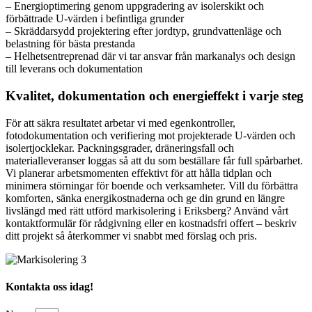
– Energioptimering genom uppgradering av isolerskikt och
förbättrade U-värden i befintliga grunder
– Skräddarsydd projektering efter jordtyp, grundvattenläge och
belastning för bästa prestanda
– Helhetsentreprenad där vi tar ansvar från markanalys och design
till leverans och dokumentation
Kvalitet, dokumentation och energieffekt i varje steg
För att säkra resultatet arbetar vi med egenkontroller,
fotodokumentation och verifiering mot projekterade U-värden och
isolertjocklekar. Packningsgrader, dräneringsfall och
materialleveranser loggas så att du som beställare får full spårbarhet.
Vi planerar arbetsmomenten effektivt för att hålla tidplan och
minimera störningar för boende och verksamheter. Vill du förbättra
komforten, sänka energikostnaderna och ge din grund en längre
livslängd med rätt utförd markisolering i Eriksberg? Använd vårt
kontaktformulär för rådgivning eller en kostnadsfri offert – beskriv
ditt projekt så återkommer vi snabbt med förslag och pris.
Kontakta oss idag!