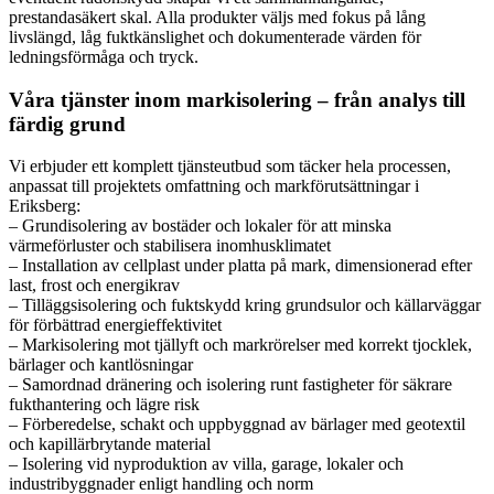
prestandasäkert skal. Alla produkter väljs med fokus på lång
livslängd, låg fuktkänslighet och dokumenterade värden för
ledningsförmåga och tryck.
Våra tjänster inom markisolering – från analys till
färdig grund
Vi erbjuder ett komplett tjänsteutbud som täcker hela processen,
anpassat till projektets omfattning och markförutsättningar i
Eriksberg:
– Grundisolering av bostäder och lokaler för att minska
värmeförluster och stabilisera inomhusklimatet
– Installation av cellplast under platta på mark, dimensionerad efter
last, frost och energikrav
– Tilläggsisolering och fuktskydd kring grundsulor och källarväggar
för förbättrad energieffektivitet
– Markisolering mot tjällyft och markrörelser med korrekt tjocklek,
bärlager och kantlösningar
– Samordnad dränering och isolering runt fastigheter för säkrare
fukthantering och lägre risk
– Förberedelse, schakt och uppbyggnad av bärlager med geotextil
och kapillärbrytande material
– Isolering vid nyproduktion av villa, garage, lokaler och
industribyggnader enligt handling och norm