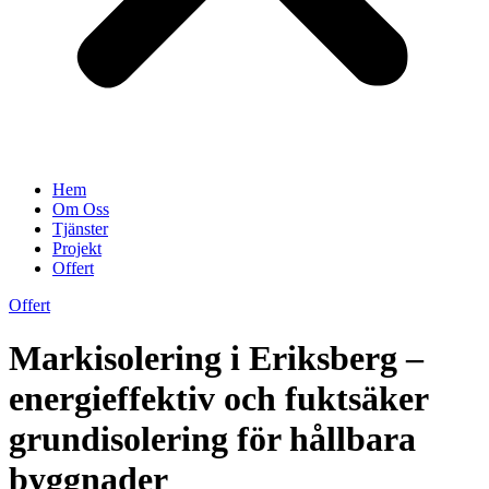
Hem
Om Oss
Tjänster
Projekt
Offert
Offert
Markisolering i Eriksberg –
energieffektiv och fuktsäker
grundisolering för hållbara
byggnader