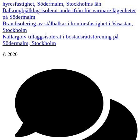
hyresfastighet, Södermalm, Stockholms län
Balkongbjälklag isolerat underifrån för varmare lägenheter
på Södermalm
Brandisolering av stålbalkar i kontorsfastighet i Vasastan,
Stockholm
Källargolv tilläggsisolerat i bostadsrättsförening på
Södermalm, Stockholm
© 2026