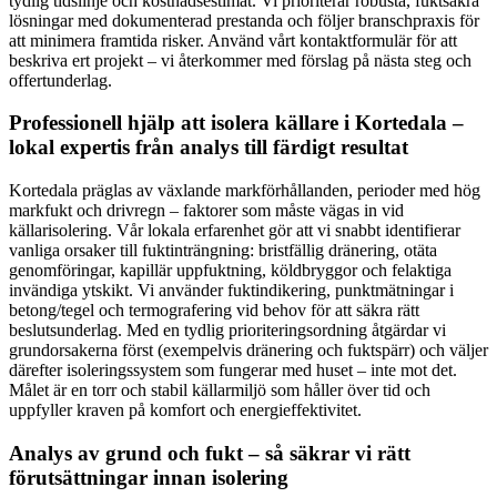
tydlig tidslinje och kostnadsestimat. Vi prioriterar robusta, fuktsäkra
lösningar med dokumenterad prestanda och följer branschpraxis för
att minimera framtida risker. Använd vårt kontaktformulär för att
beskriva ert projekt – vi återkommer med förslag på nästa steg och
offertunderlag.
Professionell hjälp att isolera källare i Kortedala –
lokal expertis från analys till färdigt resultat
Kortedala präglas av växlande markförhållanden, perioder med hög
markfukt och drivregn – faktorer som måste vägas in vid
källarisolering. Vår lokala erfarenhet gör att vi snabbt identifierar
vanliga orsaker till fuktinträngning: bristfällig dränering, otäta
genomföringar, kapillär uppfuktning, köldbryggor och felaktiga
invändiga ytskikt. Vi använder fuktindikering, punktmätningar i
betong/tegel och termografering vid behov för att säkra rätt
beslutsunderlag. Med en tydlig prioriteringsordning åtgärdar vi
grundorsakerna först (exempelvis dränering och fuktspärr) och väljer
därefter isoleringssystem som fungerar med huset – inte mot det.
Målet är en torr och stabil källarmiljö som håller över tid och
uppfyller kraven på komfort och energieffektivitet.
Analys av grund och fukt – så säkrar vi rätt
förutsättningar innan isolering