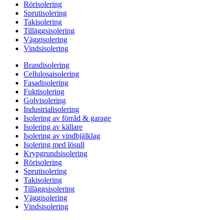
Rörisolering
Sprutisolering
Takisolering
Tilläggsisolering
Väggisolering
Vindsisolering
Brandisolering
Cellulosaisolering
Fasadisolering
Fuktisolering
Golvisolering
Industrialisolering
Isolering av förråd & garage
Isolering av källare
Isolering av vindbjälklag
Isolering med lösull
Krypgrundsisolering
Rörisolering
Sprutisolering
Takisolering
Tilläggsisolering
Väggisolering
Vindsisolering