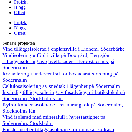
Projekt
Blogg
Offert
Projekt
Blogg
Offert
Senaste projekten
Vind tilläggsisolerad i enplansvilla i Lidhem, Söderbärke
Vindisolering utförd i villa på Boo gård, Bergsjön
Tilläggsisolering av gavelfasader i flerbostadshus på
Södermalm
Rörisolering i undercentral för bostadsrättsförening på
Södermalm
Cellulosaisolering av snedtak i lägenhet på Södermalm
Invändig tilläggsisolering av fasadväggar i butikslokal på
Södermalm, Stockholms län
Kylrör kondensisolerade i restaurangkök på Södermalm,
Stockholms län
Vind isolerad med mineralull i hyresfastighet på
Södermalm, Stockholm
Fönsternischer tilläggsisolerade för minskat kallras i