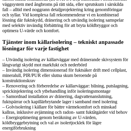
väggsystem med ångbroms på rätt sida, eller sprutskum i särskilda
fall – alltid med noggrann detaljprojektering kring genomföringar
och syllar. Vid komplexa fall rekommenderar vi en kombinerad
lösning där fuktskydd, dränering och utvändig isolering samspelar
med selektiv invändig förbättring för att bryta köldbryggor och
optimera U-värde och komfort.
Tjänster inom källarisolering – tekniskt anpassade
lösningar för varje fastighet
– Utvändig isolering av källarväggar med dränerande skivsystem för
långvarigt skydd mot markfukt och nederbörd
– Invändig isolering dimensionerad för fuktsäker drift med cellplast,
mineralull, PIR/PUR eller slutna skum beroende på
konstruktionskrav
– Renovering och förberedelse av källarväggar: bilning, putslagning,
sprickinjektering och ytbehandling inför isoleringsmontage
– Samordnad installation av dränering, dagvattenanslutning,
fuktspärrar och kapillärbrytande lager i samband med isolering
– Golvisolering i källare för bättre värmekomfort och minskad
kallras, inklusive avjämning och radon- samt fuktåtgärder vid behov
– Energioptimering genom beräkning av U-värden,
köldbryggebrytning och val av isolertjocklek för lägre
energiförbrukning