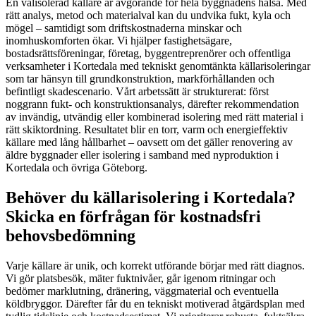
En välisolerad källare är avgörande för hela byggnadens hälsa. Med
rätt analys, metod och materialval kan du undvika fukt, kyla och
mögel – samtidigt som driftskostnaderna minskar och
inomhuskomforten ökar. Vi hjälper fastighetsägare,
bostadsrättsföreningar, företag, byggentreprenörer och offentliga
verksamheter i Kortedala med tekniskt genomtänkta källarisoleringar
som tar hänsyn till grundkonstruktion, markförhållanden och
befintligt skadescenario. Vårt arbetssätt är strukturerat: först
noggrann fukt- och konstruktionsanalys, därefter rekommendation
av invändig, utvändig eller kombinerad isolering med rätt material i
rätt skiktordning. Resultatet blir en torr, varm och energieffektiv
källare med lång hållbarhet – oavsett om det gäller renovering av
äldre byggnader eller isolering i samband med nyproduktion i
Kortedala och övriga Göteborg.
Behöver du källarisolering i Kortedala?
Skicka en förfrågan för kostnadsfri
behovsbedömning
Varje källare är unik, och korrekt utförande börjar med rätt diagnos.
Vi gör platsbesök, mäter fuktnivåer, går igenom ritningar och
bedömer marklutning, dränering, väggmaterial och eventuella
köldbryggor. Därefter får du en tekniskt motiverad åtgärdsplan med