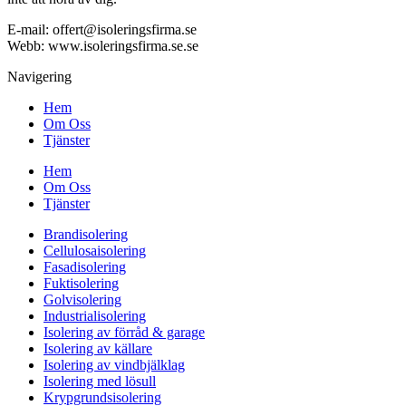
E-mail:
offert@isoleringsfirma.se
Webb: www.
isoleringsfirma.se
.se
Navigering
Hem
Om Oss
Tjänster
Hem
Om Oss
Tjänster
Brandisolering
Cellulosaisolering
Fasadisolering
Fuktisolering
Golvisolering
Industrialisolering
Isolering av förråd & garage
Isolering av källare
Isolering av vindbjälklag
Isolering med lösull
Krypgrundsisolering