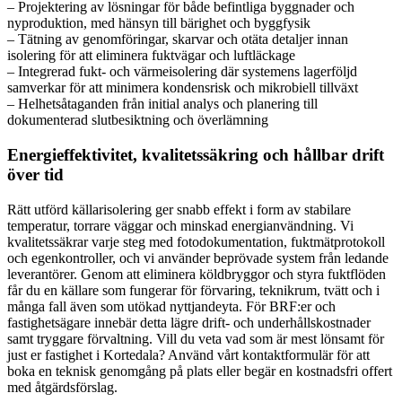
– Projektering av lösningar för både befintliga byggnader och
nyproduktion, med hänsyn till bärighet och byggfysik
– Tätning av genomföringar, skarvar och otäta detaljer innan
isolering för att eliminera fuktvägar och luftläckage
– Integrerad fukt- och värmeisolering där systemens lagerföljd
samverkar för att minimera kondensrisk och mikrobiell tillväxt
– Helhetsåtaganden från initial analys och planering till
dokumenterad slutbesiktning och överlämning
Energieffektivitet, kvalitetssäkring och hållbar drift
över tid
Rätt utförd källarisolering ger snabb effekt i form av stabilare
temperatur, torrare väggar och minskad energianvändning. Vi
kvalitetssäkrar varje steg med fotodokumentation, fuktmätprotokoll
och egenkontroller, och vi använder beprövade system från ledande
leverantörer. Genom att eliminera köldbryggor och styra fuktflöden
får du en källare som fungerar för förvaring, teknikrum, tvätt och i
många fall även som utökad nyttjandeyta. För BRF:er och
fastighetsägare innebär detta lägre drift- och underhållskostnader
samt tryggare förvaltning. Vill du veta vad som är mest lönsamt för
just er fastighet i Kortedala? Använd vårt kontaktformulär för att
boka en teknisk genomgång på plats eller begär en kostnadsfri offert
med åtgärdsförslag.