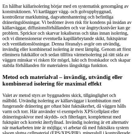
En hållbar källarisolering börjar med en systematisk genomgång av
konstruktionen. Vi kartlägger vägg- och golvuppbyggnad,
kontrollerar marklutning, dagvattenhantering och befintliga
dräneringslösningar. Vi bedömer även risk för kondens på insidan av
källarväggar, diffusionsförhållanden och var ångtrycksnivåer kan ge
problem. Sprickor och skarvar lokaliseras och tätas innan isolering,
och vi dimensionerar eventuella kapillärbrytande skikt, fuktspärrar
och ventilationslösningar. Denna föranalys avgör om utvändig,
invändig eller kombinerad isolering är mest lämplig. Genom att först
eliminera fuktkällor och sedan tillföra värmeisolering på rätt sida av
väggen minskar vi risken för mögel, lukt och frostskador och skapar
stabila förhållanden för materialens långsiktiga funktion.
Metod och materialval – invändig, utvändig eller
kombinerad isolering för maximal effekt
Valet av metod styrs av byggnadens skick, tillgänglighet och
målbild. Utvändig isolering av källarväggar i kombination med
fungerande dränering ger oftast bäst fuktsäkerhet, då väggen hålls
varm och torr. Här använder vi exempelvis XPS/cellplast eller
dräneringsskivor med skydds- och filterlager, kompletterat med
fuktspärr och korrekt återfyllnad. Invändig isolering är ett alternativ
när markarbeten inte är möjliga; vi arbetar då med fuktsäkra system
såsom slutna cellmaterial (EPS/XPS/PIR), mineralull i kontrollerade