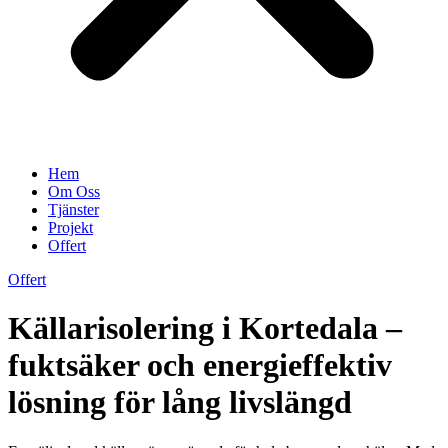
Hem
Om Oss
Tjänster
Projekt
Offert
Offert
Källarisolering i Kortedala –
fuktsäker och energieffektiv
lösning för lång livslängd