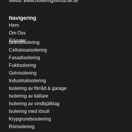
Webb: www.
isoleringsfirma.se
.se
Navigering
Hem
Om Oss
Tjänster
Brandisolering
Cellulosaisolering
Fasadisolering
Fuktisolering
Golvisolering
Industrialisolering
Isolering av förråd & garage
Isolering av källare
Isolering av vindbjälklag
Isolering med lösull
Krypgrundsisolering
Rörisolering