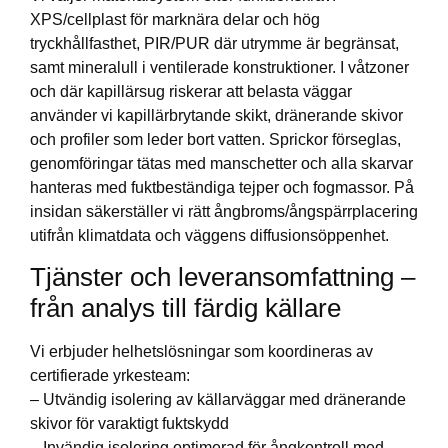
XPS/cellplast för marknära delar och hög
tryckhållfasthet, PIR/PUR där utrymme är begränsat,
samt mineralull i ventilerade konstruktioner. I våtzoner
och där kapillärsug riskerar att belasta väggar
använder vi kapillärbrytande skikt, dränerande skivor
och profiler som leder bort vatten. Sprickor förseglas,
genomföringar tätas med manschetter och alla skarvar
hanteras med fuktbeständiga tejper och fogmassor. På
insidan säkerställer vi rätt ångbroms/ångspärrplacering
utifrån klimatdata och väggens diffusionsöppenhet.
Tjänster och leveransomfattning –
från analys till färdig källare
Vi erbjuder helhetslösningar som koordineras av
certifierade yrkesteam:
– Utvändig isolering av källarväggar med dränerande
skivor för varaktigt fuktskydd
– Invändig isolering optimerad för ångkontroll med