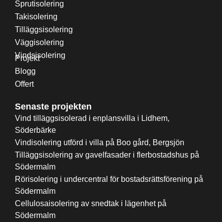
Sprutisolering
Takisolering
Tilläggsisolering
Väggisolering
Vindsisolering
Projekt
Blogg
Offert
Senaste projekten
Vind tilläggsisolerad i enplansvilla i Lidhem,
Söderbärke
Vindisolering utförd i villa på Boo gård, Bergsjön
Tilläggsisolering av gavelfasader i flerbostadshus på
Södermalm
Rörisolering i undercentral för bostadsrättsförening på
Södermalm
Cellulosaisolering av snedtak i lägenhet på
Södermalm